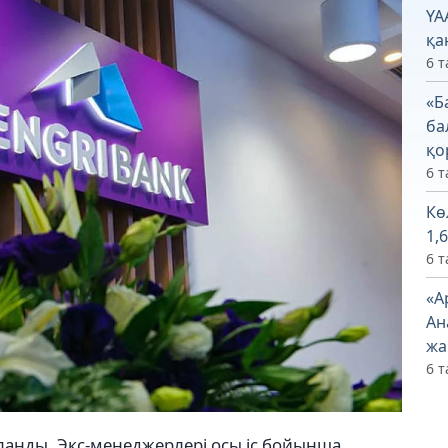
ҮА
қа
6 т
«Б
ба
қо
6 т
Кө
1,
6 т
«А
Ан
жа
6 т
рланды. Экс-менеджерлері осы іс бойынша