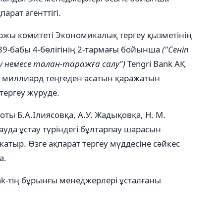
парат агенттігі.
ржы комитеті Экономикалық тергеу қызметінің
9-бабы 4-бөлігінің 2-тармағы бойынша
("Сенiп
у немесе талан-таражға салу")
Tengri Bank АҚ
4 миллиард теңгеден асатын қаражатын
тергеу жүруде.
ты Б.А.Ілиясовқа, А.У. Жадықовқа, Н. М.
уда ұстау түріндегі бұлтарпау шарасын
жатыр. Өзге ақпарат тергеу мүддесіне сәйкес
а.
nk-тің бұрынғы менеджерлері ұсталғаны