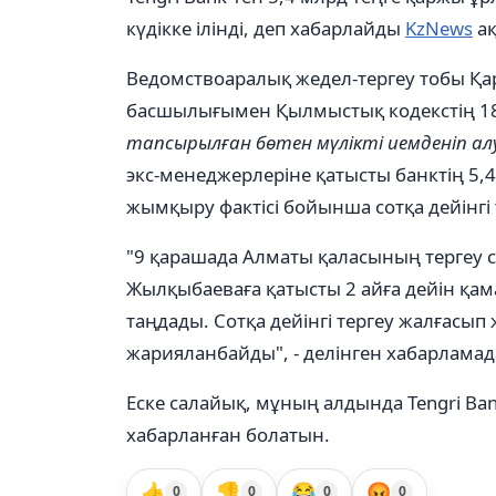
күдікке ілінді, деп хабарлайды
KzNews
ақ
Ведомствоаралық жедел-тергеу тобы Қа
басшылығымен Қылмыстық кодекстің 18
тапсырылған бөтен мүлiктi иемденiп ал
экс-менеджерлеріне қатысты банктің 5,
жымқыру фактісі бойынша сотқа дейінгі 
"9 қарашада Алматы қаласының тергеу со
Жылқыбаеваға қатысты 2 айға дейін қама
таңдады. Сотқа дейінгі тергеу жалғасып 
жарияланбайды", - делінген хабарламад
Еске салайық, мұның алдында Tengri Ba
хабарланған болатын.
👍
👎
😂
😡
0
0
0
0