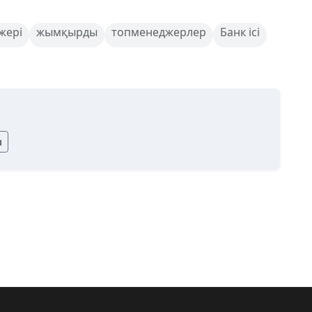
жері
жымқырды
топменеджерлер
Банк ісі
ы