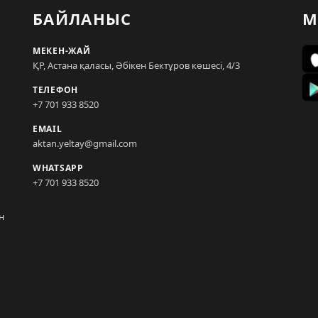
БАЙЛАНЫС
М
МЕКЕН-ЖАЙ
ҚР, Астана қаласы, Әбікен Бектұров көшесі, 4/3
ТЕЛЕФОН
+7 701 933 8520
EMAIL
aktan.yeltay@gmail.com
WHATSAPP
+7 701 933 8520
н