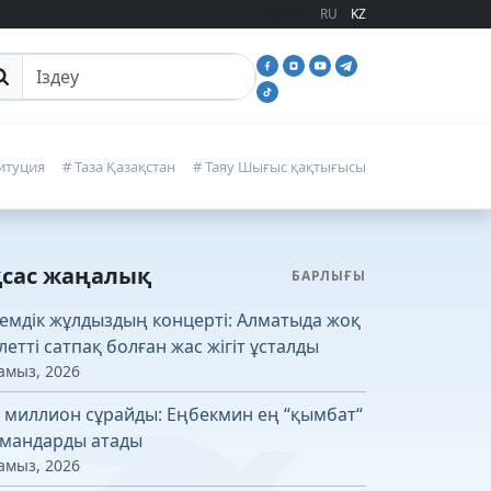
RU
KZ
йттан іздеу
итуция
# Таза Қазақстан
# Таяу Шығыс қақтығысы
қсас жаңалық
БАРЛЫҒЫ
емдік жұлдыздың концерті: Алматыда жоқ
летті сатпақ болған жас жігіт ұсталды
амыз, 2026
4 миллион сұрайды: Еңбекмин ең “қымбат“
мандарды атады
амыз, 2026