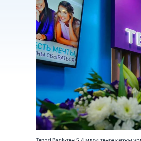
Tengri Bank-тен 5,4 млрд теңге қаржы ұ