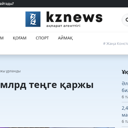
 айтады?
 айтады?
Са
ЕМ
ҚОҒАМ
СПОРТ
АЙМАҚ
# Жаңа Конст
Ұ
аржы ұрланды
4 млрд теңге қаржы
Әл
би
6 т
2,
ма
6 т