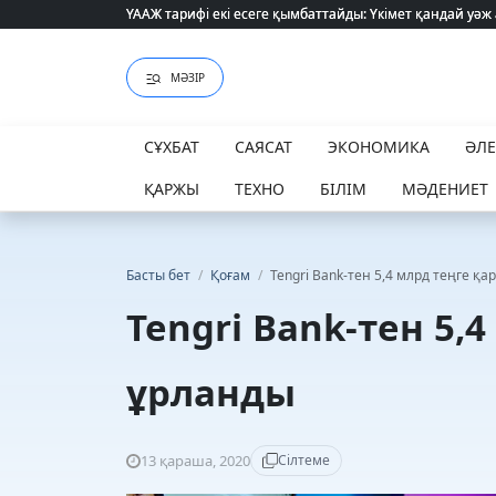
ҮААЖ тарифі екі есеге қымбаттайды: Үкімет қандай уәж
ҮААЖ тарифі екі есеге қымбаттайды: Үкімет қандай уәж
МӘЗІР
СҰХБАТ
САЯСАТ
ЭКОНОМИКА
ӘЛ
ҚАРЖЫ
ТЕХНО
БІЛІМ
МӘДЕНИЕТ
Басты бет
/
Қоғам
/
Tengri Bank-тен 5,4 млрд теңге қ
Tengri Bank-тен 5,
ұрланды
13 қараша, 2020
Сілтеме