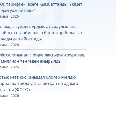
АЖ тарифі екі есеге қымбаттайды: Үкімет
ндай уәж айтады?
амыз, 2026
аламды сүйреп, ұрды»: атыраулық ана
лабақша тәрбиешісін бір жасар баласын
рлады деп айыптады
амыз, 2026
лік салонынан сіріңке лақтырған жүргізуші
6 миллион теңгеден айырылды
амыз, 2026
ртық кеттік!»: Танымал блогер Мөлдір
арбаева тойда уағыз айтқан ер адамға
қтасты (ФОТО)
амыз, 2026