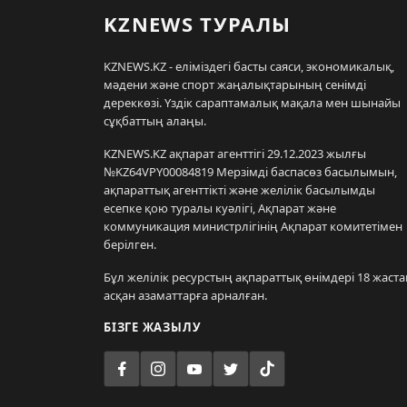
KZNEWS ТУРАЛЫ
KZNEWS.KZ - еліміздегі басты саяси, экономикалық,
мәдени және спорт жаңалықтарының сенімді
дереккөзі. Үздік сараптамалық мақала мен шынайы
сұқбаттың алаңы.
KZNEWS.KZ ақпарат агенттігі 29.12.2023 жылғы
№KZ64VPY00084819 Мерзімді баспасөз басылымын,
ақпараттық агенттікті және желілік басылымды
есепке қою туралы куәлігі, Ақпарат және
коммуникация министрлігінің Ақпарат комитетімен
берілген.
Бұл желілік ресурстың ақпараттық өнімдері 18 жаста
асқан азаматтарға арналған.
БІЗГЕ ЖАЗЫЛУ