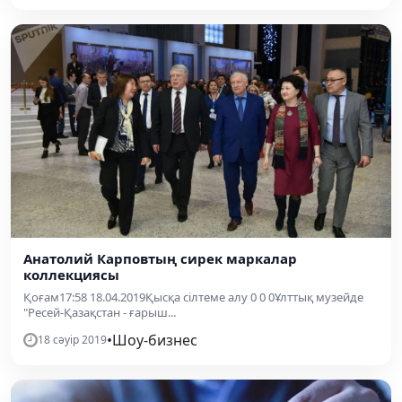
Анатолий Карповтың сирек маркалар
коллекциясы
Қоғам17:58 18.04.2019Қысқа сілтеме алу 0 0 0Ұлттық музейде
"Ресей-Қазақстан - ғарыш...
•
Шоу-бизнес
18 сәуір 2019