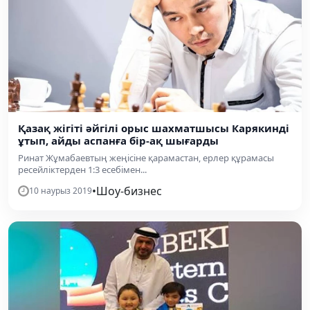
Қазақ жігіті әйгілі орыс шахматшысы Карякинді
ұтып, айды аспанға бір-ақ шығарды
Ринат Жұмабаевтың жеңісіне қарамастан, ерлер құрамасы
ресейліктерден 1:3 есебімен...
•
Шоу-бизнес
10 наурыз 2019