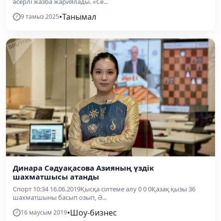
әсерлі жазба жариялады. «Се...
•
Танымал
9 тамыз 2025
Динара Сәдуақасова Азияның үздік
шахматшысы атанды
Спорт 10:34 16.06.2019Қысқа сілтеме алу 0 0 0Қазақ қызы 36
шахматшыны басып озып, Ә...
•
Шоу-бизнес
16 маусым 2019