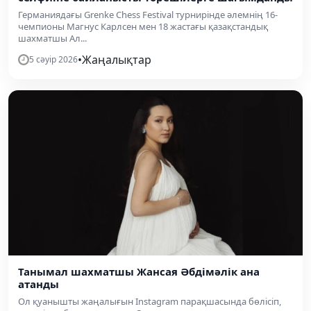
Германиядағы Grenke Chess Festival турнирінде әлемнің 16-
чемпионы Магнус Карлсен мен 18 жастағы қазақстандық
шахматшы Ал...
•
Жаңалықтар
5 сәуір 2026
Танымал шахматшы Жансая Әбдімәлік ана
атанды
Ол қуанышты жаңалығын Instagram парақшасында бөлісіп,