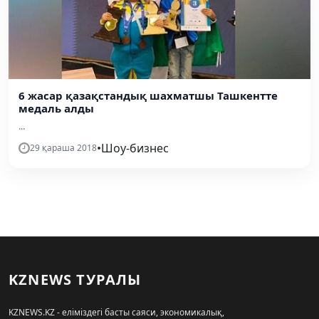
6 жасар қазақстандық шахматшы Ташкентте
медаль алды
...
•
Шоу-бизнес
29 қараша 2018
KZNEWS ТУРАЛЫ
KZNEWS.KZ - еліміздегі басты саяси, экономикалық,