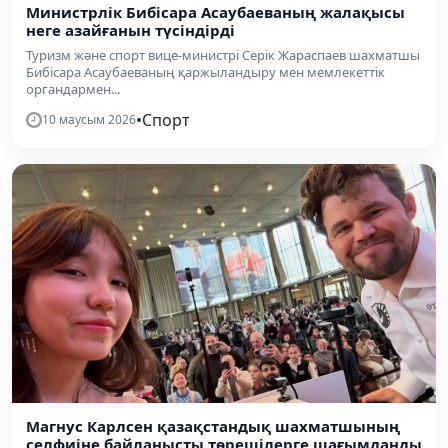
Министрлік Бибісара Асаубаеваның жалақысы
неге азайғанын түсіндірді
Туризм және спорт вице-министрі Серік Жараспаев шахматшы
Бибісара Асаубаеваның қаржыландыру мен мемлекеттік
органдармен...
•
Спорт
10 маусым 2026
Магнус Карлсен қазақстандық шахматшының
селфиіне байланысты төрешілерге шағымданды