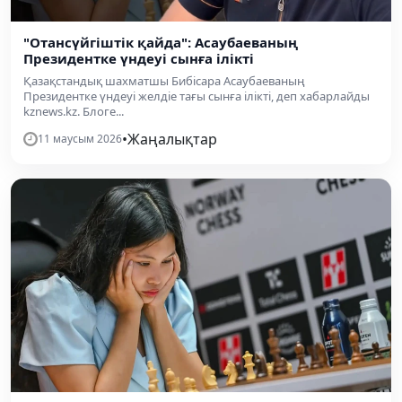
"Отансүйгіштік қайда": Асаубаеваның
Президентке үндеуі сынға ілікті
Қазақстандық шахматшы Бибісара Асаубаеваның
Президентке үндеуі желдіе тағы сынға ілікті, деп хабарлайды
kznews.kz. Блоге...
•
Жаңалықтар
11 маусым 2026