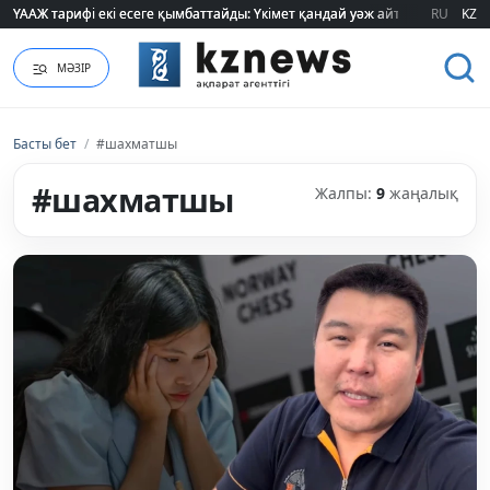
ҮААЖ тарифі екі есеге қымбаттайды: Үкімет қандай уәж айтады?
ҮААЖ тарифі екі есеге қымбаттайды: Үкімет қандай уәж айтады?
RU
KZ
МӘЗІР
Басты бет
/
#шахматшы
#шахматшы
Жалпы:
9
жаңалық