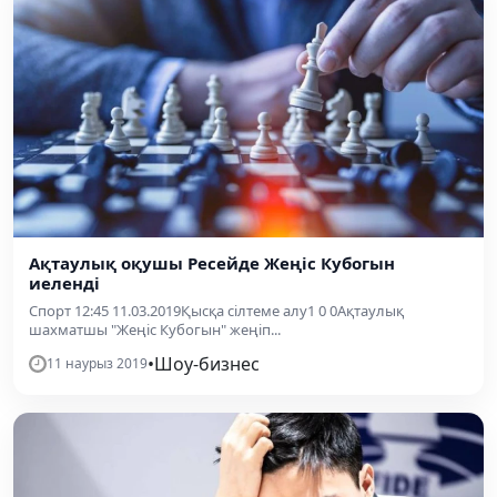
Ақтаулық оқушы Ресейде Жеңіс Кубогын
иеленді
Спорт 12:45 11.03.2019Қысқа сілтеме алу1 0 0Ақтаулық
шахматшы "Жеңіс Кубогын" жеңіп...
•
Шоу-бизнес
11 наурыз 2019