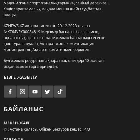
мәдени және спорт жаңалықтарының сенімді дереккөзі.
Үздік сараптамалық мақала мен шынайы сұқбаттың
алаңы.
KZNEWS.KZ ақпарат агенттігі 29.12.2023 жылғы
№KZ64VPY00084819 Мерзімді баспасөз басылымын,
ақпараттық агенттікті және желілік басылымды есепке
қою туралы куәлігі, Ақпарат және коммуникация
министрлігінің Ақпарат комитетімен берілген.
Бұл желілік ресурстың ақпараттық өнімдері 18 жастан
асқан азаматтарға арналған.
БІЗГЕ ЖАЗЫЛУ
БАЙЛАНЫС
МЕКЕН-ЖАЙ
ҚР, Астана қаласы, Әбікен Бектұров көшесі, 4/3
ТЕЛЕФОН