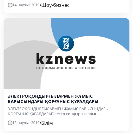
•
Шоу-бизнес
14 наурыз 2019
ЭЛЕКТРОҚОНДЫРҒЫЛАРМЕН ЖҰМЫС
БАРЫСЫНДАҒЫ ҚОРҒАНЫС ҚҰРАЛДАРЫ
ЭЛЕКТРОҚОНДЫРҒЫЛАРМЕН ЖҰМЫС БАРЫСЫНДАҒЫ
ҚОРҒАНЫС ҚҰРАЛДАРЫЭлектр қондырғыларын...
•
Білім
13 наурыз 2019