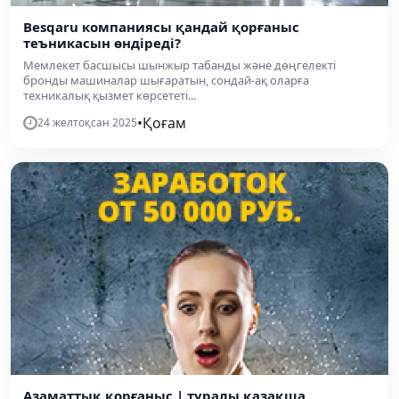
Besqaru компаниясы қандай қорғаныс
теъникасын өндіреді?
Мемлекет басшысы шынжыр табанды және дөңгелекті
бронды машиналар шығаратын, сондай-ақ оларға
техникалық қызмет көрсететі...
•
Қоғам
24 желтоқсан 2025
Азаматтық қорғаныс | туралы қазақша