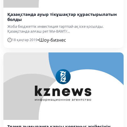
Қазақстанда ауыр тікұшақтар құрастырылатын
болды
Жоба бюджеттік инвестиция тартпай-ақ іске қосылды.
Қазақстанда алғаш рет Ми-8АМТ/...
•
Шоу-бизнес
18 қаңтар 2019
Трамп зымыранға қарсы қорғаныс жүйесінің