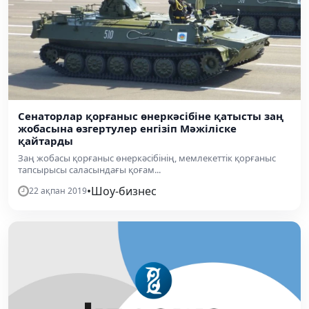
Сенаторлар қорғаныс өнеркәсібіне қатысты заң
жобасына өзгертулер енгізіп Мәжіліске
қайтарды
Заң жобасы қорғаныс өнеркәсібінің, мемлекеттік қорғаныс
тапсырысы саласындағы қоғам...
•
Шоу-бизнес
22 ақпан 2019