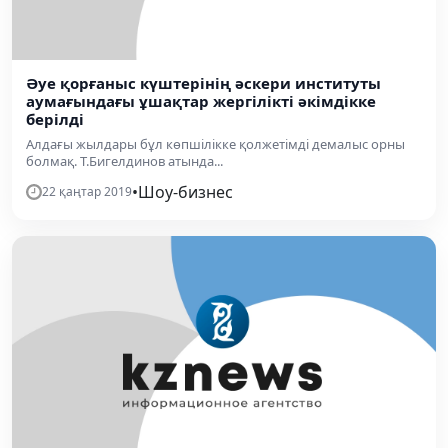
Әуе қорғаныс күштерінің әскери институты
аумағындағы ұшақтар жергілікті әкімдікке
берілді
Алдағы жылдары бұл көпшілікке қолжетімді демалыс орны
болмақ. Т.Бигелдинов атында...
•
Шоу-бизнес
22 қаңтар 2019