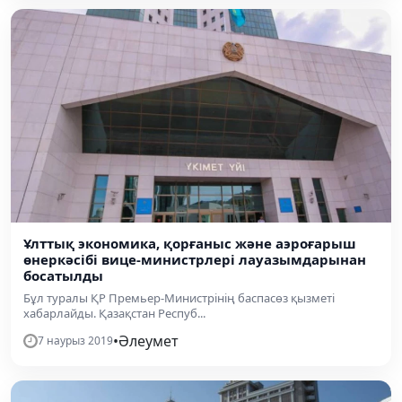
Ұлттық экономика, қорғаныс және аэроғарыш
өнеркәсібі вице-министрлері лауазымдарынан
босатылды
Бұл туралы ҚР Премьер-Министрінің баспасөз қызметі
хабарлайды. Қазақстан Респуб...
•
Әлеумет
7 наурыз 2019