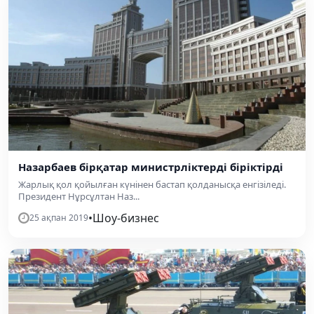
Назарбаев бірқатар министрліктерді біріктірді
Жарлық қол қойылған күнінен бастап қолданысқа енгізіледі.
Президент Нұрсұлтан Наз...
•
Шоу-бизнес
25 ақпан 2019