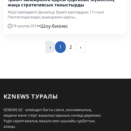
жаңа стратегиясын таныстырды
АҚШ президенті Дональд Трамп қаңтардың 17-і күні
Пентагонда елдің зымыранға қарсы...
•
Шоу-бизнес
18 қаңтар 2019
‹
1
2
›
KZNEWS ТУРАЛЫ
KZNEWS.KZ - еліміздегі басты саяси, экономикалық,
мәдени және спорт жаңалықтарының сенімді дереккөзі.
Үздік сараптамалық мақала мен шынайы сұқбаттың
алаңы.