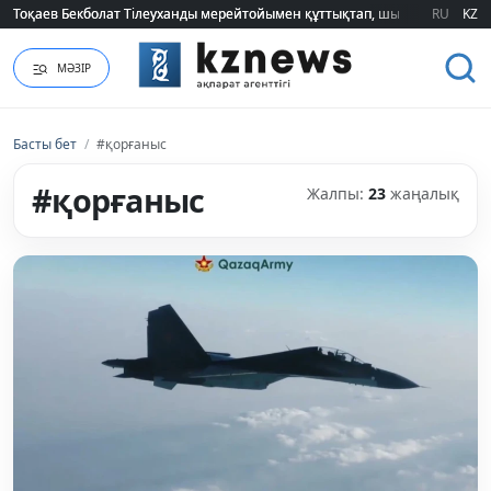
Тоқаев Бекболат Тілеуханды мерейтойымен құттықтап, шығармашылық т
Тоқаев Бекболат Тілеуханды мерейтойымен құттықтап, шығармашылық т
RU
KZ
МӘЗІР
Басты бет
/
#қорғаныс
#қорғаныс
Жалпы:
23
жаңалық