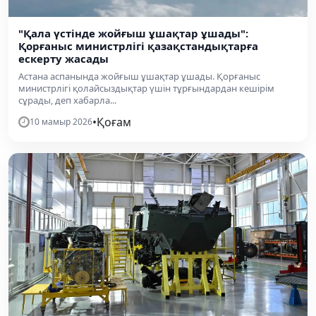
"Қала үстінде жойғыш ұшақтар ұшады":
Қорғаныс министрлігі қазақстандықтарға
ескерту жасады
Астана аспанында жойғыш ұшақтар ұшады. Қорғаныс
министрлігі қолайсыздықтар үшін тұрғындардан кешірім
сұрады, деп хабарла...
•
Қоғам
10 мамыр 2026