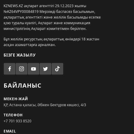
KZNEWS.KZ ақпарат агенттігі 29.12.2023 жылғы
№KZ64VPY00084819 Мерзімді баспасөз басылымын,
ақпараттық агенттікті және желілік басылымды есепке
қою туралы куәлігі, Ақпарат және коммуникация
министрлігінің Ақпарат комитетімен берілген.
Бұл желілік ресурстың ақпараттық өнімдері 18 жастан
асқан азаматтарға арналған.
БІЗГЕ ЖАЗЫЛУ
БАЙЛАНЫС
МЕКЕН-ЖАЙ
ҚР, Астана қаласы, Әбікен Бектұров көшесі, 4/3
ТЕЛЕФОН
+7 701 933 8520
EMAIL