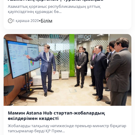
Азаматтық қорғаныс республикамыздың ұлттық
қауіпсіздігінің құрамдас бө...
•
Білім
1 қараша 2020
Мамин Astana Hub стартап-жобалардың
өкілдерімен кездесті
Жобаларды талқылау нәтижесінде премьер-министр бірқатар
тапсырмалар берді ҚР Прем...