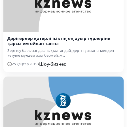
Дәрігерлер қатерлі ісіктің ең ауыр түрлеріне
қарсы ем ойлап тапты
Зерттеу барысында анықталғандай, дерттің ағзаны меңдеп
кетуіне мүлдем жол бермей, ж...
•
Шоу-бизнес
25 қаңтар 2019