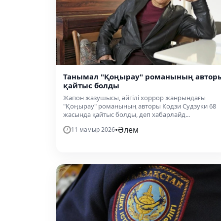
Танымал "Қоңырау" романының автор
қайтыс болды
Жапон жазушысы, әйгілі хоррор жанрындағы
"Қоңырау" романының авторы Кодзи Судзуки 68
жасында қайтыс болды, деп хабарлайд...
•
Әлем
11 мамыр 2026