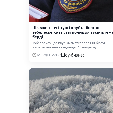
Шымкенттегі түнгі клубта болған
төбелеске қатысты полиция түсініктем
берді
Төбелес кезінде клуб қызметкерлерінің біреуі
жарақат алғаны анықталды. 10 наурызд...
•
Шоу-бизнес
12 наурыз 2019