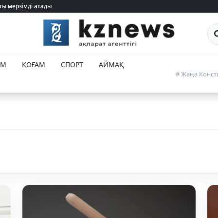
ты мерзімді атады
ты мерзімді атады
Са
ЕМ
ҚОҒАМ
СПОРТ
АЙМАҚ
# Жаңа Конст