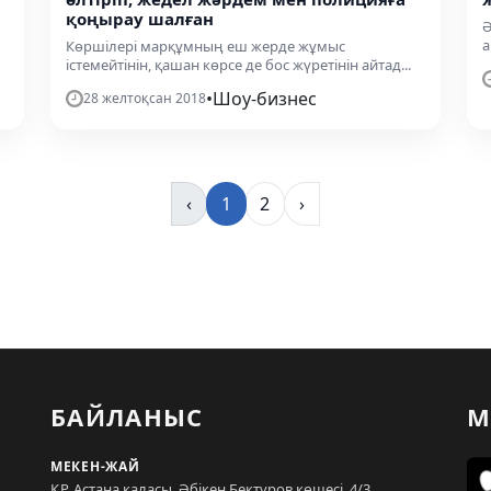
қоңырау шалған
Ә
а
Көршілері марқұмның еш жерде жұмыс
істемейтінін, қашан көрсе де бос жүретінін айтад...
•
Шоу-бизнес
28 желтоқсан 2018
‹
1
2
›
БАЙЛАНЫС
М
МЕКЕН-ЖАЙ
ҚР, Астана қаласы, Әбікен Бектұров көшесі, 4/3