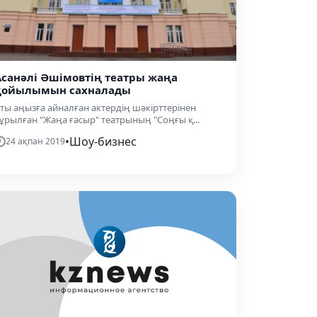
Асанәлі Әшімовтің театры жаңа
қойылымын сахналады
ты аңызға айналған актердің шәкірттерінен
ұрылған "Жаңа ғасыр" театрының "Соңғы қ...
•
Шоу-бизнес
24 ақпан 2019