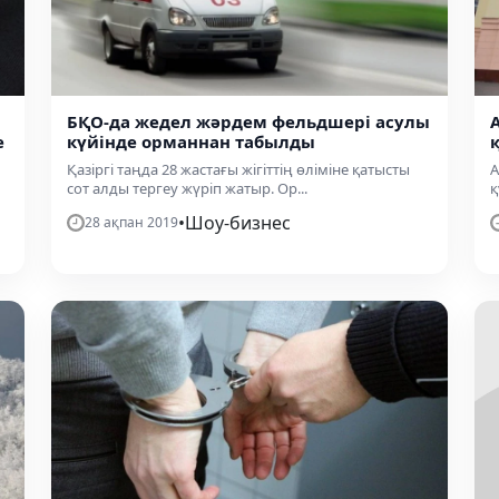
БҚО-да жедел жәрдем фельдшері асулы
е
күйінде орманнан табылды
Қазіргі таңда 28 жастағы жігіттің өліміне қатысты
А
сот алды тергеу жүріп жатыр. Ор...
қ
•
Шоу-бизнес
28 ақпан 2019