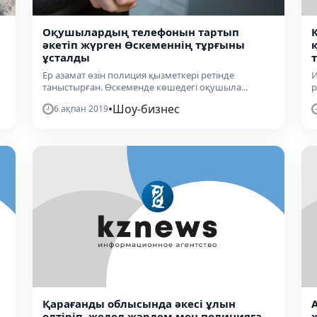
Оқушылардың телефонын тартып
әкетіп жүрген Өскеменнің тұрғыны
ұсталды
Ер азамат өзін полиция қызметкері ретінде
И
таныстырған. Өскеменде көшедегі оқушыла...
р
•
Шоу-бизнес
6 ақпан 2019
Қарағанды облысында әкесі ұлын
өлтіріп, жедел жәрдем мен полицияға