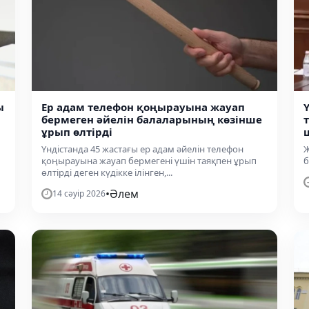
ы
Ер адам телефон қоңырауына жауап
бермеген әйелін балаларының көзінше
ұрып өлтірді
Үндістанда 45 жастағы ер адам әйелін телефон
Ж
қоңырауына жауап бермегені үшін таяқпен ұрып
б
өлтірді деген күдікке ілінген,...
•
Әлем
14 сәуір 2026