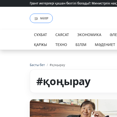
Грант иегерлері қашан белгілі болады?: Министрлік нақ
Грант иегерлері қашан белгілі болады?: Министрлік нақ
МӘЗІР
СҰХБАТ
САЯСАТ
ЭКОНОМИКА
ӘЛ
ҚАРЖЫ
ТЕХНО
БІЛІМ
МӘДЕНИЕТ
Басты бет
/
#қоңырау
#қоңырау