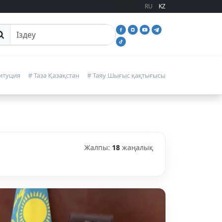
RU
KZ
йттан іздеу
итуция
# Таза Қазақстан
# Таяу Шығыс қақтығысы
Жалпы:
18
жаңалық