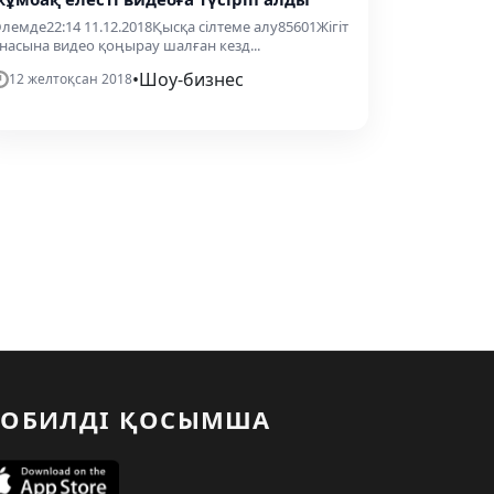
лемде22:14 11.12.2018Қысқа сілтеме алу85601Жігіт
насына видео қоңырау шалған кезд...
•
Шоу-бизнес
12 желтоқсан 2018
ОБИЛДІ ҚОСЫМША