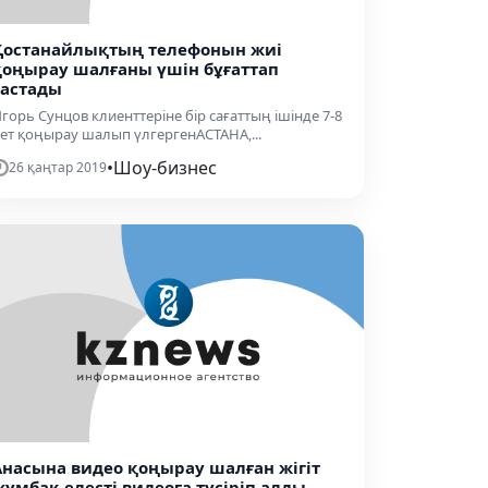
Қостанайлықтың телефонын жиі
қоңырау шалғаны үшін бұғаттап
тастады
горь Сунцов клиенттеріне бір сағаттың ішінде 7-8
ет қоңырау шалып үлгергенАСТАНА,...
•
Шоу-бизнес
26 қаңтар 2019
Анасына видео қоңырау шалған жігіт
жұмбақ елесті видеоға түсіріп алды