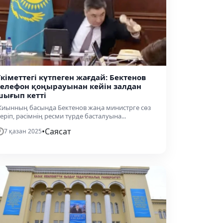
Үкіметтегі күтпеген жағдай: Бектенов
телефон қоңырауынан кейін залдан
шығып кетті
иынның басында Бектенов жаңа министрге сөз
еріп, рәсімнің ресми түрде басталуына...
•
Саясат
7 қазан 2025