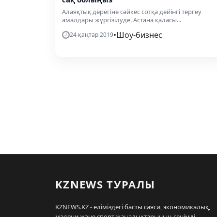
Алаяқтық дерегіне сәйкес сотқа дейінгі тергеу
амалдары жүргізілуде. Астана қаласы...
•
Шоу-бизнес
24 қаңтар 2019
KZNEWS ТУРАЛЫ
KZNEWS.KZ - еліміздегі басты саяси, экономикалық,
мәдени және спорт жаңалықтарының сенімді