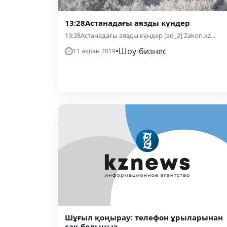
13:28Астанадағы аязды күндер
13:28Астанадағы аязды күндер [ad_2] Zakon.kz...
•
Шоу-бизнес
11 ақпан 2019
Шұғыл қоңырау: телефон ұрыларынан
сақ болыңыз