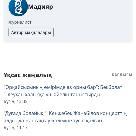
Мадияр
Журналист
Автор мақалалары
Ұқсас жаңалық
БАРЛЫҒЫ
“Әрқайсысының өмірімде өз орны бар”: Бекболат
Тілеухан халыққа үш әйелін таныстырды
Бүгін, 13:48
“Дұғада болайық!”: Кенжебек Жанәбілов концерттің
алдында жансақтау бөліміне түсіп қалған
Бүгін, 11:17