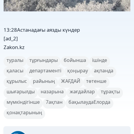
13:28Астанадағы аязды күндер
[ad_2]
Zakon.kz
туралы
тұрғындары
бойынша
ішінде
қаласы
департаменті
қоңырау
ақпанда
құрылыс
райының
ЖАҒДАЙ
төтенше
шығарылды
назарына
жағдайлар
тұрақты
мүмкіндігінше
7ақпан
бақылаудаЕлорда
қонақтарының