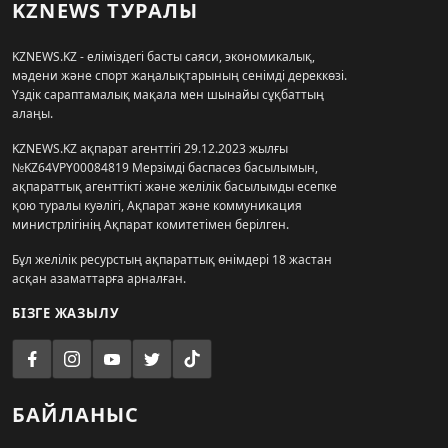
KZNEWS ТУРАЛЫ
KZNEWS.KZ - еліміздегі басты саяси, экономикалық,
мәдени және спорт жаңалықтарының сенімді дереккөзі.
Үздік сараптамалық мақала мен шынайы сұқбаттың
алаңы.
KZNEWS.KZ ақпарат агенттігі 29.12.2023 жылғы
№KZ64VPY00084819 Мерзімді баспасөз басылымын,
ақпараттық агенттікті және желілік басылымды есепке
қою туралы куәлігі, Ақпарат және коммуникация
министрлігінің Ақпарат комитетімен берілген.
Бұл желілік ресурстың ақпараттық өнімдері 18 жастан
асқан азаматтарға арналған.
БІЗГЕ ЖАЗЫЛУ
БАЙЛАНЫС