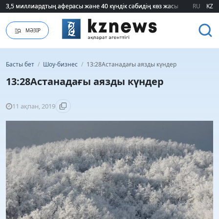
3,5 миллиардтың аферасы және 40 күндік сәбидің көз жасы: Медицинад
3,5 миллиардтың аферасы және 40 күндік сәбидің көз жасы: Медицинад
RU
KZ
МӘЗІР
Басты бет
/
Шоу-бизнес
/
13:28Астанадағы аязды күндер
13:28Астанадағы аязды күндер
11 ақпан, 2019