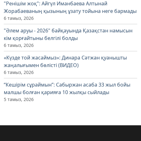
"Ренішім жоқ": Айгүл Иманбаева Алтынай
Жорабаеваның қызының ұзату тойына неге бармады
6 тамыз, 2026
"Әлем аруы - 2026" байқауында Қазақстан намысын
кім қорғайтыны белгілі болды
6 тамыз, 2026
«Күзде той жасаймыз»: Динара Сәтжан қуанышты
жаңалығымен бөлісті (ВИДЕО)
6 тамыз, 2026
“Кешірім сұраймын”: Сабыржан асаба 33 жыл бойы
малшы болған қарияға 10 жылқы сыйлады
5 тамыз, 2026