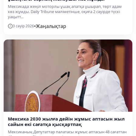
Мексикада жеңіл моторлы ұшақ апатқа ұшырап, төрт адам
көз жұмды. Daily Tribune мәліметінше, оқиға 2 сәуірде түскі
уақытт...
•
Жаңалықтар
3 сәуір 2026
Мексика 2030 жылға дейін жұмыс аптасын жыл
сайын екі сағатқа қысқартпақ
Мексиканың Депутаттар палатасы жұмыс аптасын 48 сағаттан