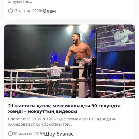
әлеуметтік...
•
Әлем
17 қаңтар 2026
21 жастағы қазақ мексикалықты 90 секундта
жеңді – нокауттың видеосы
Спорт 10:35 30.06.2019Қысқа сілтеме алу1 0 0Садриддин
Ахмедов кәсіпқой бокстағы тоғ...
•
Шоу-бизнес
30 маусым 2019