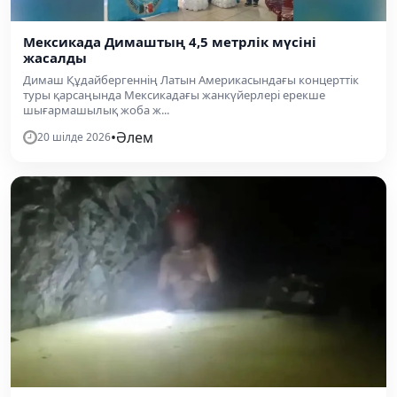
Мексикада Димаштың 4,5 метрлік мүсіні
жасалды
Димаш Құдайбергеннің Латын Америкасындағы концерттік
туры қарсаңында Мексикадағы жанкүйерлері ерекше
шығармашылық жоба ж...
•
Әлем
20 шілде 2026