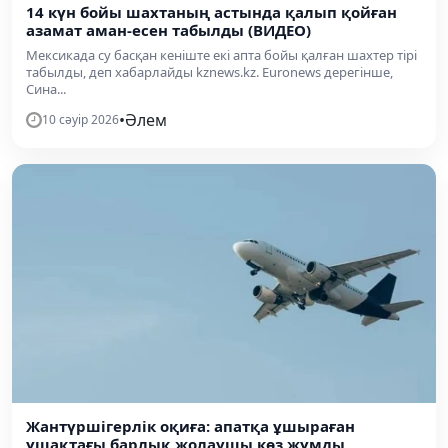
14 күн бойы шахтаның астында қалып қойған
азамат аман-есен табылды (ВИДЕО)
Мексикада су басқан кеніште екі апта бойы қалған шахтер тірі
табылды, деп хабарлайды kznews.kz. Euronews дерегінше,
Сина...
•
Әлем
10 сәуір 2026
Жантүршігерлік оқиға: апатқа ұшыраған
ұшақтағы барлық жолаушы көз жұмды