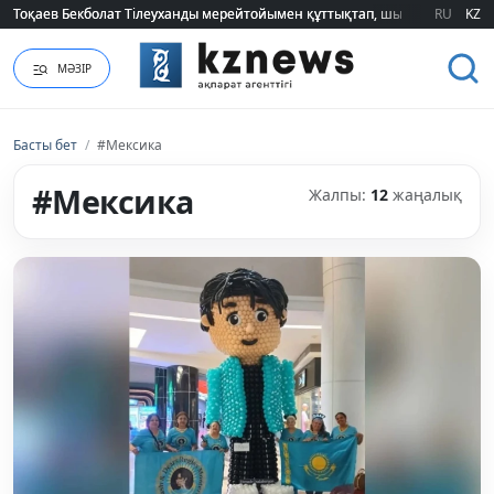
Тоқаев Бекболат Тілеуханды мерейтойымен құттықтап, шығармашылық т
Тоқаев Бекболат Тілеуханды мерейтойымен құттықтап, шығармашылық т
RU
KZ
МӘЗІР
Басты бет
/
#Мексика
#Мексика
Жалпы:
12
жаңалық