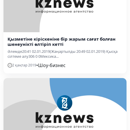
Қызметіне кіріскеніне бір жарым сағат болған
шенеунікті өлтіріп кетті
Әлемде20:41 02.01.2019(Жаңартылды 20:49 02.01.2019) Қысқа
сілтеме алу306 0 0Мексика...
•
Шоу-бизнес
2 қаңтар 2019