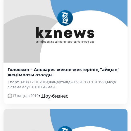
Головкин – Альварес жекпе-жектерінің "айқын"
жеңімпазы аталды
Спорт 09:08 17.01.2019(Жаңартылды 09:20 17.01.2019) Қысқа
сілтеме алу10 0 0GGG мен...
•
Шоу-бизнес
17 қаңтар 2019