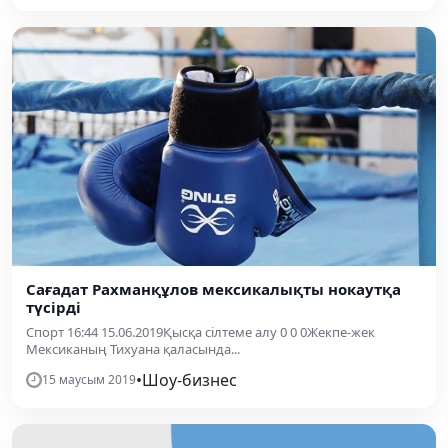
Сағадат Рахманқұлов мексикалықты нокаутқа
түсірді
Спорт 16:44 15.06.2019Қысқа сілтеме алу 0 0 0Жекпе-жек
Мексиканың Тихуана қаласында...
•
Шоу-бизнес
15 маусым 2019