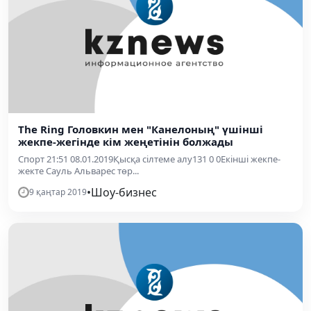
The Ring Головкин мен "Канелоның" үшінші
жекпе-жегінде кім жеңетінін болжады
Спорт 21:51 08.01.2019Қысқа сілтеме алу131 0 0Екінші жекпе-
жекте Сауль Альварес төр...
•
Шоу-бизнес
9 қаңтар 2019