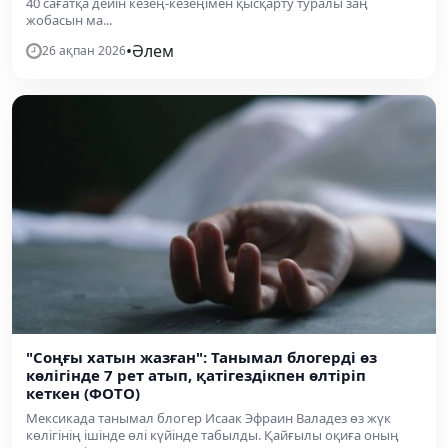
40 сағатқа дейін кезең-кезеңімен қысқарту туралы заң
жобасын ма...
•
Әлем
26 ақпан 2026
"Соңғы хатын жазған": Танымал блогерді өз
көлігінде 7 рет атып, қатігездікпен өлтіріп
кеткен (ФОТО)
Мексикада танымал блогер Исаак Эфраин Валадез өз жүк
көлігінің ішінде өлі күйінде табылды. Қайғылы оқиға оның