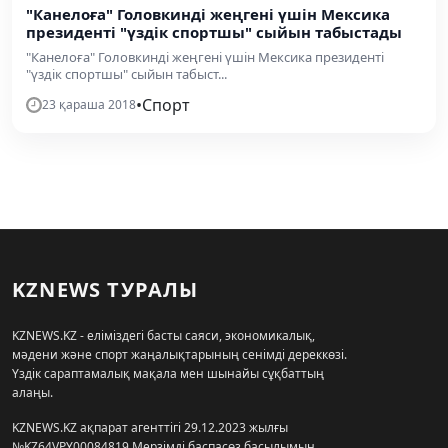
"Канелоға" Головкинді жеңгені үшін Мексика
президенті "үздік спортшы" сыйын табыстады
"Канелоға" Головкинді жеңгені үшін Мексика президенті
"үздік спортшы" сыйын табыст...
•
Спорт
23 қараша 2018
KZNEWS ТУРАЛЫ
KZNEWS.KZ - еліміздегі басты саяси, экономикалық,
мәдени және спорт жаңалықтарының сенімді дереккөзі.
Үздік сараптамалық мақала мен шынайы сұқбаттың
алаңы.
KZNEWS.KZ ақпарат агенттігі 29.12.2023 жылғы
№KZ64VPY00084819 Мерзімді баспасөз басылымын,