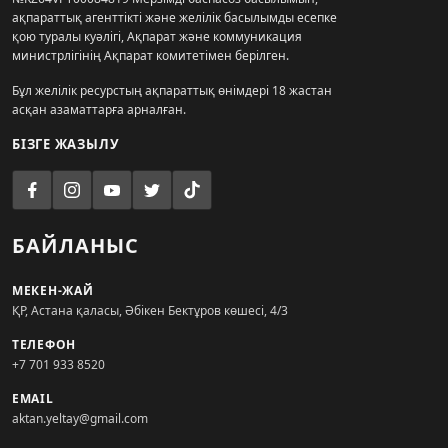
ақпараттық агенттікті және желілік басылымды есепке
қою туралы куәлігі, Ақпарат және коммуникация
министрлігінің Ақпарат комитетімен берілген.
Бұл желілік ресурстың ақпараттық өнімдері 18 жастан
асқан азаматтарға арналған.
БІЗГЕ ЖАЗЫЛУ
БАЙЛАНЫС
МЕКЕН-ЖАЙ
ҚР, Астана қаласы, Әбікен Бектұров көшесі, 4/3
ТЕЛЕФОН
+7 701 933 8520
EMAIL
aktan.yeltay@gmail.com