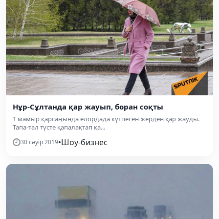
Нұр-Сұлтанда қар жауып, боран соқты
1 мамыр қарсаңында елордада күтпеген жерден қар жауды.
Тапа-тал түсте қапалақтап қа...
•
Шоу-бизнес
30 сәуір 2019