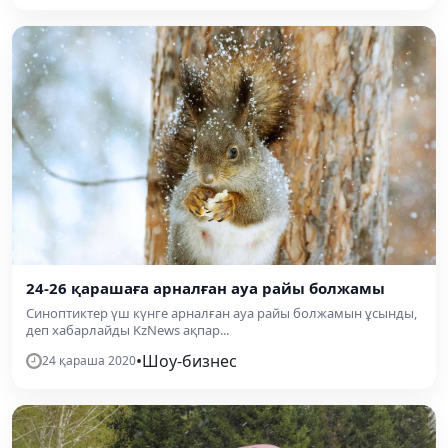
24-26 қарашаға арналған ауа райы болжамы
Синоптиктер үш күнге арналған ауа райы болжамын ұсынды,
деп хабарлайды KzNews ақпар...
•
Шоу-бизнес
24 қараша 2020