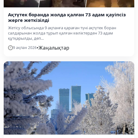
Ақтүтек боранда жолда қалған 73 адам қауіпсіз
жерге жеткізілді
Жетісу облысында 9 ақпанға қараған түні ақтүтек боран
салдарынан жолда тұрып қалған көліктерден 73 адам
құтқарылды, деп...
•
Жаңалықтар
9 ақпан 2026