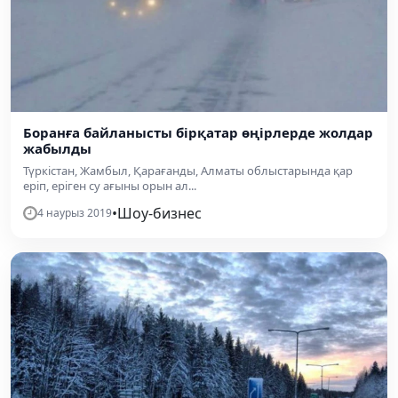
Боранға байланысты бірқатар өңірлерде жолдар
жабылды
Түркістан, Жамбыл, Қарағанды, Алматы облыстарында қар
еріп, еріген су ағыны орын ал...
•
Шоу-бизнес
4 наурыз 2019