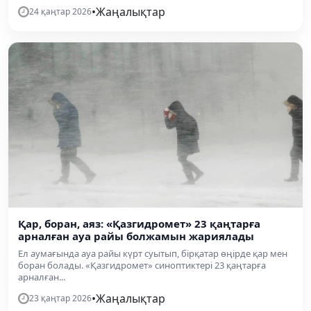
•
Жаңалықтар
24 қаңтар 2026
Қар, боран, аяз: «Қазгидромет» 23 қаңтарға
арналған ауа райы болжамын жариялады
Ел аумағында ауа райы күрт суытып, бірқатар өңірде қар мен
боран болады. «Қазгидромет» синоптиктері 23 қаңтарға
арналған...
•
Жаңалықтар
23 қаңтар 2026