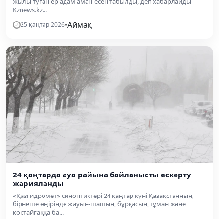
жылы туған ер адам аман-есен табылды, деп хабарлайды
Kznews.kz...
•
Аймақ
25 қаңтар 2026
24 қаңтарда ауа райына байланысты ескерту
жарияланды
«Қазгидромет» синоптиктері 24 қаңтар күні Қазақстанның
бірнеше өңірінде жауын-шашын, бұрқасын, тұман және
көктайғаққа ба...