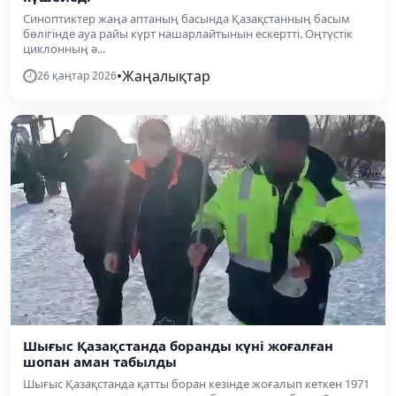
Синоптиктер жаңа аптаның басында Қазақстанның басым
бөлігінде ауа райы күрт нашарлайтынын ескертті. Оңтүстік
циклонның ә...
•
Жаңалықтар
26 қаңтар 2026
Шығыс Қазақстанда боранды күні жоғалған
шопан аман табылды
Шығыс Қазақстанда қатты боран кезінде жоғалып кеткен 1971