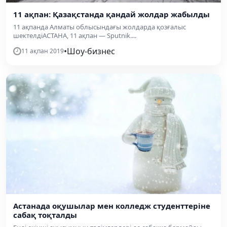
11 ақпан: Қазақстанда қандай жолдар жабылды
11 ақпанда Алматы облысындағы жолдарда қозғалыс
шектелдіАСТАНА, 11 ақпан — Sputnik....
•
Шоу-бизнес
11 ақпан 2019
Астанада оқушылар мен колледж студенттеріне
сабақ тоқталды