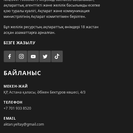
ақпараттық агенттікті және желілік басылымды есепке
қою туралы куәлігі, Ақпарат және коммуникация
министрлігінің Ақпарат комитетімен берілген.
Бұл желілік ресурстың ақпараттық өнімдері 18 жастан
асқан азаматтарға арналған.
БІЗГЕ ЖАЗЫЛУ
БАЙЛАНЫС
МЕКЕН-ЖАЙ
ҚР, Астана қаласы, Әбікен Бектұров көшесі, 4/3
ТЕЛЕФОН
+7 701 933 8520
EMAIL
aktan.yeltay@gmail.com