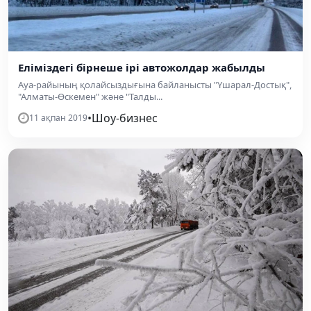
Еліміздегі бірнеше ірі автожолдар жабылды
Ауа-райының қолайсыздығына байланысты "Үшарал-Достық",
"Алматы-Өскемен" және "Талды...
•
Шоу-бизнес
11 ақпан 2019