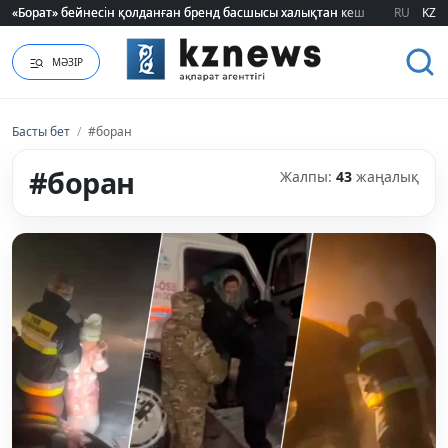
RU
KZ
Шавкат Рахмоновтың әкесі өмірден озды
МӘЗІР
Басты бет
/
#боран
#боран
Жалпы:
43
жаңалық