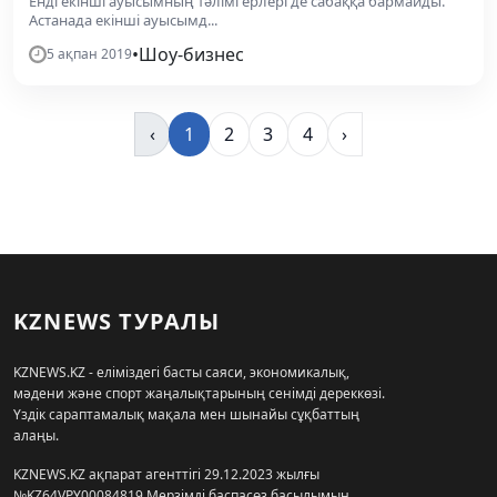
Енді екінші ауысымның тәлімгерлері де сабаққа бармайды.
Астанада екінші ауысымд...
•
Шоу-бизнес
5 ақпан 2019
‹
1
2
3
4
›
KZNEWS ТУРАЛЫ
KZNEWS.KZ - еліміздегі басты саяси, экономикалық,
мәдени және спорт жаңалықтарының сенімді дереккөзі.
Үздік сараптамалық мақала мен шынайы сұқбаттың
алаңы.
KZNEWS.KZ ақпарат агенттігі 29.12.2023 жылғы
№KZ64VPY00084819 Мерзімді баспасөз басылымын,