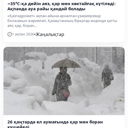
−35°С-қа дейін аяз, қар мен көктайғақ күтіледі:
Ақпанда ауа райы қандай болады
«Қазгидромет» ақпан айына арналған ұзақмерзімді
болжамын жариялап, Қазақстанның бірқатар өңірінде қатты
аяз, қар, боран...
•
Жаңалықтар
1 ақпан 2026
26 қаңтарда ел аумағында қар мен боран
күшейеді