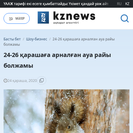
ҮААЖ тарифі екі есеге қымбаттайды: Үкімет қандай уәж айтады?
ҮААЖ тарифі екі есеге қымбаттайды: Үкімет қандай уәж айтады?
RU
KZ
МӘЗІР
Басты бет
/
Шоу-бизнес
/
24-26 қарашаға арналған ауа райы
болжамы
24-26 қарашаға арналған ауа райы
болжамы
24 қараша, 2020