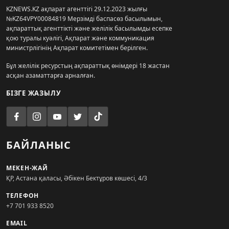
KZNEWS.KZ ақпарат агенттігі 29.12.2023 жылғы
№KZ64VPY00084819 Мерзімді баспасөз басылымын,
ақпараттық агенттікті және желілік басылымды есепке
қою туралы куәлігі, Ақпарат және коммуникация
министрлігінің Ақпарат комитетімен берілген.
Бұл желілік ресурстың ақпараттық өнімдері 18 жастан
асқан азаматтарға арналған.
БІЗГЕ ЖАЗЫЛУ
БАЙЛАНЫС
МЕКЕН-ЖАЙ
ҚР, Астана қаласы, Әбікен Бектұров көшесі, 4/3
ТЕЛЕФОН
+7 701 933 8520
EMAIL