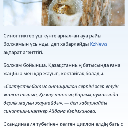
Синоптиктер үш күнге арналған ауа райы
болжамын ұсынды, деп хабарлайды
KzNews
ақпарат агенттігі.
Болжам бойынша, Қазақстанның батысында ғана
жаңбыр мен қар жауып, көктайғақ болады.
«Солтүстік-батыс антициклон серпіні әсер етуін
жалғастырып, Қазақстанның барлық аумағында
дерлік жауын жаумайды», — деп хабарлайды
синоптик-инженер Айдана Кәрімханова.
Скандинавия түбегінен келген циклон елдің батыс