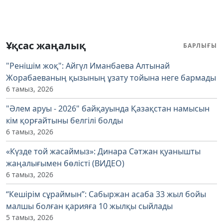
Ұқсас жаңалық
БАРЛЫҒЫ
"Ренішім жоқ": Айгүл Иманбаева Алтынай
Жорабаеваның қызының ұзату тойына неге бармады
6 тамыз, 2026
"Әлем аруы - 2026" байқауында Қазақстан намысын
кім қорғайтыны белгілі болды
6 тамыз, 2026
«Күзде той жасаймыз»: Динара Сәтжан қуанышты
жаңалығымен бөлісті (ВИДЕО)
6 тамыз, 2026
“Кешірім сұраймын”: Сабыржан асаба 33 жыл бойы
малшы болған қарияға 10 жылқы сыйлады
5 тамыз, 2026