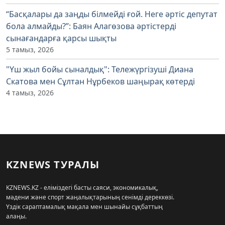
“Басқалары да заңды білмейді ғой. Неге әртіс депутат
бола алмайды?”: Баян Алагөзова әртістерді
сынағандарға қарсы шықты
5 тамыз, 2026
"Үш жыл бойы сыналдық": Тележүргізуші Диана
Скатова мен Сұлтан Нұрбеков шаңырақ көтерді
4 тамыз, 2026
KZNEWS ТУРАЛЫ
KZNEWS.KZ - еліміздегі басты саяси, экономикалық,
мәдени және спорт жаңалықтарының сенімді дереккөзі.
Үздік сараптамалық мақала мен шынайы сұқбаттың
алаңы.