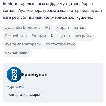
бөлігіне таралып, осы өңірде мұз қатып, боран
соғады. Ауа температурасы аздап көтеріледі. Бұдан
өзге республиканың кей жерінде жел күшейеді.
ауа райы болжамы
Мұз
боран
Батыс
Республика
болжам
Қазақстан
ауа райы
ауа температурасы
солтүстік-батыс
Скандинавия
Еркебұлан
Журналист
Автор мақалалары