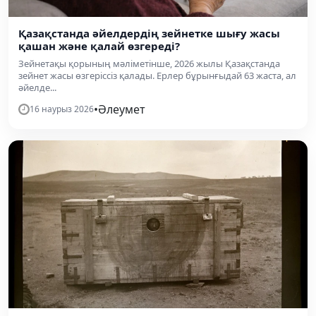
Қазақстанда әйелдердің зейнетке шығу жасы
қашан және қалай өзгереді?
Зейнетақы қорының мәліметінше, 2026 жылы Қазақстанда
зейнет жасы өзгеріссіз қалады. Ерлер бұрынғыдай 63 жаста, ал
әйелде...
•
Әлеумет
16 наурыз 2026