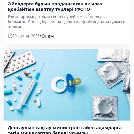
Әйелдерге бұрын қолданылған ақылға
қонбайтын азаптау түрлері (ФОТО)
Әлем тарихында адам сенгісіз, үрейлі жаза түрлері аз
болмаған. Соның бірі ретінде деректерде «Моңғолия түрмесі»
аталған...
•
Әлем
29 қаңтар 2026
Денсаулық сақтау министрлігі әйел адамдарға
тегін мүшеқаптар беруді ұсынды