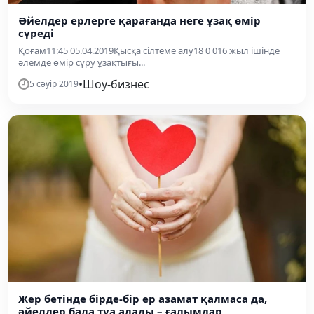
Әйелдер ерлерге қарағанда неге ұзақ өмір
сүреді
Қоғам11:45 05.04.2019Қысқа сілтеме алу18 0 016 жыл ішінде
әлемде өмір сүру ұзақтығы...
•
Шоу-бизнес
5 сәуір 2019
Жер бетінде бірде-бір ер азамат қалмаса да,
әйелдер бала туа алады – ғалымдар