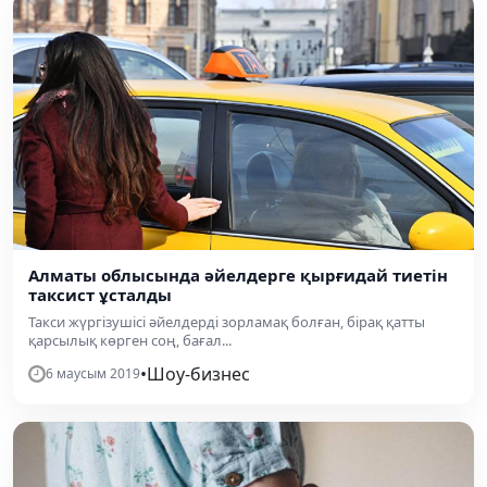
Алматы облысында әйелдерге қырғидай тиетін
таксист ұсталды
Такси жүргізушісі әйелдерді зорламақ болған, бірақ қатты
қарсылық көрген соң, бағал...
•
Шоу-бизнес
6 маусым 2019