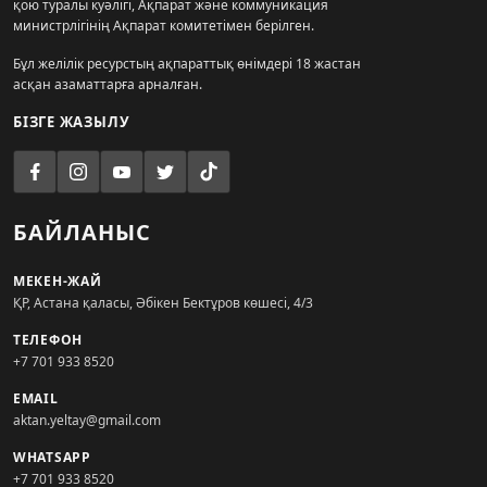
қою туралы куәлігі, Ақпарат және коммуникация
министрлігінің Ақпарат комитетімен берілген.
Бұл желілік ресурстың ақпараттық өнімдері 18 жастан
асқан азаматтарға арналған.
БІЗГЕ ЖАЗЫЛУ
БАЙЛАНЫС
МЕКЕН-ЖАЙ
ҚР, Астана қаласы, Әбікен Бектұров көшесі, 4/3
ТЕЛЕФОН
+7 701 933 8520
EMAIL
aktan.yeltay@gmail.com
WHATSAPP
+7 701 933 8520