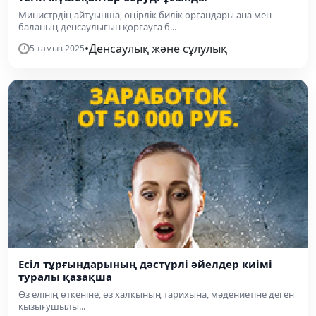
Министрдің айтуынша, өңірлік билік органдары ана мен
баланың денсаулығын қорғауға б...
•
Денсаулық және сұлулық
5 тамыз 2025
Есіл тұрғындарының дәстүрлі әйелдер киімі
туралы қазақша
Өз елінің өткеніне, өз халқының тарихына, мәдениетіне деген
қызығушылы...