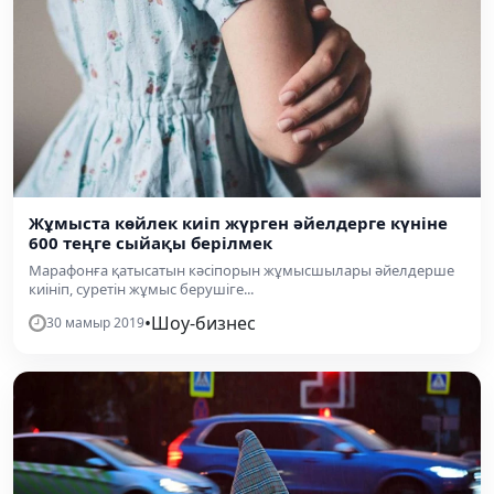
Жұмыста көйлек киіп жүрген әйелдерге күніне
600 теңге сыйақы берілмек
Марафонға қатысатын кәсіпорын жұмысшылары әйелдерше
киініп, суретін жұмыс берушіге...
•
Шоу-бизнес
30 мамыр 2019