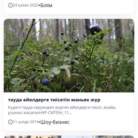
•
Білім
24 қазан 2020
тауда әйелдерге тиісетін маньяк жүр
Күдікті тауда серуендеп жүрген әйелдерге тиісіп, анайы
ұсыныс жасағанНҰР-СҰЛТАН, 11...
•
Шоу-бизнес
11 шілде 2019