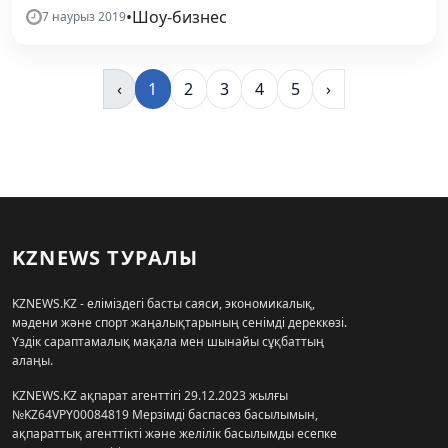
•
Шоу-бизнес
7 наурыз 2019
‹
1
2
3
4
5
›
KZNEWS ТУРАЛЫ
KZNEWS.KZ - еліміздегі басты саяси, экономикалық,
мәдени және спорт жаңалықтарының сенімді дереккөзі.
Үздік сараптамалық мақала мен шынайы сұқбаттың
алаңы.
KZNEWS.KZ ақпарат агенттігі 29.12.2023 жылғы
№KZ64VPY00084819 Мерзімді баспасөз басылымын,
ақпараттық агенттікті және желілік басылымды есепке