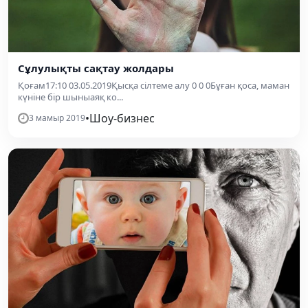
Сұлулықты сақтау жолдары
Қоғам17:10 03.05.2019Қысқа сілтеме алу 0 0 0Бұған қоса, маман
күніне бір шыныаяқ ко...
•
Шоу-бизнес
3 мамыр 2019