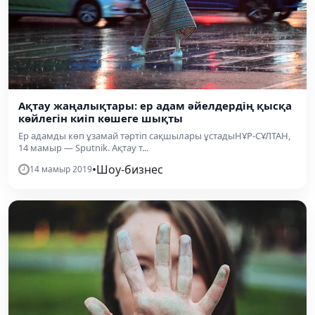
Ақтау жаңалықтары: ер адам әйелдердің қысқа
көйлегін киіп көшеге шықты
Ер адамды көп ұзамай тәртіп сақшылары ұстадыНҰР-СҰЛТАН,
14 мамыр — Sputnik. Ақтау т...
•
Шоу-бизнес
14 мамыр 2019