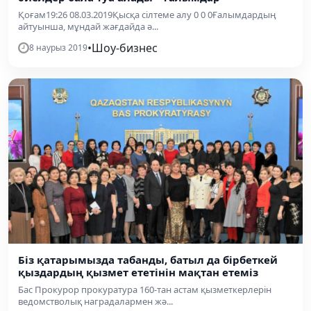
Қоғам19:26 08.03.2019Қысқа сілтеме алу 0 0 0Ғалымдардың
айтуынша, мұндай жағдайда ә...
•
Шоу-бизнес
8 наурыз 2019
Біз қатарымызда табанды, батыл да бірбеткей
қыздардың қызмет ететінін мақтан етеміз
Бас Прокурор прокуратура 160-тан астам қызметкерлерін
ведомстволық наградалармен жә...