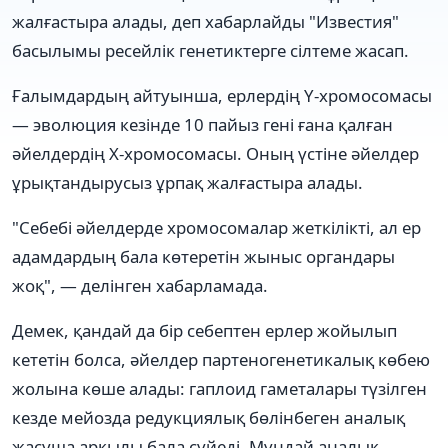
жалғастыра алады, деп хабарлайды "Известия"
басылымы ресейлік генетиктерге сілтеме жасап.
Ғалымдардың айтуынша, ерлердің Y-хромосомасы
— эволюция кезінде 10 пайыз гені ғана қалған
әйелдердің Х-хромосомасы. Оның үстіне әйелдер
ұрықтандырусыз ұрпақ жалғастыра алады.
"Себебі әйелдерде хромосомалар жеткілікті, ал ер
адамдардың бала көтеретін жыныс органдары
жоқ", — делінген хабарламада.
Демек, қандай да бір себептен ерлер жойылып
кететін болса, әйелдер партеногенетикалық көбею
жолына көше алады: гаплоид гаметалары түзілген
кезде мейозда редукциялық бөлінбеген аналық
жасуша арқылы бала сүйеді. Мұндай аналық