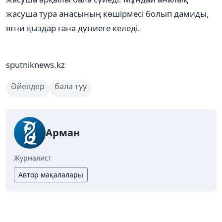
жасуша тура анасының көшірмесі болып дамиды,
яғни қыздар ғана дүниеге келеді.
sputniknews.kz
Әйелдер
бала туу
Арман
Журналист
Автор мақалалары