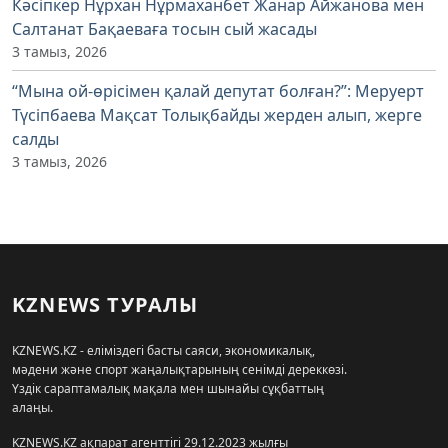
Кәсіпкер Нұрхан Нұрмаханбет Жанар Айжанова мен
Салтанат Бақаеваға тосын сый жасады
3 тамыз, 2026
“Мына ой-өрісімен қалай депутат болған?”: Меруерт
Түсіпбаева Мақсат Толықбайды жерден алып, жерге
салды
3 тамыз, 2026
KZNEWS ТУРАЛЫ
KZNEWS.KZ - еліміздегі басты саяси, экономикалық,
мәдени және спорт жаңалықтарының сенімді дереккөзі.
Үздік сараптамалық мақала мен шынайы сұқбаттың
алаңы.
KZNEWS.KZ ақпарат агенттігі 29.12.2023 жылғы