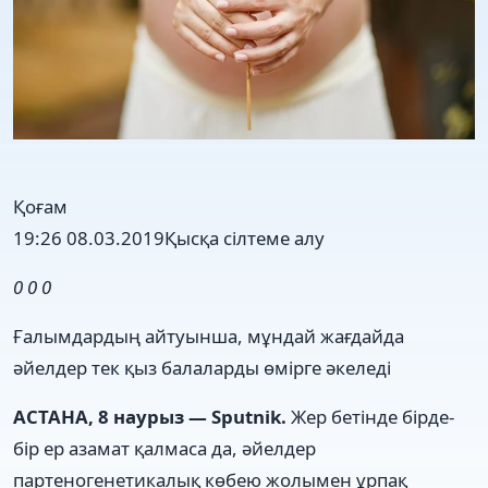
Қоғам
19:26 08.03.2019
Қысқа сілтеме алу
0
0
0
Ғалымдардың айтуынша, мұндай жағдайда
әйелдер тек қыз балаларды өмірге әкеледі
АСТАНА, 8 наурыз — Sputnik.
Жер бетінде бірде-
бір ер азамат қалмаса да, әйелдер
партеногенетикалық көбею жолымен ұрпақ