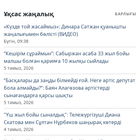
Ұқсас жаңалық
БАРЛЫҒЫ
«Күзде той жасаймыз»: Динара Сәтжан қуанышты
жаңалығымен бөлісті (ВИДЕО)
Бүгін, 09:38
“Кешірім сұраймын”: Сабыржан асаба 33 жыл бойы
малшы болған қарияға 10 жылқы сыйлады
5 тамыз, 2026
“Басқалары да заңды білмейді ғой. Неге әртіс депутат
бола алмайды?”: Баян Алагөзова әртістерді
сынағандарға қарсы шықты
5 тамыз, 2026
"Үш жыл бойы сыналдық": Тележүргізуші Диана
Скатова мен Сұлтан Нұрбеков шаңырақ көтерді
4 тамыз, 2026