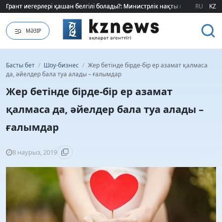
Грант иегерлері қашан белгілі болады?: Министрлік нақты мерзімді атад
Грант иегерлері қашан белгілі болады?: Министрлік нақты мерзімді атад
RU
KZ
МӘЗІР
Басты бет
/
Шоу-бизнес
/
Жер бетінде бірде-бір ер азамат қалмаса
да, әйелдер бала туа алады – ғалымдар
Жер бетінде бірде-бір ер азамат
қалмаса да, әйелдер бала туа алады –
ғалымдар
8 наурыз, 2019