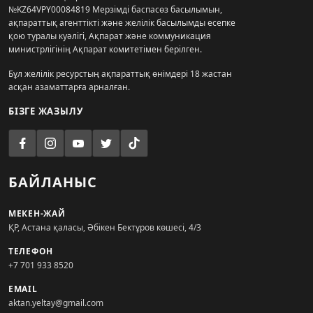
№KZ64VPY00084819 Мерзімді баспасөз басылымын,
ақпараттық агенттікті және желілік басылымды есепке
қою туралы куәлігі, Ақпарат және коммуникация
министрлігінің Ақпарат комитетімен берілген.
Бұл желілік ресурстың ақпараттық өнімдері 18 жастан
асқан азаматтарға арналған.
БІЗГЕ ЖАЗЫЛУ
БАЙЛАНЫС
МЕКЕН-ЖАЙ
ҚР, Астана қаласы, Әбікен Бектұров көшесі, 4/3
ТЕЛЕФОН
+7 701 933 8520
EMAIL
aktan.yeltay@gmail.com