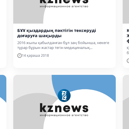
БҰҰ қыздардың пәктігін тексеруді
доғаруға шақырды
2016 жылы қабылданған бұл заң бойынша, некеге
тұрар бұрын жастар тегін медициналық...
Қ
б
14 қараша 2018