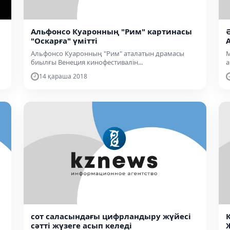
Альфонсо Куаронның "Рим" картинасы
"Оскарға" үмітті
Альфонсо Куаронның "Рим" аталатын драмасы
М
биылғы Венеция кинофестивалін...
а
14 қараша 2018
сот саласындағы цифрландыру жүйесі
сәтті жүзеге асып келеді