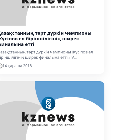
Қазақстанның төрт дүркін чемпионы
Жүсіпов ел біріншілігінің ширек
финалына өтті
азақстанның төрт дүркін чемпионы Жүсіпов ел
іріншілігінің ширек финалына өтті » V...
14 қараша 2018