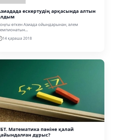
Азиадада ескертудің арқасында алтын
алдым
оңғы өткен Азиада ойындарынан, әлем
емпионатын...
14 қараша 2018
ҰБТ. Математика пәніне қалай
дайындалған дұрыс?