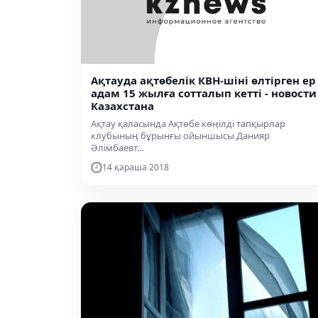
Ақтауда ақтөбелік КВН-шіні өлтірген ер
адам 15 жылға сотталып кетті - новости
Казахстана
Ақтау қаласында Ақтөбе көңілді тапқырлар
клубының бұрынғы ойыншысы Данияр
Әлімбаевт...
14 қараша 2018