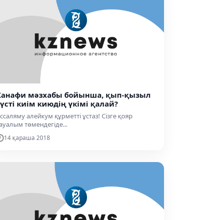
Ханафи мәзхабы бойынша, қып-қызыл
түсті киім киюдің үкімі қалай?
ссаляму алейкум құрметті ұстаз! Сізге қояр
ауалым төмендегіде...
14 қараша 2018