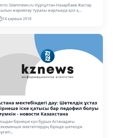
ото: Іslamnews.ru Нұрсұлтан Назарбаев Жастар
ылын жариялау туралы жарлыққа қол қ...
14 қараша 2018
Астана мектебіндегі дау: Шетелдік ұстаз
бірнеше іске қатысы бар педофил болуы
мүмкін - новости Казахстана
сыдан бірнеше күн бұрын Астанадағы
екеменшік мектептердің бірінде шетелдік
ұғалі...