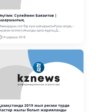
Әңгіме: Сүлеймен Баязитов |
Ашаршылық
амырдың сол бір күні ызғырықтыРухы асқақ –
ңсаған ізгілікті.Ағылды қала жұрты,Д...
14 қараша 2018
Қазақстанда 2019 жыл ресми түрде
Жастар жылы болып жарияланды