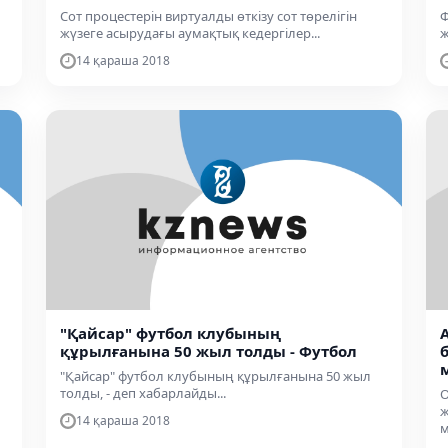
Сот процестерін виртуалды өткізу сот төрелігін
Ф
жүзеге асырудағы аумақтық кедергілер...
ж
14 қараша 2018
"Қайсар" футбол клубының
құрылғанына 50 жыл толды - Футбол
"Қайсар" футбол клубының құрылғанына 50 жыл
толды, - деп хабарлайды...
О
ж
14 қараша 2018
м