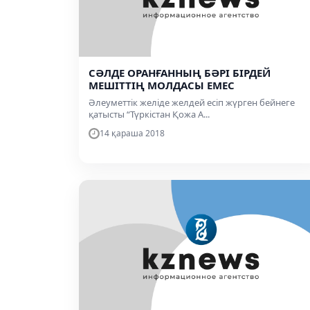
СƏЛДЕ ОРАНҒАННЫҢ БƏРІ БІРДЕЙ
МЕШІТТІҢ МОЛДАСЫ ЕМЕС
Əлеуметтік желіде желдей есіп жүрген бейнеге
қатысты “Түркістан Қожа А...
14 қараша 2018