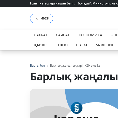
Өзіміздің өндіріс шикізат шынжырын үзе ала ма?
МӘЗІР
СҰХБАТ
САЯСАТ
ЭКОНОМИКА
ӘЛ
ҚАРЖЫ
ТЕХНО
БІЛІМ
МӘДЕНИЕТ
Басты бет
/
Барлық жаңалықтар| KZNews.kz
Барлық жаңалы