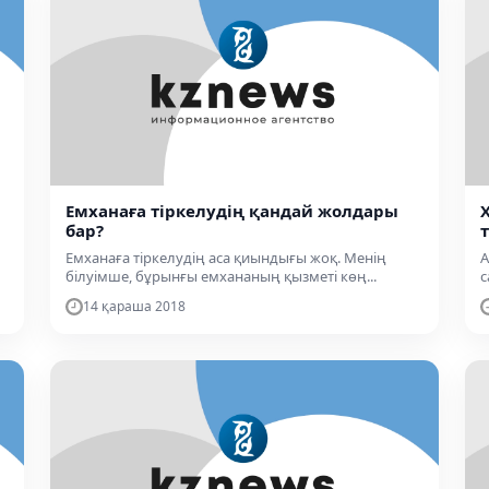
Емханаға тіркелудің қандай жолдары
бар?
Емханаға тіркелудің аса қиындығы жоқ. Менің
А
білуімше, бұрынғы емхананың қызметі көң...
с
14 қараша 2018