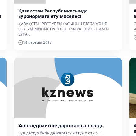
Қазақстан Республикасында
і
Еуронормаға өту мәселесі
ҚАЗАҚСТАН РЕСПУБЛИКАСЫНЫҢ БІЛІМ ЖӘНЕ
С
ҒЫЛЫМ МИНИСТРЛІГІЛ.Н.ГУМИЛЕВ АТЫНДАҒЫ
ч
ЕУРА...
14 қараша 2018
Ұстаз құрметіне дәрісхана ашылды
Бұл дәстүр бүгін де жалғасын тауып отыр. Е...