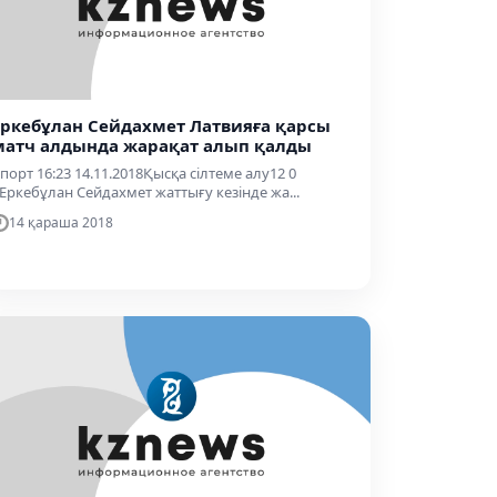
Еркебұлан Сейдахмет Латвияға қарсы
матч алдында жарақат алып қалды
порт 16:23 14.11.2018Қысқа сілтеме алу12 0
Еркебұлан Сейдахмет жаттығу кезінде жа...
14 қараша 2018