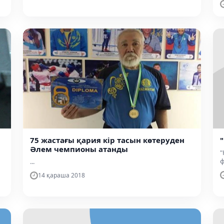
75 жастағы қария кір тасын көтеруден
Әлем чемпионы атанды
"
ф
...
14 қараша 2018