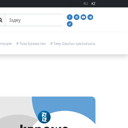
RU
KZ
йттан іздеу
итуция
# Таза Қазақстан
# Таяу Шығыс қақтығысы