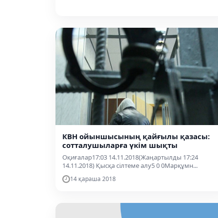
КВН ойыншысының қайғылы қазасы:
сотталушыларға үкім шықты
Оқиғалар17:03 14.11.2018(Жаңартылды 17:24
14.11.2018) Қысқа сілтеме алу5 0 0Марқұмн...
14 қараша 2018