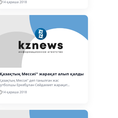
14 қараша 2018
"Қазақтың Мессиі" жарақат алып қалды
Қазақтың Мессиі" деп танылған жас
утболшы Еркебұлан Сейдахмет жарақат...
14 қараша 2018