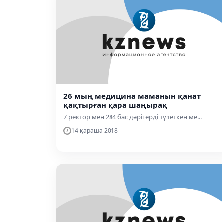
26 мың медицина маманын қанат
қақтырған қара шаңырақ
7 ректор мен 284 бас дәрігерді түлеткен ме...
14 қараша 2018