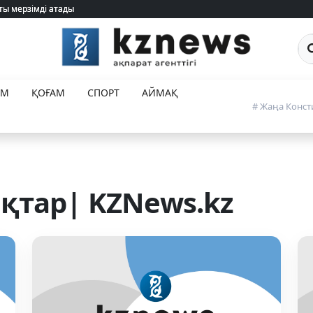
Са
ЕМ
ҚОҒАМ
СПОРТ
АЙМАҚ
# Жаңа Конст
қтар| KZNews.kz