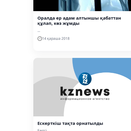
Оралда ер адам алтыншы қабаттан
құлап, көз жұмды
...
14 қараша 2018
Ескерткіш тақта орнатылды
Белгі...