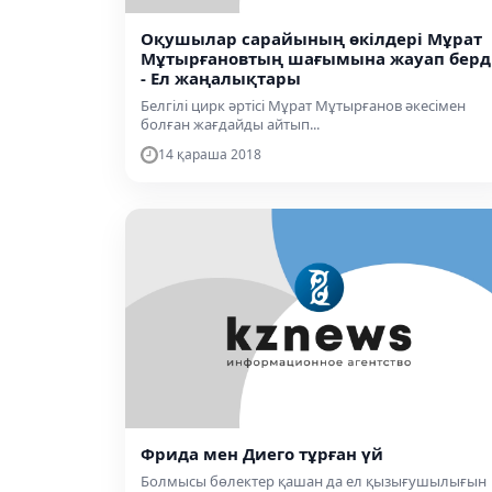
Оқушылар сарайының өкілдері Мұрат
Мұтырғановтың шағымына жауап берд
- Ел жаңалықтары
Белгілі цирк әртісі Мұрат Мұтырғанов әкесімен
болған жағдайды айтып...
14 қараша 2018
Фрида мен Диего тұрған үй
Болмысы бөлектер қашан да ел қызығушылығын