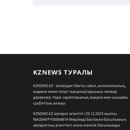
KZNEWS ТУРАЛЫ
KZNEWS.KZ - еліміздегі басты саяси, экономикалық,
мәдени және спорт жаңалықтарының сенімді
дереккөзі. Үздік сараптамалық мақала мен шынайы
сұқбаттың алаңы.
KZNEWS.KZ ақпарат агенттігі 29.12.2023 жылғы
№KZ64VPY00084819 Мерзімді баспасөз басылымын,
ақпараттық агенттікті және желілік басылымды