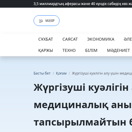
3,5 миллиардтың аферасы және 40 күндік сәбидің көз
3,5 миллиардтың аферасы және 40 күндік сәбидің көз
МӘЗІР
СҰХБАТ
САЯСАТ
ЭКОНОМИКА
ӘЛ
ҚАРЖЫ
ТЕХНО
БІЛІМ
МӘДЕНИЕТ
Басты бет
/
Қоғам
/
Жүргізуші куәлігін алу үшін ме
Жүргізуші куәлігін
медициналық аны
тапсырылмайтын 