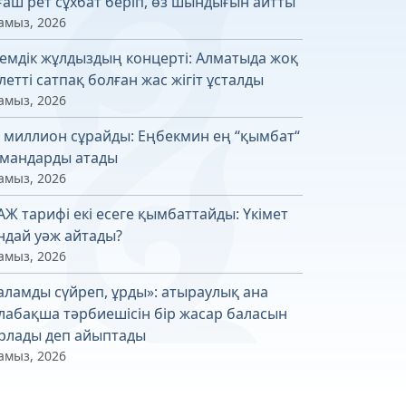
ғаш рет сұхбат беріп, өз шындығын айтты
амыз, 2026
емдік жұлдыздың концерті: Алматыда жоқ
летті сатпақ болған жас жігіт ұсталды
амыз, 2026
4 миллион сұрайды: Еңбекмин ең “қымбат“
мандарды атады
амыз, 2026
АЖ тарифі екі есеге қымбаттайды: Үкімет
ндай уәж айтады?
амыз, 2026
аламды сүйреп, ұрды»: атыраулық ана
лабақша тәрбиешісін бір жасар баласын
рлады деп айыптады
амыз, 2026