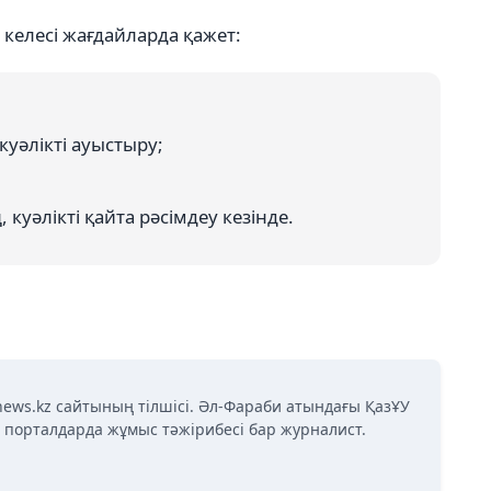
 келесі жағдайларда қажет:
уәлікті ауыстыру;
 куәлікті қайта рәсімдеу кезінде.
news.kz сайтының тілшісі. Әл-Фараби атындағы ҚазҰУ
қ порталдарда жұмыс тәжірибесі бар журналист.