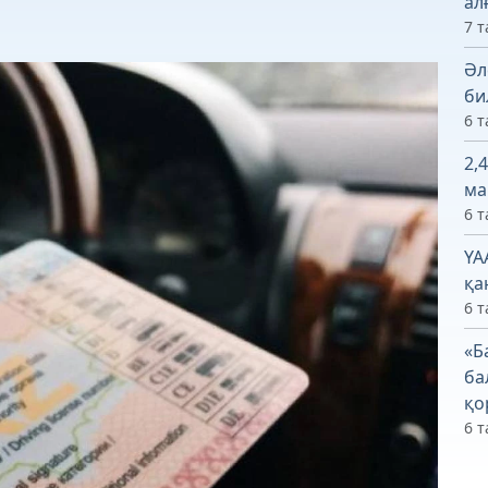
ал
7 т
Әл
би
6 т
2,
ма
6 т
ҮА
қа
6 т
«Б
ба
қо
6 т