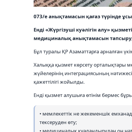
073/е анықтамасын қағаз түрінде ұс
Енді «Жүргізуші куәлігін алу» қызметі
медициналық анықтамасын тапсыруды
Бұл туралы ҚР Азаматтарға арналған үкі
Халыққа қызмет көрсету орталықтары ме
жүйелерінің интеграциясының нәтижесін
қажеттілігі жойылды.
Енді қызмет алушыға өтінім бермес бұры
• мемлекеттік не жекеменшік емхан
тексеруден өту;
• медициналық куәландырудан оң нәти