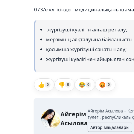
073/е үлгісіндегі медициналықанықтама
жүргізуші куәлігін алғаш рет алу;
мерзімнің аяқталуына байланысты к
қосымша жүргізуші санатын алу;
жүргізуші куәлігінен айырылған соң,
👍
👎
😂
😡
0
0
0
0
Айгерім Асылова – Kz
Айгерім
түлегі, республикалы
Асылова
Автор мақалалары