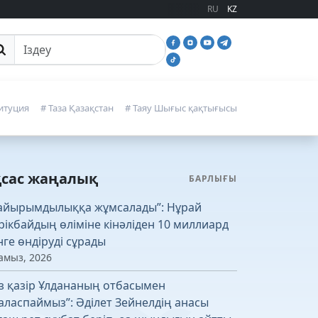
RU
KZ
йттан іздеу
итуция
# Таза Қазақстан
# Таяу Шығыс қақтығысы
қсас жаңалық
БАРЛЫҒЫ
айырымдылыққа жұмсалады”: Нұрай
рікбайдың өліміне кінәліден 10 миллиард
нге өндіруді сұрады
амыз, 2026
із қазір Ұлдананың отбасымен
аласпаймыз”: Әділет Зейнелдің анасы