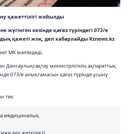
ыну қажеттілігі жойылды
не жүгінген кезінде қағаз түріндегі 073/е
ң қажеті жоқ, деп хабарлайды Kznews.kz
мет МК мәлімдеді.
н Денсаулықсақтау министрлігінің ақпараттық
де 073/е анықтамасын қағаз түрінде ұсыну
н тек:
ада медициналық
же алу жеткілікті.