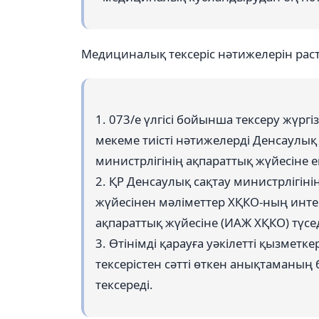
Медициналық тексеріс нәтижелерін раст
1. 073/е үлгісі бойынша тексеру жүрг
мекеме тиісті нәтижелерді Денсаулық
министрлігінің ақпараттық жүйесіне ен
2. ҚР Денсаулық сақтау министрлігіні
жүйесінен мәліметтер ХҚКО-ның инт
ақпараттық жүйесіне (ИАЖ ХҚКО) түсед
3. Өтінімді қарауға уәкілетті қызмет
тексерістен сәтті өткен анықтаманың
тексереді.