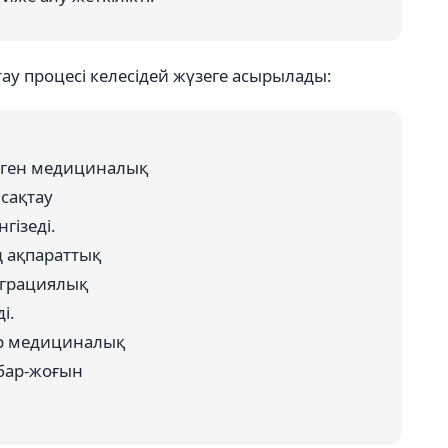
ау процесі келесідей жүзеге асырылады:
ізген медициналық
 сақтау
гізеді.
ң ақпараттық
еграциялық
і.
кер медициналық
 бар-жоғын