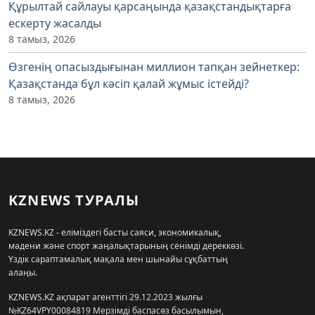
Құрылтай сайлауы қарсаңында қазақстандықтарға
ескерту жасалды
8 тамыз, 2026
Өзгенің опасыздығынан миллион тапқан зейнеткер:
Қазақстанда бұл кәсіп қалай жұмыс істейді?
8 тамыз, 2026
KZNEWS ТУРАЛЫ
KZNEWS.KZ - еліміздегі басты саяси, экономикалық,
мәдени және спорт жаңалықтарының сенімді дереккөзі.
Үздік сараптамалық мақала мен шынайы сұқбаттың
алаңы.
KZNEWS.KZ ақпарат агенттігі 29.12.2023 жылғы
№KZ64VPY00084819 Мерзімді баспасөз басылымын,