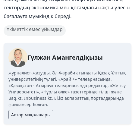
сектордың экономика мен қоғамдағы нақты үлесін
бағалауға мүмкіндік береді.
Үкіметтік емес ұйымдар
Гүлжан Амангелдіқызы
журналист-жазушы. Әл-Фараби атындағы Қазақ Ұлттық
университетінің түлегі. «Арай +» телеарнасында,
«Қазақстан - Атырау» телеарнасында редактор, «Жетісу
Университеті», «Нұрлы өлке» газеттерінде тілші және
Baq.kz, Inbusiness.kz, El.kz ақпараттық порталдарында
фрилансер болған.
Автор мақалалары