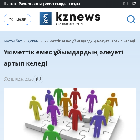
Шавкат Рахмоновтың әкесі өмірден озды
Шавкат Рахмоновтың әкесі өмірден озды
RU
KZ
МӘЗІР
Басты бет
/
Қоғам
/
Үкіметтік емес ұйымдардың әлеуеті артып келеді
Үкіметтік емес ұйымдардың әлеуеті
артып келеді
2 шілде, 2026