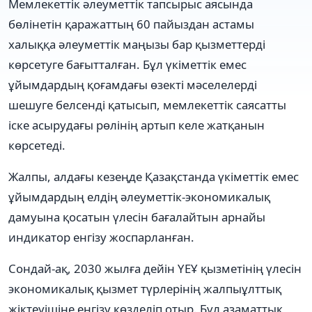
Мемлекеттік әлеуметтік тапсырыс аясында
бөлінетін қаражаттың 60 пайыздан астамы
халыққа әлеуметтік маңызы бар қызметтерді
көрсетуге бағытталған. Бұл үкіметтік емес
ұйымдардың қоғамдағы өзекті мәселелерді
шешуге белсенді қатысып, мемлекеттік саясатты
іске асырудағы рөлінің артып келе жатқанын
көрсетеді.
Жалпы, алдағы кезеңде Қазақстанда үкіметтік емес
ұйымдардың елдің әлеуметтік-экономикалық
дамуына қосатын үлесін бағалайтын арнайы
индикатор енгізу жоспарланған.
Сондай-ақ, 2030 жылға дейін ҮЕҰ қызметінің үлесін
экономикалық қызмет түрлерінің жалпыұлттық
жіктеуішіне енгізу көзделіп отыр. Бұл азаматтық