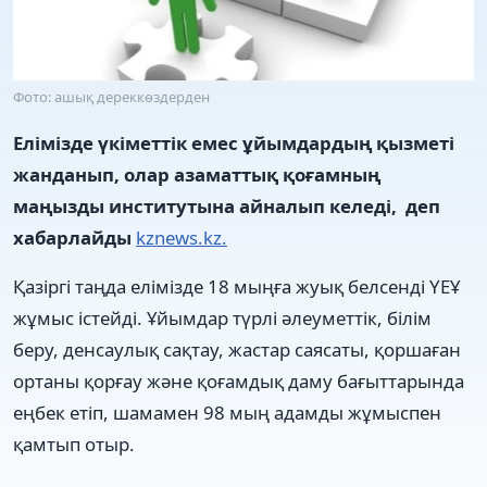
Фото: ашық дереккөздерден
Елімізде үкіметтік емес ұйымдардың қызметі
жанданып, олар азаматтық қоғамның
маңызды институтына айналып келеді,
деп
хабарлайды
kznews.kz.
Қазіргі таңда елімізде 18 мыңға жуық белсенді ҮЕҰ
жұмыс істейді. Ұйымдар түрлі әлеуметтік, білім
беру, денсаулық сақтау, жастар саясаты, қоршаған
ортаны қорғау және қоғамдық даму бағыттарында
еңбек етіп, шамамен 98 мың адамды жұмыспен
қамтып отыр.