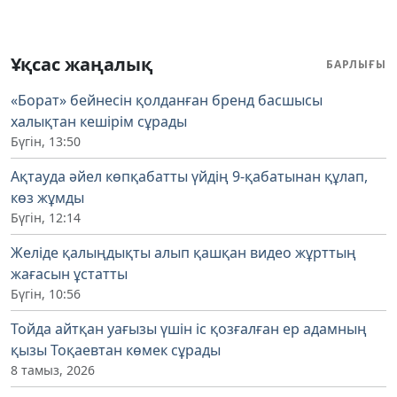
Ұқсас жаңалық
БАРЛЫҒЫ
«Борат» бейнесін қолданған бренд басшысы
халықтан кешірім сұрады
Бүгін, 13:50
Ақтауда әйел көпқабатты үйдің 9-қабатынан құлап,
көз жұмды
Бүгін, 12:14
Желіде қалыңдықты алып қашқан видео жұрттың
жағасын ұстатты
Бүгін, 10:56
Тойда айтқан уағызы үшін іс қозғалған ер адамның
қызы Тоқаевтан көмек сұрады
8 тамыз, 2026