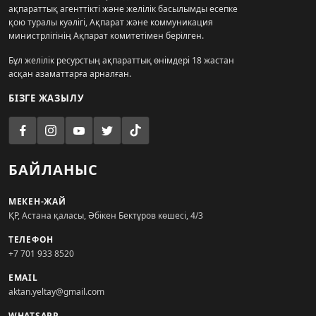
ақпараттық агенттікті және желілік басылымды есепке
қою туралы куәлігі, Ақпарат және коммуникация
министрлігінің Ақпарат комитетімен берілген.
Бұл желілік ресурстың ақпараттық өнімдері 18 жастан
асқан азаматтарға арналған.
БІЗГЕ ЖАЗЫЛУ
БАЙЛАНЫС
МЕКЕН-ЖАЙ
ҚР, Астана қаласы, Әбікен Бектұров көшесі, 4/3
ТЕЛЕФОН
+7 701 933 8520
EMAIL
aktan.yeltay@gmail.com
WHATSAPP