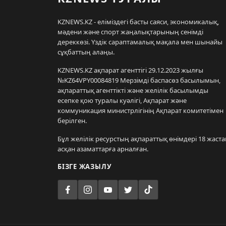
KZNEWS.KZ - еліміздегі басты саяси, экономикалық,
мәдени және спорт жаңалықтарының сенімді
дереккөзі. Үздік сараптамалық мақала мен шынайы
сұқбаттың алаңы.
KZNEWS.KZ ақпарат агенттігі 29.12.2023 жылғы
№KZ64VPY00084819 Мерзімді баспасөз басылымын,
ақпараттық агенттікті және желілік басылымды
есепке қою туралы куәлігі, Ақпарат және
коммуникация министрлігінің Ақпарат комитетімен
берілген.
Бұл желілік ресурстың ақпараттық өнімдері 18 жаста
асқан азаматтарға арналған.
БІЗГЕ ЖАЗЫЛУ