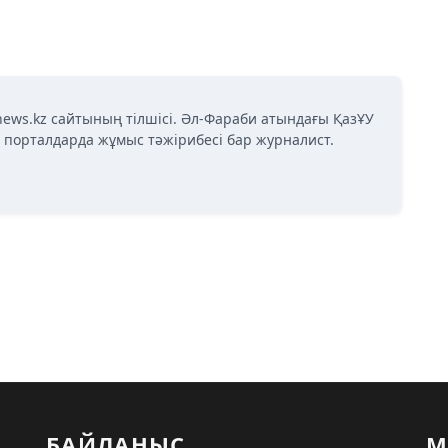
news.kz сайтының тілшісі. Әл-Фараби атындағы ҚазҰУ
қ порталдарда жұмыс тәжірибесі бар журналист.
БАЙЛАНЫС
М