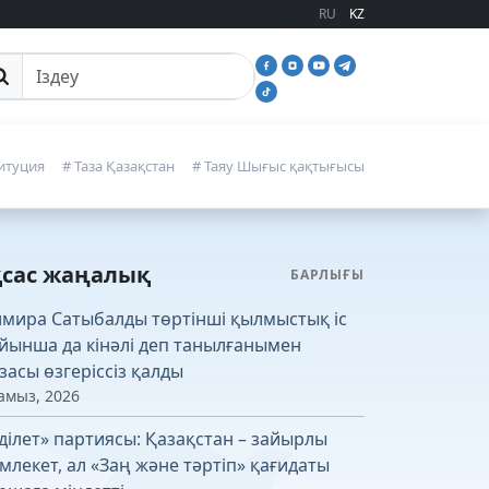
RU
KZ
йттан іздеу
итуция
# Таза Қазақстан
# Таяу Шығыс қақтығысы
қсас жаңалық
БАРЛЫҒЫ
лмира Сатыбалды төртінші қылмыстық іс
йынша да кінәлі деп танылғанымен
засы өзгеріссіз қалды
амыз, 2026
ділет» партиясы: Қазақстан – зайырлы
млекет, ал «Заң және тәртіп» қағидаты