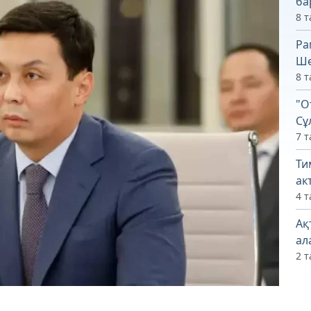
ба
8 т
Ра
Ше
8 т
"О
Сұ
7 т
Ти
ак
4 т
Ақ
ал
2 т