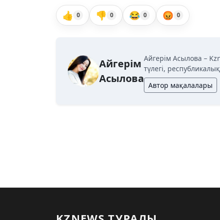
👍
👎
😂
😡
0
0
0
0
Айгерім Асылова – Kz
Айгерім
түлегі, республикалы
Асылова
Автор мақалалары
KZNEWS ТУРАЛЫ