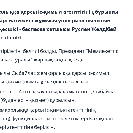
ыққа қарсы іс-қимыл агенттігінің бұрынғы
і әрі нәтижелі жұмысы үшін ризашылығын
еңесшісі - баспасөз хатшысы Руслан Желдібай
 тілшісі.
ірілетіні белгілі болды. Президент "Мемлекеттік
ралар туралы" жарлыққа қол қойды:
арқылы Сыбайлас жемқорлыққа қарсы іс-қимыл
рсы қызмет) қайта ұйымдастырылсын.
твосы – Ұлттық қауіпсіздік комитетінің Сыбайлас
(бұдан әрі – қызмет) құрылсын.
қорлыққа қарсы іс-қимыл агенттігінің
ің) функциялары мен өкілеттіктері Қазақстан
і агенттігіне берілсін.