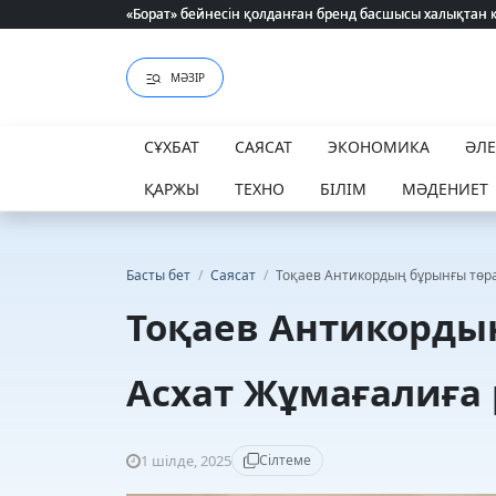
«Борат» бейнесін қолданған бренд басшысы халықтан 
«Борат» бейнесін қолданған бренд басшысы халықтан 
МӘЗІР
СҰХБАТ
САЯСАТ
ЭКОНОМИКА
ӘЛ
ҚАРЖЫ
ТЕХНО
БІЛІМ
МӘДЕНИЕТ
Басты бет
/
Саясат
/
Тоқаев Антикордың бұрынғы төра
Тоқаев Антикорды
Асхат Жұмағалиға
1 шілде, 2025
Сілтеме