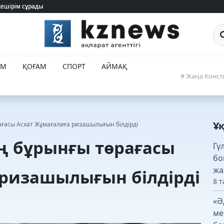
кешірім сұрады
кешірім сұрады
Са
ЕМ
ҚОҒАМ
СПОРТ
АЙМАҚ
# Жаңа Конст
Ұ
ғасы Асхат Жұмағалиға ризашылығын білдірді
ң бұрынғы төрағасы
Гү
бо
жа
 ризашылығын білдірді
8 т
«Ә
ме