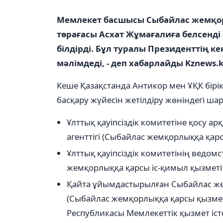
Мемлекет басшысы Сыбайлас жемқорл
төрағасы Асхат Жұмағалиға белсенд
білдірді. Бұл туралы Президенттің к
мәлімдеді, - деп хабарлайды Kznews.kz
Кеше Қазақстанда Антикор мен ҰҚК бірікт
басқару жүйесін жетілдіру жөніндегі ша
Ұлттық қауіпсіздік комитетіне қосу 
агенттігі (Сыбайлас жемқорлыққа қа
Ұлттық қауіпсіздік комитетінің ведомс
жемқорлыққа қарсы іс-қимыл қызметі 
Қайта ұйымдастырылған Сыбайлас жем
(Сыбайлас жемқорлыққа қарсы қызметт
Республикасы Мемлекеттік қызмет істер