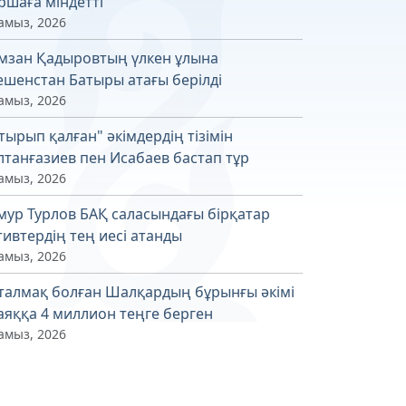
ршаға міндетті
амыз, 2026
мзан Қадыровтың үлкен ұлына
шенстан Батыры атағы берілді
амыз, 2026
тырып қалған" әкімдердің тізімін
лтанғазиев пен Исабаев бастап тұр
амыз, 2026
мур Турлов БАҚ саласындағы бірқатар
тивтердің тең иесі атанды
амыз, 2026
талмақ болған Шалқардың бұрынғы әкімі
аяққа 4 миллион теңге берген
амыз, 2026