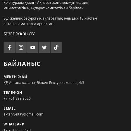
қою туралы куәлігі, Ақпарат және коммуникация
министрлігінің Ақпарат комитетімен берілген.
Бұл желілік ресурстың ақпараттық өнімдері 18 жастан
асқан азаматтарға арналған.
БІЗГЕ ЖАЗЫЛУ
БАЙЛАНЫС
МЕКЕН-ЖАЙ
ҚР, Астана қаласы, Әбікен Бектұров көшесі, 4/3
ТЕЛЕФОН
+7 701 933 8520
EMAIL
aktan.yeltay@gmail.com
WHATSAPP
+7 701 933 8520