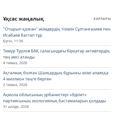
Ұқсас жаңалық
БАРЛЫҒЫ
"Отырып қалған" әкімдердің тізімін Сұлтанғазиев пен
Исабаев бастап тұр
Бүгін, 11:56
Тимур Турлов БАҚ саласындағы бірқатар активтердің
тең иесі атанды
4 тамыз, 2026
Ақталмақ болған Шалқардың бұрынғы әкімі алаяққа
4 миллион теңге берген
2 тамыз, 2026
Ақмола облысының урбанистері «Әділет»
партиясының экологиялық бастамаларын қолдады
31 шілде, 2026