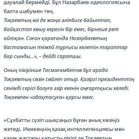
дауалай бермейді. Бұл Назарбаев идеологиясына
балта шабумен тең.
Тоқаевтың өзі де жаңа әліпбиге байыптап,
байқастап көшу керегін бір емес, бірнеше рет
айтқан. Соған қарағанда Назарбаевтың
бастамасын тежей тұрғысы келетін тараптар
бар сынды…», – дейді сарапшы.
Оның пікірінше Тасмағамбетов бұл арада
Тоқаевтың сөзін сөйлеп отыр. Қазіргі президенттің
сенімді серігі болуға әзір екенін аңғартқысы келеді.
Тоқаевпен «одақтасуға» қарсы емес.
«Сұхбатты сүзіп шықсаңыз бұған анық көзіңіз
жетеді. Имекеңнің қазақ интеллигенциясы мен
қазақ жастары қатысты пікірі де Тоқаевтың