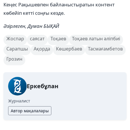
Кеңес Рақышевпен байланыстыратын контент
көбейіп кетті соңғы кезде.
Әзірлеген, Думан БЫҚАЙ
Жоспар
саясат
Тоқаев
Тоқаев латын әліпбиі
Сарапшы
Ақорда
Көшербаев
Тасмағамбетов
Грозин
Еркебұлан
Журналист
Автор мақалалары