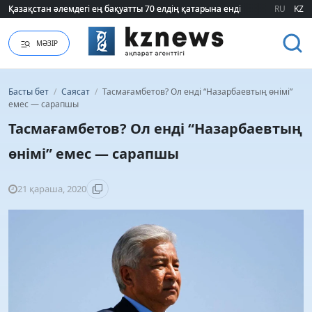
Қазақстан әлемдегі ең бақуатты 70 елдің қатарына енді
Қазақстан әлемдегі ең бақуатты 70 елдің қатарына енді
RU
KZ
МӘЗІР
Басты бет
/
Саясат
/
Тасмағамбетов? Ол енді “Назарбаевтың өнімі”
емес — сарапшы
Тасмағамбетов? Ол енді “Назарбаевтың
өнімі” емес — сарапшы
21 қараша, 2020