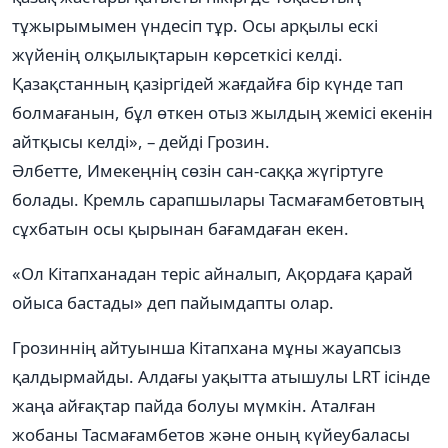
тұжырымымен үндесіп тұр. Осы арқылы ескі
жүйенің олқылықтарын көрсеткісі келді.
Қазақстанның қазіргідей жағдайға бір күнде тап
болмағанын, бұл өткен отыз жылдың жемісі екенін
айтқысы келді», – дейді Грозин.
Әлбетте, Имекеңнің сөзін сан-саққа жүгіртуге
болады. Кремль сарапшылары Тасмағамбетовтың
сұхбатын осы қырынан бағамдаған екен.
«Ол Кітапханадан теріс айналып, Ақордаға қарай
ойыса бастады» деп пайымдапты олар.
Грозиннің айтуынша Кітапхана мұны жауапсыз
қалдырмайды. Алдағы уақытта атышулы LRT ісінде
жаңа айғақтар пайда болуы мүмкін. Аталған
жобаны Тасмағамбетов және оның күйеубаласы