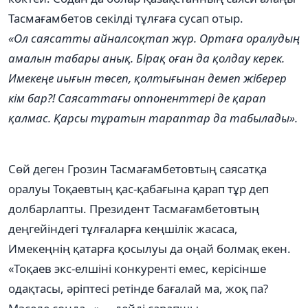
Тасмағамбетов секілді тұлғаға сусап отыр.
«Ол саясатты айналсоқтап жүр. Ортаға оралудың
амалын табары анық. Бірақ оған да қолдау керек.
Имекеңе иығын төсеп, қолтығынан демеп жіберер
кім бар?! Саясаттағы оппоненттері де қарап
қалмас. Қарсы тұратын тараптар да табылады».
Сөй деген Грозин Тасмағамбетовтың саясатқа
оралуы Тоқаевтың қас-қабағына қарап тұр деп
долбарлапты. Президент Тасмағамбетовтың
деңгейіндегі тұлғаларға кеңшілік жасаса,
Имекеңнің қатарға қосылуы да оңай болмақ екен.
«Тоқаев экс-елшіні конкуренті емес, керісінше
одақтасы, әріптесі ретінде бағалай ма, жоқ па?