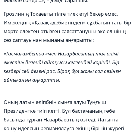
Мәселе сонда…», – дейді сарапшы.
Грозиннің Тоқаевты тілге тиек етуі бекер емес.
Имекеңнің «Қазақ әдебиетіндегі» сұхбатын тағы бір
мәрте електен өткізген саясаттанушы экс-елшінің
cөз саптауынан мынаны аңғарыпты:
«Тасмағамбетов «мен Назарбаевтың төл өнімі
емеспін» дегенді айтқысы келгендей көрінді. Бір
кездері сөй дегені рас. Бірақ бұл жолы сол сөзінен
айнығанын аңғартты.
Оның латын әліпбиін сынға алуы Тұңғыш
Президентке тиіп кетті. Бұл бастаманың төбе
басында тұрған Назарбаевтың өзі еді. Латынға
көшу идеясын ревизиялауға екінің бірінің жүрегі