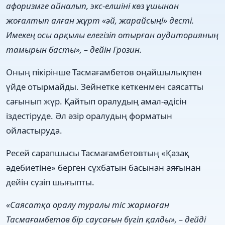
афоризмге айналып, экс-елшіні көз ұшынан
жоғалтып алған жұрт «әй, жарайсың!» десті.
Имекең осы арқылы елегізіп отырған аудиторияның
тамырын басты», – дейін Грозин.
Оның пікірінше Тасмағамбетов оңайшылықпен
үйде отырмайды. Зейнетке кеткенмен саясатты
сағынып жүр. Қайтып оралудың амал-әдісін
іздестіруде. Әл әзір оралудың форматын
ойластыруда.
Ресей сарапшысы Тасмағамбетовтың «Қазақ
әдебиетіне» берген сұхбатын басынан аяғынан
дейін сүзіп шығыпты.
«Саясатқа оралу туралы тіс жармаған
Тасмағамбетов бір саусағын бүгіп қалды», – дейді