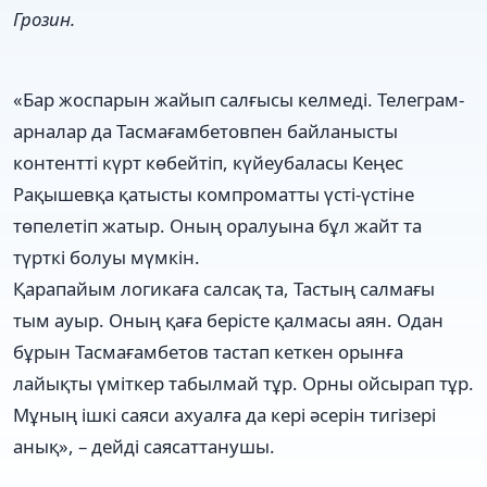
Грозин.
«Бар жоспарын жайып салғысы келмеді. Телеграм-
арналар да Тасмағамбетовпен байланысты
контентті күрт көбейтіп, күйеубаласы Кеңес
Рақышевқа қатысты компроматты үсті-үстіне
төпелетіп жатыр. Оның оралуына бұл жайт та
түрткі болуы мүмкін.
Қарапайым логикаға салсақ та, Тастың салмағы
тым ауыр. Оның қаға берісте қалмасы аян. Одан
бұрын Тасмағамбетов тастап кеткен орынға
лайықты үміткер табылмай тұр. Орны ойсырап тұр.
Мұның ішкі саяси ахуалға да кері әсерін тигізері
анық», – дейді саясаттанушы.