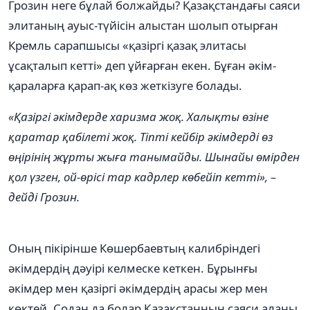
Грозин неге бұлай болжайды? Қазақстандағы саяси
элитаның ауыс-түйісін алыстан шолып отырған
Кремль сарапшысы «қазіргі қазақ элитасы
ұсақталып кетті» деп ұйғарған екен. Бұған әкім-
қараларға қарап-ақ көз жеткізуге болады.
«Қазіргі әкімдерде харизма жоқ. Халықты өзіне
қаратар қабілеті жоқ. Тіпті кейбір әкімдерді өз
өңірінің жұрты жыға танымайды. Шынайы өмірден
қол үзген, ой-өрісі тар кадрлер көбейіп кетті», –
дейді Грозин.
Оның пікірінше Көшербаевтың калибріндегі
әкімдердің дәуірі келмеске кеткен. Бұрынғы
әкімдер мен қазіргі әкімдердің арасы жер мен
көктей. Содан да болар Қазақстанның саяси алаңы