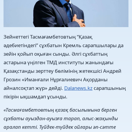
Зейнеттегі Тасмағамбетовтың “Қазақ
әдебиетіндегі” сұхбатын Кремль сарапшылары да
зейін қойып оқыған сынды. Әлгі сұхбаттың
астарына үңілген ТМД институты жанындағы
Қазақстанды зерттеу бөлімінің жетекшісі Андрей
Грозин «Иманғали Нұрғалиевич Ақорданы
айналсоқтап жүр» дейді.
Dalanews.kz
сарапшының
пікірін ықшамдап ұсынды.
«Тасмағамбетовтың қазақ басылымына берген
сұхбаты ауыздан-ауызға тарап, алыс-жақынды
аралап кетті. Түйдек-түйдек ойлары әп-сәтте