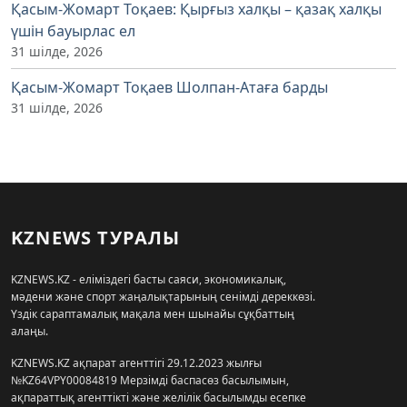
Қасым-Жомарт Тоқаев: Қырғыз халқы – қазақ халқы
үшін бауырлас ел
31 шілде, 2026
Қасым-Жомарт Тоқаев Шолпан-Атаға барды
31 шілде, 2026
KZNEWS ТУРАЛЫ
KZNEWS.KZ - еліміздегі басты саяси, экономикалық,
мәдени және спорт жаңалықтарының сенімді дереккөзі.
Үздік сараптамалық мақала мен шынайы сұқбаттың
алаңы.
KZNEWS.KZ ақпарат агенттігі 29.12.2023 жылғы
№KZ64VPY00084819 Мерзімді баспасөз басылымын,
ақпараттық агенттікті және желілік басылымды есепке