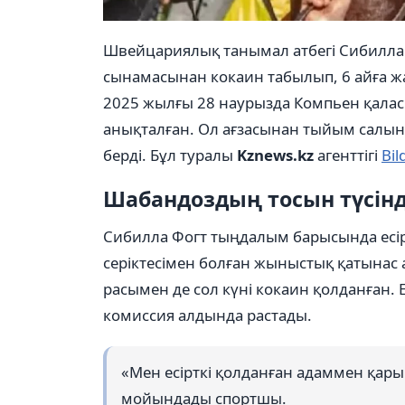
Швейцариялық танымал атбегі Сибилла
сынамасынан кокаин табылып, 6 айға жа
2025 жылғы 28 наурызда Компьен қала
анықталған. Ол ағзасынан тыйым салынғ
берді. Бұл туралы
Kznews.kz
агенттігі
Bil
Шабандоздың тосын түсінд
Сибилла Фогт тыңдалым барысында есірт
серіктесімен болған жыныстық қатынас 
расымен де сол күні кокаин қолданған. Е
комиссия алдында растады.
«Мен есірткі қолданған адаммен қары
мойындады спортшы.