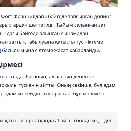
 Фогт Франциядағы бәйгеде тапсырған допинг
рыстардан шеттетілді. Тыйым салынған зат
сындағы бәйгеде алынған сынамадан
ан заттың табылуына қатысты түсініктеме
d
басылымына сілтеме жасап хабарлайды.
ірмесі
кі қолданбағанын, ал заттың денесіне
арқылы түскенін айтты. Оның сөзінше, бұл адам
р адам жокейдің сөзін растап, бұл мәліметті
м-қатынас орнатқанда абайсыз болдым», – деп