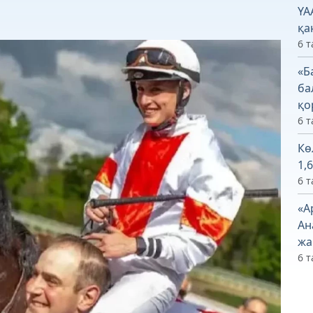
ҮА
қа
6 т
«Б
ба
қо
6 т
Кө
1,
6 т
«А
Ан
жа
6 т