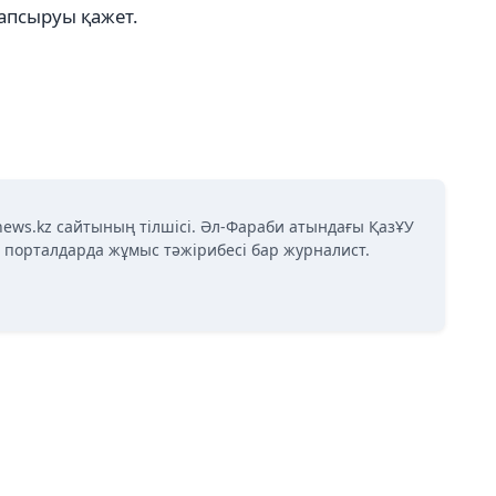
апсыруы қажет.
news.kz сайтының тілшісі. Әл-Фараби атындағы ҚазҰУ
қ порталдарда жұмыс тәжірибесі бар журналист.