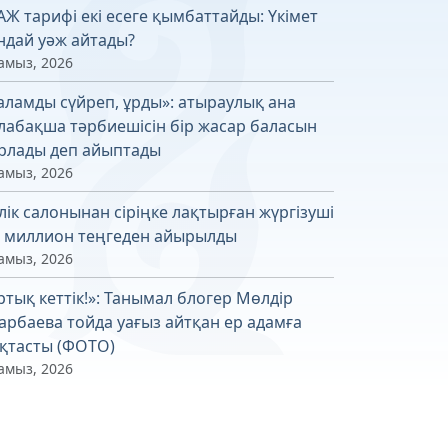
АЖ тарифі екі есеге қымбаттайды: Үкімет
ндай уәж айтады?
амыз, 2026
аламды сүйреп, ұрды»: атыраулық ана
лабақша тәрбиешісін бір жасар баласын
рлады деп айыптады
амыз, 2026
лік салонынан сіріңке лақтырған жүргізуші
6 миллион теңгеден айырылды
амыз, 2026
ртық кеттік!»: Танымал блогер Мөлдір
арбаева тойда уағыз айтқан ер адамға
қтасты (ФОТО)
амыз, 2026