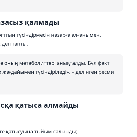
азасыз қалмады
ттың түсіндірмесін назарға алғанымен,
деп тапты.
 оның метаболиттері анықталды. Бұл факт
ағдайымен түсіндіріледі», – делінген ресми
ысқа қатыса алмайды
рге қатысуына тыйым салынды;