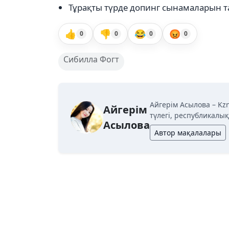
Тұрақты түрде допинг сынамаларын т
👍
👎
😂
😡
0
0
0
0
Сибилла Фогт
Айгерім Асылова – Kz
Айгерім
түлегі, республикалы
Асылова
Автор мақалалары