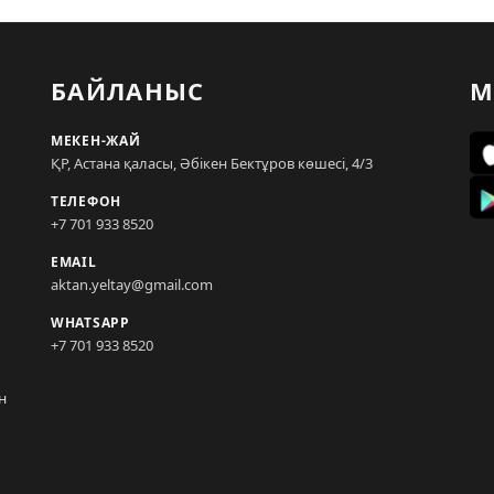
БАЙЛАНЫС
М
МЕКЕН-ЖАЙ
ҚР, Астана қаласы, Әбікен Бектұров көшесі, 4/3
ТЕЛЕФОН
+7 701 933 8520
EMAIL
aktan.yeltay@gmail.com
WHATSAPP
+7 701 933 8520
н