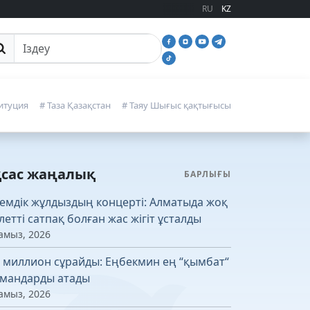
RU
KZ
йттан іздеу
итуция
# Таза Қазақстан
# Таяу Шығыс қақтығысы
қсас жаңалық
БАРЛЫҒЫ
емдік жұлдыздың концерті: Алматыда жоқ
летті сатпақ болған жас жігіт ұсталды
амыз, 2026
4 миллион сұрайды: Еңбекмин ең “қымбат“
мандарды атады
амыз, 2026