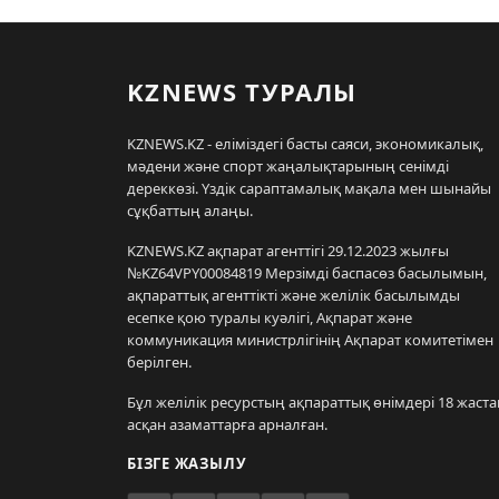
KZNEWS ТУРАЛЫ
KZNEWS.KZ - еліміздегі басты саяси, экономикалық,
мәдени және спорт жаңалықтарының сенімді
дереккөзі. Үздік сараптамалық мақала мен шынайы
сұқбаттың алаңы.
KZNEWS.KZ ақпарат агенттігі 29.12.2023 жылғы
№KZ64VPY00084819 Мерзімді баспасөз басылымын,
ақпараттық агенттікті және желілік басылымды
есепке қою туралы куәлігі, Ақпарат және
коммуникация министрлігінің Ақпарат комитетімен
берілген.
Бұл желілік ресурстың ақпараттық өнімдері 18 жаста
асқан азаматтарға арналған.
БІЗГЕ ЖАЗЫЛУ