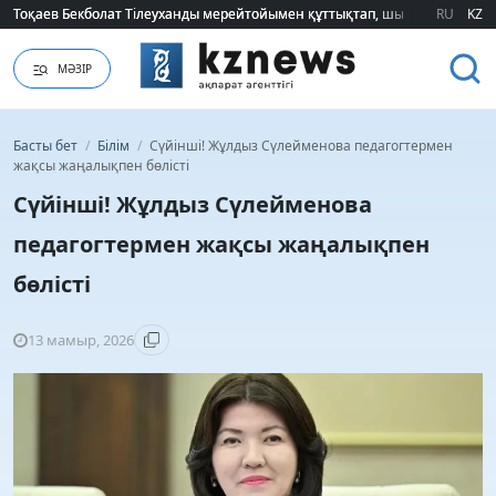
Тоқаев Бекболат Тілеуханды мерейтойымен құттықтап, шығармашылық т
Тоқаев Бекболат Тілеуханды мерейтойымен құттықтап, шығармашылық т
RU
KZ
МӘЗІР
Басты бет
/
Білім
/
Сүйінші! Жұлдыз Сүлейменова педагогтермен
жақсы жаңалықпен бөлісті
Сүйінші! Жұлдыз Сүлейменова
педагогтермен жақсы жаңалықпен
бөлісті
13 мамыр, 2026