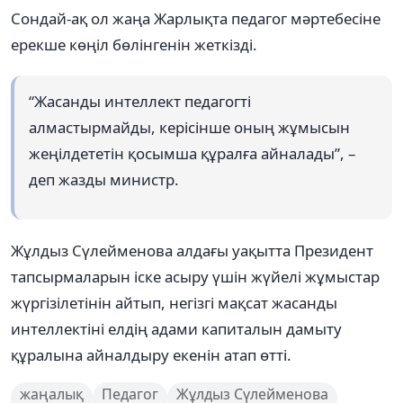
Сондай-ақ ол жаңа Жарлықта педагог мәртебесіне
ерекше көңіл бөлінгенін жеткізді.
“Жасанды интеллект педагогті
алмастырмайды, керісінше оның жұмысын
жеңілдететін қосымша құралға айналады”, –
деп жазды министр.
Жұлдыз Сүлейменова алдағы уақытта Президент
тапсырмаларын іске асыру үшін жүйелі жұмыстар
жүргізілетінін айтып, негізгі мақсат жасанды
интеллектіні елдің адами капиталын дамыту
құралына айналдыру екенін атап өтті.
жаңалық
Педагог
Жұлдыз Сүлейменова