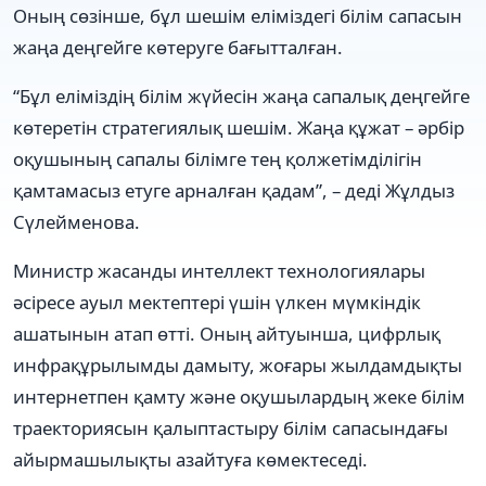
Оның сөзінше, бұл шешім еліміздегі білім сапасын
жаңа деңгейге көтеруге бағытталған.
“Бұл еліміздің білім жүйесін жаңа сапалық деңгейге
көтеретін стратегиялық шешім. Жаңа құжат – әрбір
оқушының сапалы білімге тең қолжетімділігін
қамтамасыз етуге арналған қадам”, – деді Жұлдыз
Сүлейменова.
Министр жасанды интеллект технологиялары
әсіресе ауыл мектептері үшін үлкен мүмкіндік
ашатынын атап өтті. Оның айтуынша, цифрлық
инфрақұрылымды дамыту, жоғары жылдамдықты
интернетпен қамту және оқушылардың жеке білім
траекториясын қалыптастыру білім сапасындағы
айырмашылықты азайтуға көмектеседі.