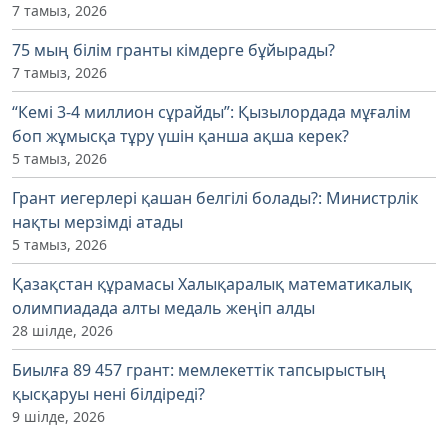
7 тамыз, 2026
75 мың білім гранты кімдерге бұйырады?
7 тамыз, 2026
“Кемі 3-4 миллион сұрайды”: Қызылордада мұғалім
боп жұмысқа тұру үшін қанша ақша керек?
5 тамыз, 2026
Грант иегерлері қашан белгілі болады?: Министрлік
нақты мерзімді атады
5 тамыз, 2026
Қазақстан құрамасы Халықаралық математикалық
олимпиадада алты медаль жеңіп алды
28 шілде, 2026
Биылға 89 457 грант: мемлекеттік тапсырыстың
қысқаруы нені білдіреді?
9 шілде, 2026