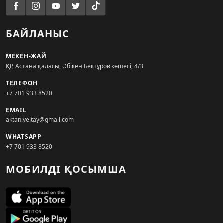
БАЙЛАНЫС
МЕКЕН-ЖАЙ
ҚР, Астана қаласы, Әбікен Бектұров көшесі, 4/3
ТЕЛЕФОН
+7 701 933 8520
EMAIL
aktan.yeltay@gmail.com
WHATSAPP
+7 701 933 8520
МОБИЛДІ ҚОСЫМША