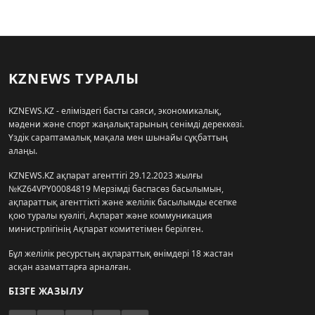
KZNEWS ТУРАЛЫ
KZNEWS.KZ - еліміздегі басты саяси, экономикалық,
мәдени және спорт жаңалықтарының сенімді дереккөзі.
Үздік сараптамалық мақала мен шынайы сұқбаттың
алаңы.
KZNEWS.KZ ақпарат агенттігі 29.12.2023 жылғы
№KZ64VPY00084819 Мерзімді баспасөз басылымын,
ақпараттық агенттікті және желілік басылымды есепке
қою туралы куәлігі, Ақпарат және коммуникация
министрлігінің Ақпарат комитетімен берілген.
Бұл желілік ресурстың ақпараттық өнімдері 18 жастан
асқан азаматтарға арналған.
БІЗГЕ ЖАЗЫЛУ