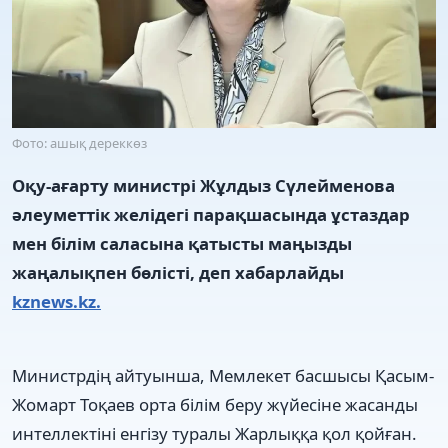
Фото: ашық дереккөз
Оқу-ағарту министрі Жұлдыз Сүлейменова
әлеуметтік желідегі парақшасында ұстаздар
мен білім саласына қатысты маңызды
жаңалықпен бөлісті, деп хабарлайды
kznews.kz.
Министрдің айтуынша, Мемлекет басшысы Қасым-
Жомарт Тоқаев орта білім беру жүйесіне жасанды
интеллектіні енгізу туралы Жарлыққа қол қойған.