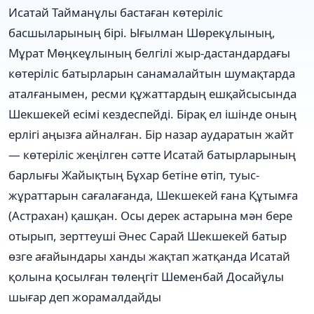
Исатай Тайманұлы бастаған көтеріліс
басшыларының бірі. Ығылман Шөрекұлының,
Мұрат Мөңкеұлының белгілі жыр-дастандардағы
көтеріліс батырларын санамалайтын шумақтарда
аталғанымен, ресми құжаттардың ешқайсысында
Шекшекей есімі кездеспейді. Бірақ ел ішінде оның
ерлігі аңызға айналған. Бір назар аударатын жайт
— көтеріліс жеңілген сәтте Исатай батырларының
барлығы Жайықтың Бұхар бетіне өтіп, туыс-
жұраттарын сағалағанда, Шекшекей ғана Құтымға
(Астрахан) қашқан. Осы дерек астарына мән бере
отырып, зерттеуші Әнес Сарай Шекшекей батыр
өзге ағайындары ханды жақтап жатқанда Исатай
қолына қосылған төлеңгіт Шеменбай Досайұлы
шығар деп жорамалдайды