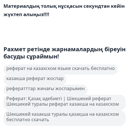
Материалдың толық нұсқасын секундтан кейін
жүктеп алыңыз!!!!
Рахмет ретінде жарнамалардың біреуін
басуды сұраймын!
реферат на казахском языке скачать бесплатно
казакша реферат жоспар
рефератттар жинағы жоспарымен
Реферат: Қазақ әдебиеті | Шекшекей реферат
Шекшекей туралы реферат казакша на казахском
Шекшекей казакша туралы қазақша на казахском
бесплатно скачать