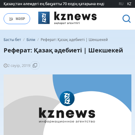
Қазақстан әлемдегі ең бақуатты 70 елдің қатарына енді
Қазақстан әлемдегі ең бақуатты 70 елдің қатарына енді
RU
KZ
МӘЗІР
Басты бет
/
Білім
/
Реферат: Қазақ әдебиеті | Шекшекей
Реферат: Қазақ әдебиеті | Шекшекей
2 сәуір, 2019