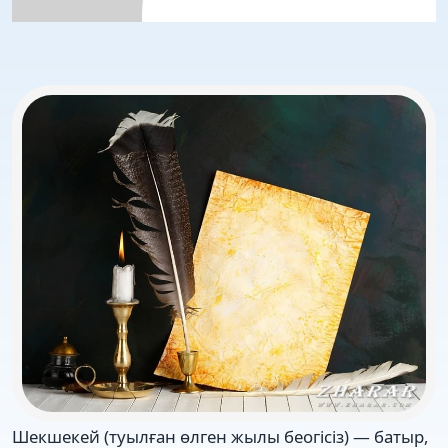
Шекшекей (туылған өлген жылы беогісіз) — батыр,