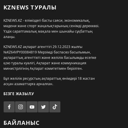
KZNEWS ТУРАЛЫ
KZNEWS.KZ - еліміздегі басты саяси, экономикалық,
мәдени және спорт жаңалықтарының сенімді дереккөзі.
Үздік сараптамалық мақала мен шынайы сұқбаттың
алаңы.
KZNEWS.KZ ақпарат агенттігі 29.12.2023 жылғы
№KZ64VPY00084819 Мерзімді баспасөз басылымын,
ақпараттық агенттікті және желілік басылымды есепке
қою туралы куәлігі, Ақпарат және коммуникация
министрлігінің Ақпарат комитетімен берілген.
Бұл желілік ресурстың ақпараттық өнімдері 18 жастан
асқан азаматтарға арналған.
БІЗГЕ ЖАЗЫЛУ
БАЙЛАНЫС