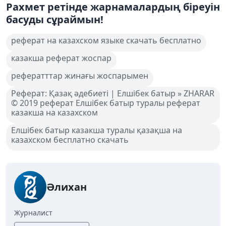
Рахмет ретінде жарнамалардың біреуін
басуды сұраймын!
реферат на казахском языке скачать бесплатно
казакша реферат жоспар
рефератттар жинағы жоспарымен
Реферат: Қазақ әдебиеті | Елшібек батыр » ZHARAR
© 2019 реферат Елшібек батыр туралы реферат
казакша на казахском
Елшібек батыр казакша туралы қазақша на
казахском бесплатно скачать
Әлихан
Журналист