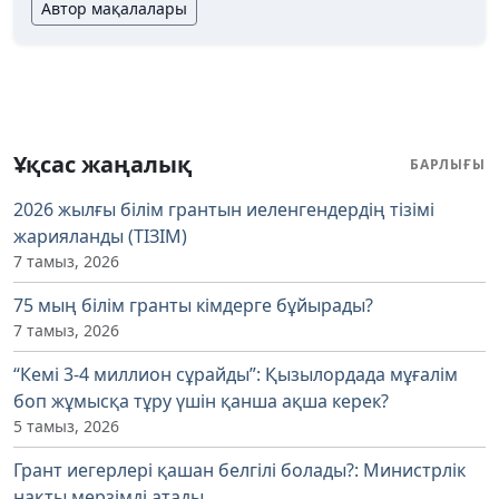
Автор мақалалары
Ұқсас жаңалық
БАРЛЫҒЫ
2026 жылғы білім грантын иеленгендердің тізімі
жарияланды (ТІЗІМ)
7 тамыз, 2026
75 мың білім гранты кімдерге бұйырады?
7 тамыз, 2026
“Кемі 3-4 миллион сұрайды”: Қызылордада мұғалім
боп жұмысқа тұру үшін қанша ақша керек?
5 тамыз, 2026
Грант иегерлері қашан белгілі болады?: Министрлік
нақты мерзімді атады