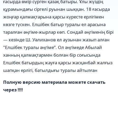
ғасырда өмір сүрген қазақ батыры. Ұлы жүздің
құрамындағы сіргелі руынан шыққан. 18 ғасырда
жоңғар қалмақтарына қарсы күресте ерлігімен
көзге түскен. Елшібек батыр туралы ел арасына
таралған әңгіме-жырлар көп. Сондай әңгіменің бірі
— кезінде Ш. Уәлиханов ел аузынан жазып алған
"Елшібек туралы әңгіме”. Ол әңгімеде Абылай
ханның қалмақтармен болған бір соғысында
Елшібек батырдың жауға қарсы жасқанбай жалғыз
шапқан ерлігі, батылдығы туралы айтылған
Полную версию материала можете скачать
через !!!!