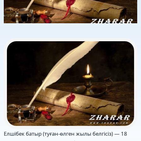
Елшібек батыр (туған-өлген жылы белгісіз) — 18