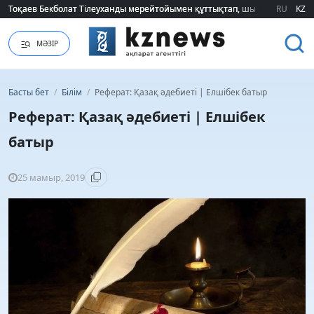
Тоқаев Бекболат Тілеуханды мерейтойымен құттықтап, шығармашылық т
Тоқаев Бекболат Тілеуханды мерейтойымен құттықтап, шығармашылық т
RU
KZ
МӘЗІР
Басты бет
/
Білім
/
Реферат: Қазақ әдебиеті | Елшібек батыр
Реферат: Қазақ әдебиеті | Елшібек
батыр
25 мамыр, 2019