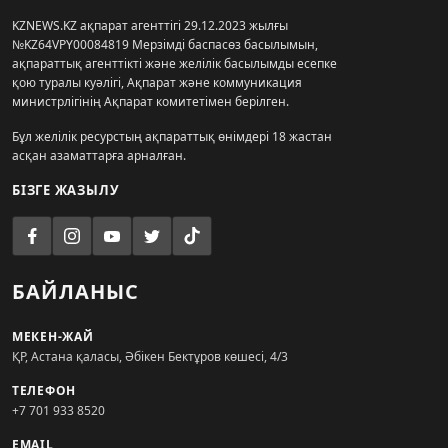
KZNEWS.KZ ақпарат агенттігі 29.12.2023 жылғы
№KZ64VPY00084819 Мерзімді баспасөз басылымын,
ақпараттық агенттікті және желілік басылымды есепке
қою туралы куәлігі, Ақпарат және коммуникация
министрлігінің Ақпарат комитетімен берілген.
Бұл желілік ресурстың ақпараттық өнімдері 18 жастан
асқан азаматтарға арналған.
БІЗГЕ ЖАЗЫЛУ
БАЙЛАНЫС
МЕКЕН-ЖАЙ
ҚР, Астана қаласы, Әбікен Бектұров көшесі, 4/3
ТЕЛЕФОН
+7 701 933 8520
EMAIL