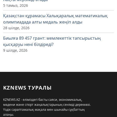
5 тамыз, 2026
Қазақстан құрамасы Халықаралық математикалық
олимпиадада алты медаль жеңіп алды
28 шілде, 2026
Биылға 89 457 грант: мемлекеттік тапсырыстың
қысқаруы нені білдіреді?
9 шілде, 2026
KZNEWS ТУРАЛЫ
KZNEWS.KZ - еліміздегі басты саяси, экономикалық,
мәдени және спорт жаңалықтарының сенімді дереккөзі.
Үздік сараптамалық мақала мен шынайы сұқбаттың
алаңы.