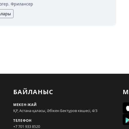
огер. Фрилансер
алары
БАЙЛАНЫС
М
МЕКЕН-ЖАЙ
ҚР, Астана қаласы, Әбікен Бектұров көшесі, 4/3
ТЕЛЕФОН
+7 701 933 8520