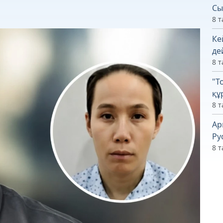
Сы
8 т
Ке
де
8 т
"Т
құ
8 т
Ар
Ру
8 т