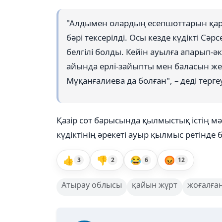
"Алдымен олардың есепшоттарын қара
бәрі тексерілді. Осы кезде күдікті Сә
белгілі болды. Кейін ауылға апарып-ә
айында ерлі-зайыпты мен баласын же
Мұқанғалиева да болған", – деді терг
Қазір сот барысында қылмыстық істің м
күдіктінің әрекеті ауыр қылмыс ретінде
👍
👎
😂
😡
3
2
6
12
Атырау облысы
қайын жұрт
жоғалға