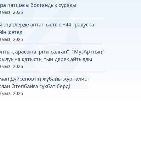
ра патшасы бостандық сұрады
амыз, 2026
й өңірлерде аптап ыстық +44 градусқа
йін жетеді
амыз, 2026
оптың арасына іріткі салған": "МузАрттың"
рылуына қатысты тың дерек айтылды
амыз, 2026
ман Дүйсеновтің жұбайы журналист
слан Өтепбайға сұхбат берді
амыз, 2026