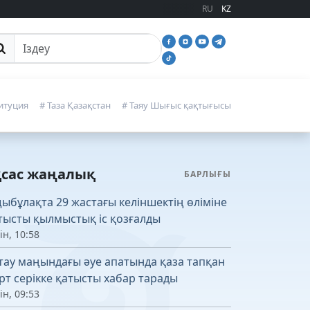
RU
KZ
йттан іздеу
итуция
# Таза Қазақстан
# Таяу Шығыс қақтығысы
қсас жаңалық
БАРЛЫҒЫ
ыбұлақта 29 жастағы келіншектің өліміне
тысты қылмыстық іс қозғалды
ін, 10:58
тау маңындағы әуе апатында қаза тапқан
рт серікке қатысты хабар тарады
ін, 09:53