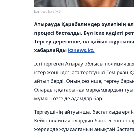
kznews.kz / ЖИ
Атырауда Қарабалиндер әулетінің өл
процесі басталды. Бұл іске күдікті р
Тергеу дерегінше, ол қайын жұртыны
хабарлайды
kznews.kz.
Істі тергеген Атырау облысы полиция д
істер жөніндегі аға тергеушісі Темірхан 
айтып берді. Оның сөзінше, тергеу бар
Олардың қатарында марқұмдардың туыст
мүмкін өзге де адамдар бар.
Тергеушінің айтуынша, бастапқыда ерлі-з
Кейін полиция олардың банк есепшоттар
жерлерде жұмсалғанын анықтай бастаға