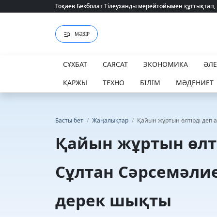
Тоқаев Бекболат Тілеуханды мерейтойымен құттықтап,
Тоқаев Бекболат Тілеуханды мерейтойымен құттықтап,
МӘЗІР
СҰХБАТ
САЯСАТ
ЭКОНОМИКА
ӘЛ
ҚАРЖЫ
ТЕХНО
БІЛІМ
МӘДЕНИЕТ
Басты бет
/
Жаңалықтар
/
Қайын жұртын өлтірді деп
Қайын жұртын өлт
Сұлтан Сәрсемәли
дерек шықты