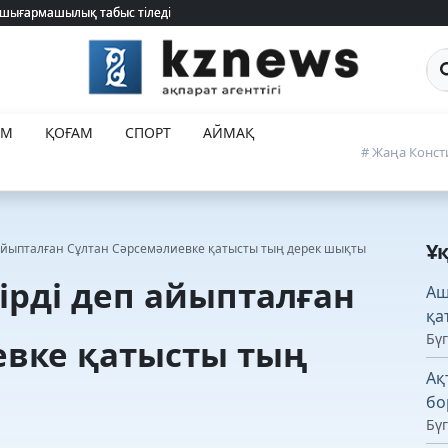
 шығармашылық табыс тіледі
 шығармашылық табыс тіледі
Са
ЕМ
ҚОҒАМ
СПОРТ
АЙМАҚ
# Жаңа Конст
Ұ
 айыпталған Сұлтан Сәрсемәлиевке қатысты тың дерек шықты
ірді деп айыпталған
Ащ
қа
Бүг
евке қатысты тың
Ақ
бо
Бүг