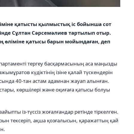
іміне қатысты қылмыстық іс бойынша сот
етінде Сұлтан Сәрсемәлиев тартылып отыр.
ң өліміне қатысы барын мойындаған, деп
епартаменті тергеу басқармасының аса маңызды
Қажымұратов күдіктінің ізіне қалай түскендерін
ысында 40-тан астам адамнан жауап алынған.
ары, көршілері және оқиғаға қатысы болуы
айыпты із-түссіз жоғалғандар ретінде тіркелген.
ын тексеріп, ақша қозғалысын, қаражаттың қай
н.