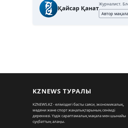
Журналист. Бл
Қайсар Қанат
Автор мақал
KZNEWS ТУРАЛЫ
KZNEWS.KZ - еліміздегі басты саяси, экономикалық,
мәдени және спорт жаңалықтарының сенімді
дереккөзі. Үздік сараптамалық мақала мен шынайы
сұқбаттың алаңы.