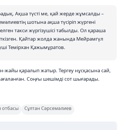
дық. Ақша түсті ме, қай жерде жұмсалды –
рсемәлиевтің шотына ақша түсіріп жүргені
келген такси жүргізушісі табылды. Ол қараша
ткізген. Қайтар жолда жанында Мейрамгүл
еуші Темірхан Қажымұратов.
ән-жайы қаралып жатыр. Тергеу нұсқасына сай,
 бағаланған. Соңғы шешімді сот шығарады.
н отбасы
Сұлтан Сәрсемәлиев