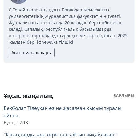
C.Торайғыров атындағы Павлодар мемлекеттік
университетінің Журналистика факультетінің түлегі.
Журналистика саласында 20 жылдан бері еңбек етіп
келеді. Салалық, республикалық басылымдарда,
интернет-порталдарда түрлі қызметтер атқарған. 2025
жылдан бері kznews.kz тілшісі
Автор мақалалары
Ұқсас жаңалық
БАРЛЫҒЫ
Бекболат Тілеухан өзіне жасалған қысым туралы
айтты
Бүгін, 12:13
"Қазақтарды жек көретінін айтып айқайлаған":