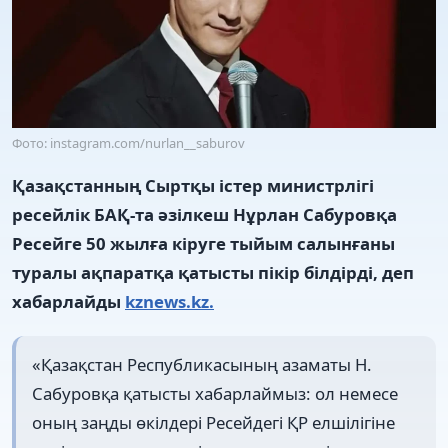
Фото: instagram.com/nurlan__saburov
Қазақстанның Сыртқы істер министрлігі
ресейлік БАҚ-та әзілкеш Нұрлан Сабуровқа
Ресейге 50 жылға кіруге тыйым салынғаны
туралы ақпаратқа қатысты пікір білдірді, деп
хабарлайды
kznews.kz.
«Қазақстан Республикасының азаматы Н.
Сабуровқа қатысты хабарлаймыз: ол немесе
оның заңды өкілдері Ресейдегі ҚР елшілігіне