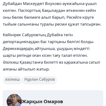
Дубайдан Мәскеудегі Внуково әуежайына ұшып
келген. Паспорттық бақылаудан өткеннен кейін
оны бөлек бөлмеге алып барып, Ресейге кіруге
тыйым салынғаны туралы ресми құжат тапсырған.
Кейінірек Сабуровтың Дубайға тегін
депортациялаудан бас тартқаны белгілі болды.
Дереккөздердің айтуынша, ұшудың міндетті
шарты ретінде оған кісен тағу талап етілген.
Әзілкеш Қазақстанға билеттi өз қаражатына сатып
алғаны айтылып жатыр.
әзілкеш
Нұрлан Сабуров
Жарқын Омаров