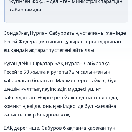
жүгінген жоқ», – делінген министрлік таратқан
хабарламада.
Сондай-ақ Нұрлан Сабуровтың ұсталғаны жөнінде
Ресей Федерациясының құзырлы органдарынан
ешқандай ақпарат түспегені айтылды.
Бұған дейін бірқатар БАҚ Нұрлан Сабуровқа
Ресейге 50 жылға кіруге тыйым салынғанын
хабарлаған болатын. Мәліметтерге сәйкес, бұл
шешім «ұлттық қауіпсіздік мүддесі үшін»
қабылданған. Әзірге ресейлік ведомстволар да,
комиктің өзі де, оның өкілдері де бұл жағдайға
қатысты пікір білдірген жоқ.
БАҚ дерегінше, Сабуров 6 ақпанға қараған түні