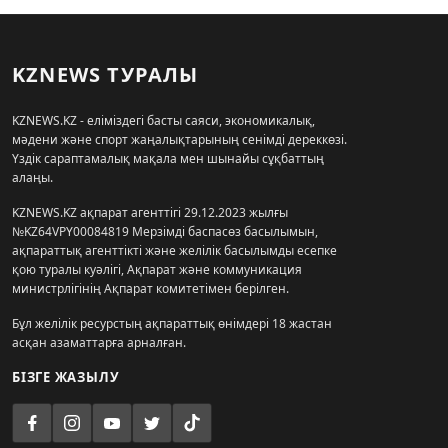
KZNEWS ТУРАЛЫ
KZNEWS.KZ - еліміздегі басты саяси, экономикалық,
мәдени және спорт жаңалықтарының сенімді дереккөзі.
Үздік сараптамалық мақала мен шынайы сұқбаттың
алаңы.
KZNEWS.KZ ақпарат агенттігі 29.12.2023 жылғы
№KZ64VPY00084819 Мерзімді баспасөз басылымын,
ақпараттық агенттікті және желілік басылымды есепке
қою туралы куәлігі, Ақпарат және коммуникация
министрлігінің Ақпарат комитетімен берілген.
Бұл желілік ресурстың ақпараттық өнімдері 18 жастан
асқан азаматтарға арналған.
БІЗГЕ ЖАЗЫЛУ