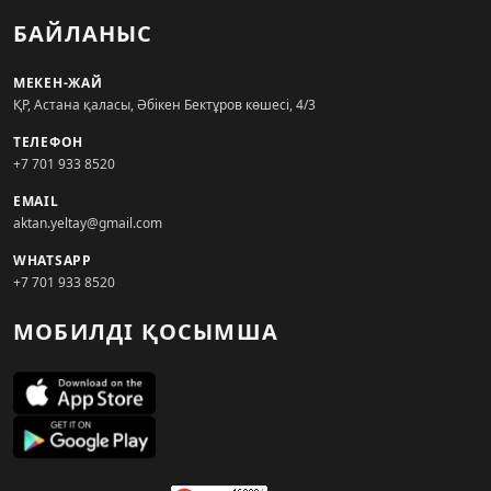
БАЙЛАНЫС
МЕКЕН-ЖАЙ
ҚР, Астана қаласы, Әбікен Бектұров көшесі, 4/3
ТЕЛЕФОН
+7 701 933 8520
EMAIL
aktan.yeltay@gmail.com
WHATSAPP
+7 701 933 8520
МОБИЛДІ ҚОСЫМША