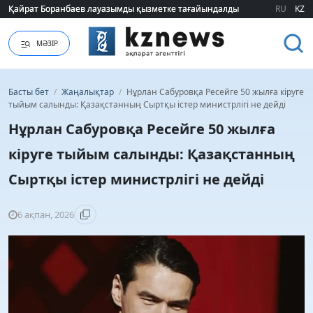
Қайрат Боранбаев лауазымды қызметке тағайындалды
Қайрат Боранбаев лауазымды қызметке тағайындалды
RU
KZ
МӘЗІР
Басты бет
/
Жаңалықтар
/
Нұрлан Сабуровқа Ресейге 50 жылға кіруге
тыйым салынды: Қазақстанның Сыртқы істер министрлігі не дейді
Нұрлан Сабуровқа Ресейге 50 жылға
кіруге тыйым салынды: Қазақстанның
Сыртқы істер министрлігі не дейді
6 ақпан, 2026