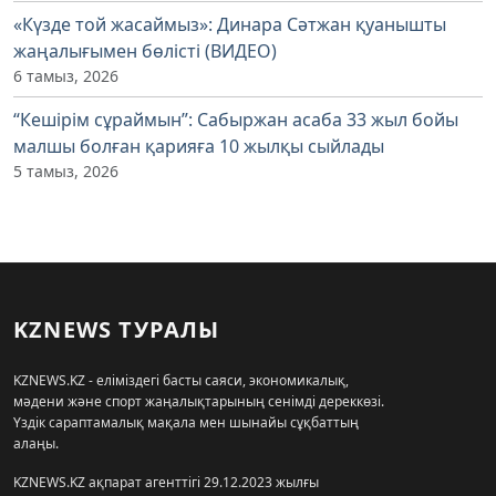
«Күзде той жасаймыз»: Динара Сәтжан қуанышты
жаңалығымен бөлісті (ВИДЕО)
6 тамыз, 2026
“Кешірім сұраймын”: Сабыржан асаба 33 жыл бойы
малшы болған қарияға 10 жылқы сыйлады
5 тамыз, 2026
KZNEWS ТУРАЛЫ
KZNEWS.KZ - еліміздегі басты саяси, экономикалық,
мәдени және спорт жаңалықтарының сенімді дереккөзі.
Үздік сараптамалық мақала мен шынайы сұқбаттың
алаңы.
KZNEWS.KZ ақпарат агенттігі 29.12.2023 жылғы