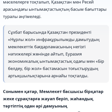
мәселелерге тоқталып, Қазақстан мен Ресей
арасындағы ынтымақтастықтың басым бағыттары
туралы әңгімеледі.
Сұхбат барысында Қазақстан президенті
«Нұрлы жол» инфрақұрылымды дамытудың
мемлекеттік бағдарламасының негізгі
нәтижелері жөнінде айтып, Еуразия
экономикалық ынтымақтастық одағы мен «Бір
белдеу, бір жол» бастамасын тоғыстырудың
артықшылықтарына арнайы тоқталды.
Сонымен қатар, Мемлекет басшысы бірқатар
жеке сұрақтарға жауап беріп, жаһандық
тәртіптің одан әрі дамуының