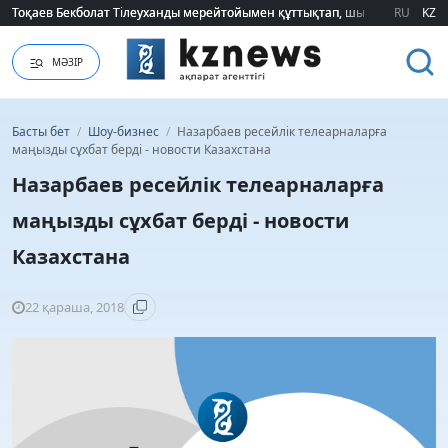
Тоқаев Бекболат Тілеуханды мерейтойымен құттықтап, шығармашылық т
Тоқаев Бекболат Тілеуханды мерейтойымен құттықтап, шығармашылық т
RU
KZ
МӘЗІР
Басты бет
/
Шоу-бизнес
/
Назарбаев ресейлік телеарналарға
маңызды сұхбат берді - новости Казахстана
Назарбаев ресейлік телеарналарға
маңызды сұхбат берді - новости
Казахстана
22 қараша, 2018