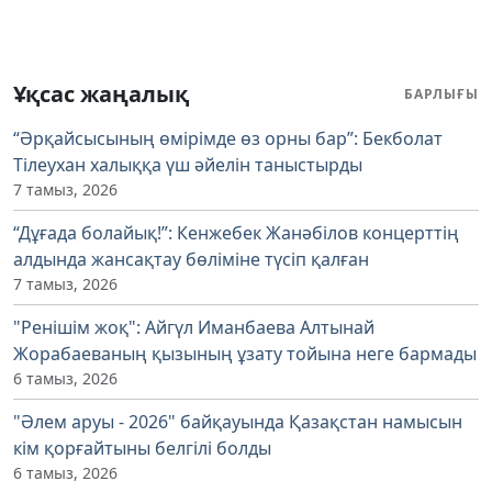
Ұқсас жаңалық
БАРЛЫҒЫ
“Әрқайсысының өмірімде өз орны бар”: Бекболат
Тілеухан халыққа үш әйелін таныстырды
7 тамыз, 2026
“Дұғада болайық!”: Кенжебек Жанәбілов концерттің
алдында жансақтау бөліміне түсіп қалған
7 тамыз, 2026
"Ренішім жоқ": Айгүл Иманбаева Алтынай
Жорабаеваның қызының ұзату тойына неге бармады
6 тамыз, 2026
"Әлем аруы - 2026" байқауында Қазақстан намысын
кім қорғайтыны белгілі болды
6 тамыз, 2026