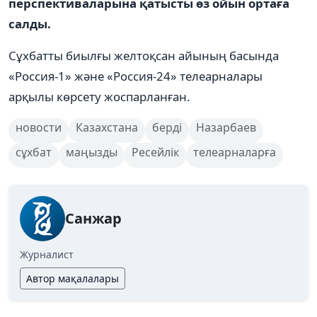
перспективаларына қатысты өз ойын ортаға
салды.
Сұхбатты биылғы желтоқсан айының басында
«Россия-1» және «Россия-24» телеарналары
арқылы көрсету жоспарланған.
новости
Казахстана
берді
Назарбаев
сұхбат
маңызды
Ресейлік
телеарналарға
Санжар
Журналист
Автор мақалалары