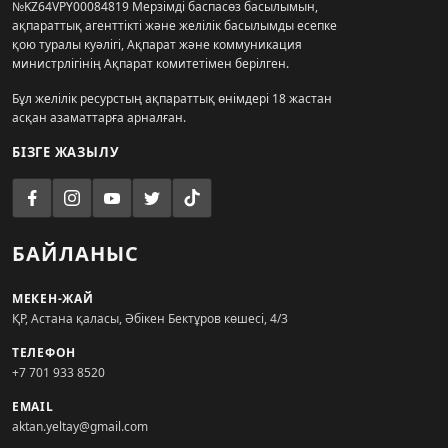
№KZ64VPY00084819 Мерзімді баспасөз басылымын,
ақпараттық агенттікті және желілік басылымды есепке
қою туралы куәлігі, Ақпарат және коммуникация
министрлігінің Ақпарат комитетімен берілген.
Бұл желілік ресурстың ақпараттық өнімдері 18 жастан
асқан азаматтарға арналған.
БІЗГЕ ЖАЗЫЛУ
БАЙЛАНЫС
МЕКЕН-ЖАЙ
ҚР, Астана қаласы, Әбікен Бектұров көшесі, 4/3
ТЕЛЕФОН
+7 701 933 8520
EMAIL
aktan.yeltay@gmail.com