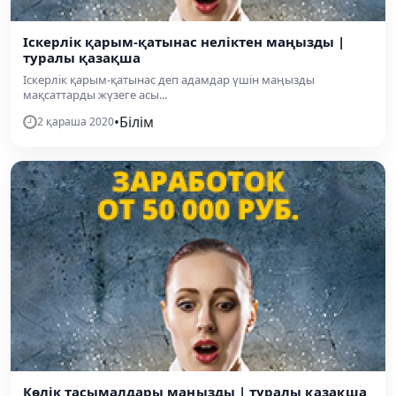
Іскерлік қарым-қатынас неліктен маңызды |
туралы қазақша
Іскерлік қарым-қатынас деп адамдар үшін маңызды
мақсаттарды жүзеге асы...
•
Білім
2 қараша 2020
Көлік тасымалдары маңызды | туралы қазақша