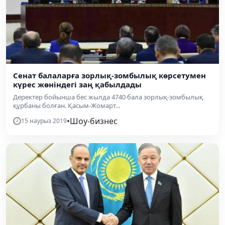
Сенат балаларға зорлық-зомбылық көрсетумен
күрес жөніндегі заң қабылдады
Деректер бойынша бес жылда 4740 бала зорлық-зомбылық
құрбаны болған. Қасым-Жомарт...
•
Шоу-бизнес
15 наурыз 2019