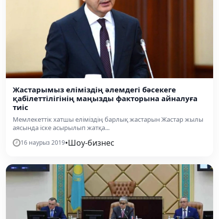
Жастарымыз еліміздің әлемдегі бәсекеге
қабілеттілігінің маңызды факторына айналуға
тиіс
Мемлекеттік хатшы еліміздің барлық жастарын Жастар жылы
аясында іске асырылып жатқа...
•
Шоу-бизнес
16 наурыз 2019