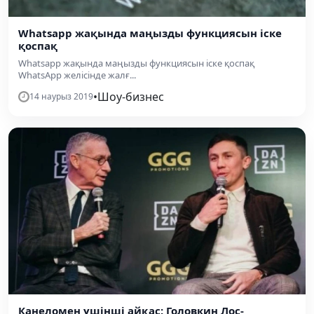
Whatsapp жақында маңызды функциясын іске
қоспақ
Whatsapp жақында маңызды функциясын іске қоспақ
WhatsApp желісінде жалғ...
•
Шоу-бизнес
14 наурыз 2019
Канеломен үшінші айқас: Головкин Лос-