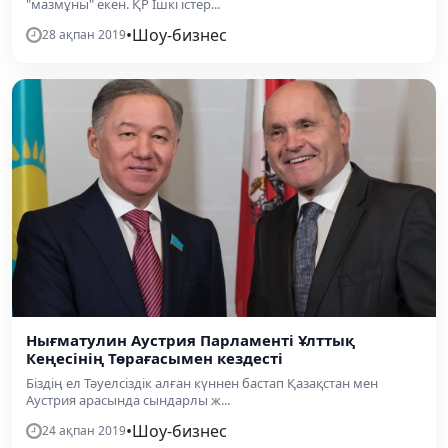
"мазмұны" екен. ҚР Ішкі істер...
•
Шоу-бизнес
28 ақпан 2019
Нығматулин Аустрия Парламенті Ұлттық
Кеңесінің Төрағасымен кездесті
Біздің ел Тәуелсіздік алған күннен бастап Қазақстан мен
Аустрия арасында сындарлы ж...
•
Шоу-бизнес
24 ақпан 2019