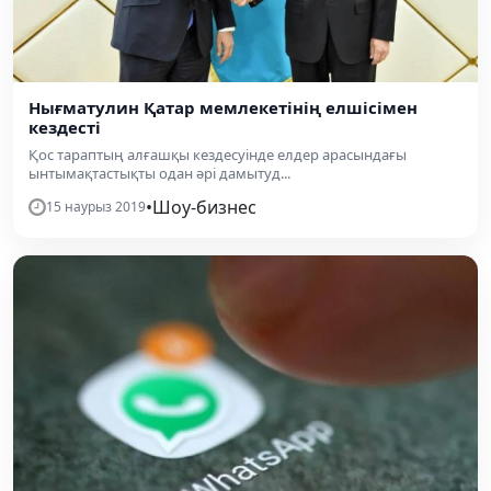
Нығматулин Қатар мемлекетінің елшісімен
кездесті
Қос тараптың алғашқы кездесуінде елдер арасындағы
ынтымақтастықты одан әрі дамытуд...
•
Шоу-бизнес
15 наурыз 2019