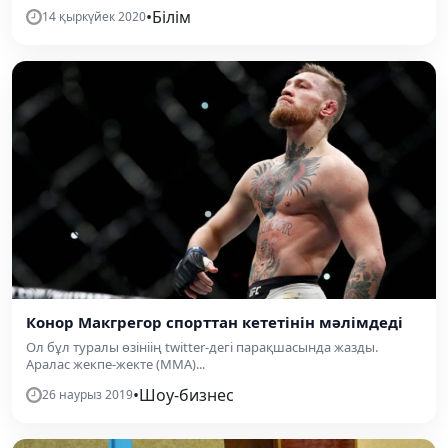
•
Білім
14 қыркүйек 2020
Конор Макгрегор спорттан кететінін мәлімдеді
Ол бұл туралы өзініің twitter-дегі парақшасында жазды.
Аралас жекпе-жекте (ММА)...
•
Шоу-бизнес
26 наурыз 2019