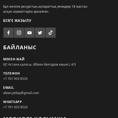
Бұл желілік ресурстың ақпараттық өнімдері 18 жастан
асқан азаматтарға арналған.
БІЗГЕ ЖАЗЫЛУ
БАЙЛАНЫС
МЕКЕН-ЖАЙ
ҚР, Астана қаласы, Әбікен Бектұров көшесі, 4/3
ТЕЛЕФОН
+7 701 933 8520
EMAIL
aktan.yeltay@gmail.com
WHATSAPP
+7 701 933 8520