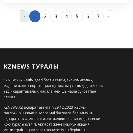
‹
1
2
3
4
5
6
7
›
KZNEWS ТУРАЛЫ
KZNEWS.KZ - еліміздегі басты саяси, экономикалық,
мәдени және спорт жаңалықтарының сенімді дереккөзі.
Үздік сараптамалық мақала мен шынайы сұқбаттың
алаңы.
KZNEWS.KZ ақпарат агенттігі 29.12.2023 жылғы
№KZ64VPY00084819 Мерзімді баспасөз басылымын,
ақпараттық агенттікті және желілік басылымды есепке
қою туралы куәлігі, Ақпарат және коммуникация
министрлігінің Ақпарат комитетімен берілген.