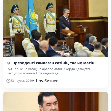
ҚР Президенті сөйлеген сөзінің толық мәтіні
Бұл - орысша-қазақша аралас мәтін. Ақорда Қазақстан
Республикасының Президенті Қа...
•
Шоу-бизнес
23 наурыз 2019