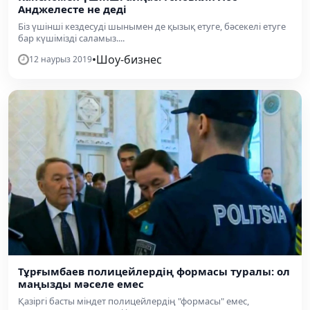
Анджелесте не деді
Біз үшінші кездесуді шынымен де қызық етуге, бәсекелі етуге
бар күшімізді саламыз....
•
Шоу-бизнес
12 наурыз 2019
Тұрғымбаев полицейлердің формасы туралы: ол
маңызды мәселе емес
Қазіргі басты міндет полицейлердің "формасы" емес,