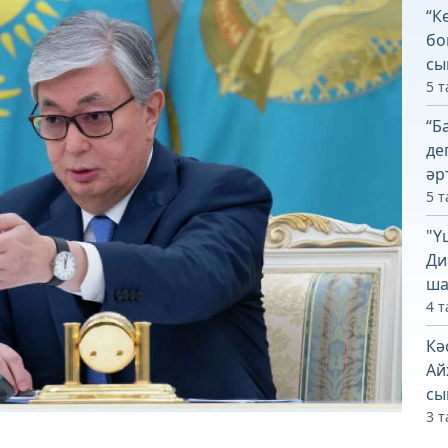
“К
бо
сы
5 т
“Б
де
әр
5 т
"Ү
Ди
ша
4 т
Кә
Ай
сы
3 т