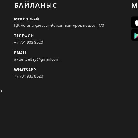
БАЙЛАНЫС
М
МЕКЕН-ЖАЙ
ҚР, Астана қаласы, Әбікен Бектұров көшесі, 4/3
ТЕЛЕФОН
+7 701 933 8520
EMAIL
aktan.yeltay@gmail.com
WHATSAPP
+7 701 933 8520
н