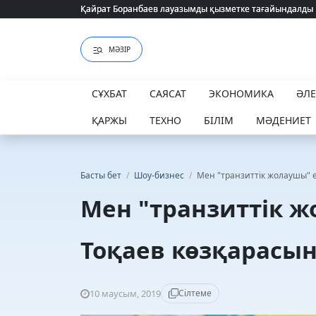
Қайрат Боранбаев лауазымды қызметке тағайындалды
Қайрат Боранбаев лауазымды қызметке тағайындалды
МӘЗІР
СҰХБАТ
САЯСАТ
ЭКОНОМИКА
ӘЛ
ҚАРЖЫ
ТЕХНО
БІЛІМ
МӘДЕНИЕТ
Басты бет
/
Шоу-бизнес
/
Мен "транзиттік жолаушы" е
Мен "транзиттік ж
Тоқаев көзқарасын
10 маусым, 2019
Сілтеме