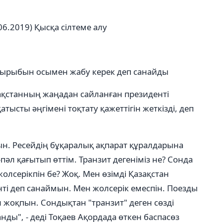
06.2019)
Қысқа сілтеме алу
ақырыбын осымен жабу керек деп санайды
қстанның жаңадан сайланған президенті
тысты әңгімені тоқтату қажеттігін жеткізді, деп
мын. Ресейдің бұқаралық ақпарат құралдарына
-пәл қағытып өттім. Транзит дегеніміз не? Сонда
лсерікпін бе? Жоқ. Мен өзімді Қазақстан
і деп санаймын. Мен жолсерік емеспін. Поезды
 жоқпын. Сондықтан "транзит" деген сөзді
нды", - деді Тоқаев Ақордада өткен баспасөз