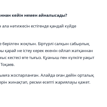
аннан кейін немен айналысады?
ала нәтижесін естігенде қандай күйде
е берілген жоқпын. Біртүрлі салқын сабырлық
ры қарай не істеу керек екенін ойлап жатқаннан
мыс кестесі өте тығыз. Қуаныш пен күлкіге уақыт
 Тоқаев.
ымға жоспарланған. Алайда оған дейін орталық
рін жинақтап, ресми есепті жариялауы қажет.