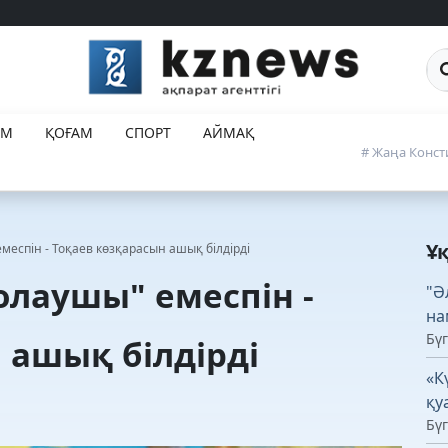
Са
ЕМ
ҚОҒАМ
СПОРТ
АЙМАҚ
# Жаңа Конст
Ұ
меспін - Тоқаев көзқарасын ашық білдірді
олаушы" емеспін -
"Ә
на
Бүг
 ашық білдірді
«К
қу
Бүг