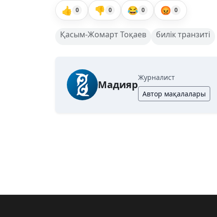
👍
👎
😂
😡
0
0
0
0
Қасым-Жомарт Тоқаев
билік транзиті
Журналист
Мадияр
Автор мақалалары