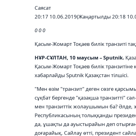
Саясат
20:17 10.06.2019
(Жаңартылды 20:18 10.
0
0
0
Қасым-Жомарт Тоқаев билік транзиті т
НҰР-СҰЛТАН, 10 маусым – Sputnik.
Қаза
Қасым-Жомарт Тоқаев билік транзитіне қа
хабарлайды Sputnik Қазақстан тілшісі.
"Мен өзім "транзит" деген сөзге қарсы
сұқбат бергенде "қазақша транзитті" сәл
мен транзиттік жолаушымын ба? Әлде, жо
Республикасының толыққанды президент
да, ұшақты да ауыстырайын деп отырған
доғарайық. Сайлау өтті, президент сайла