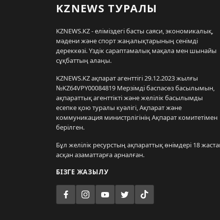
KZNEWS ТУРАЛЫ
KZNEWS.KZ - еліміздегі басты саяси, экономикалық,
мәдени және спорт жаңалықтарының сенімді
дереккөзі. Үздік сараптамалық мақала мен шынайы
сұқбаттың алаңы.
KZNEWS.KZ ақпарат агенттігі 29.12.2023 жылғы
№KZ64VPY00084819 Мерзімді баспасөз басылымын,
ақпараттық агенттікті және желілік басылымды
есепке қою туралы куәлігі, Ақпарат және
коммуникация министрлігінің Ақпарат комитетімен
берілген.
Бұл желілік ресурстың ақпараттық өнімдері 18 жаста
асқан азаматтарға арналған.
БІЗГЕ ЖАЗЫЛУ