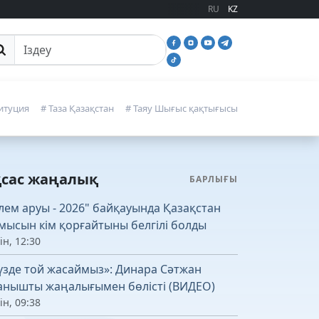
RU
KZ
йттан іздеу
итуция
# Таза Қазақстан
# Таяу Шығыс қақтығысы
қсас жаңалық
БАРЛЫҒЫ
лем аруы - 2026" байқауында Қазақстан
мысын кім қорғайтыны белгілі болды
ін, 12:30
үзде той жасаймыз»: Динара Сәтжан
анышты жаңалығымен бөлісті (ВИДЕО)
ін, 09:38