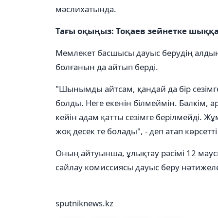
мәслихатында.
Тағы оқыңыз: Тоқаев зейнетке шыққ
Мемлекет басшысы дауыс берудің алдын 
болғанын да айтып берді.
"Шынымды айтсам, қандай да бір сезімг
болды. Неге екенін білмеймін. Бәлкім, а
кейін адам қатты сезімге берілмейді. Жұ
жоқ десек те болады", - деп атап көрсетті
Оның айтуынша, ұлықтау рәсімі 12 маус
сайлау комиссиясы дауыс беру нәтижеле
sputniknews.kz