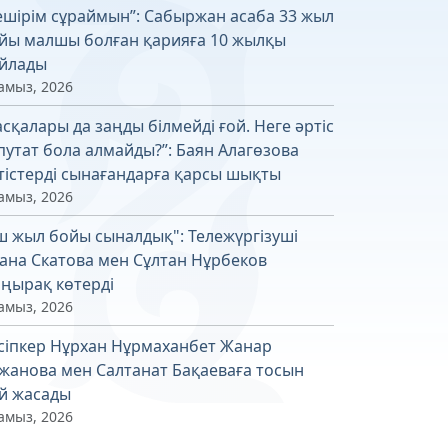
ешірім сұраймын”: Сабыржан асаба 33 жыл
йы малшы болған қарияға 10 жылқы
йлады
амыз, 2026
асқалары да заңды білмейді ғой. Неге әртіс
путат бола алмайды?”: Баян Алагөзова
тістерді сынағандарға қарсы шықты
амыз, 2026
ш жыл бойы сыналдық": Тележүргізуші
ана Скатова мен Сұлтан Нұрбеков
ңырақ көтерді
амыз, 2026
сіпкер Нұрхан Нұрмаханбет Жанар
жанова мен Салтанат Бақаеваға тосын
й жасады
амыз, 2026