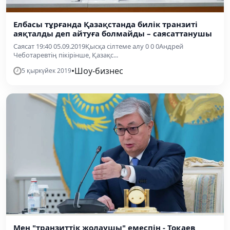
Елбасы тұрғанда Қазақстанда билік транзиті
аяқталды деп айтуға болмайды – саясаттанушы
Саясат 19:40 05.09.2019Қысқа сілтеме алу 0 0 0Андрей
Чеботаревтің пікірінше, Қазақс...
•
Шоу-бизнес
5 қыркүйек 2019
Мен "транзиттік жолаушы" емеспін - Тоқаев