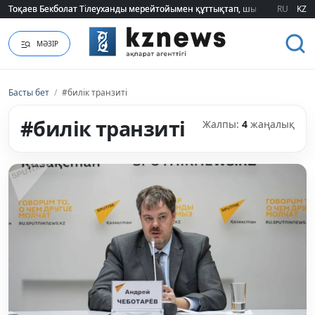
Тоқаев Бекболат Тілеуханды мерейтойымен құттықтап, шығармашылық т
Тоқаев Бекболат Тілеуханды мерейтойымен құттықтап, шығармашылық т
RU
KZ
МӘЗІР
Басты бет
/
#билік транзиті
#билік транзиті
Жалпы:
4
жаңалық