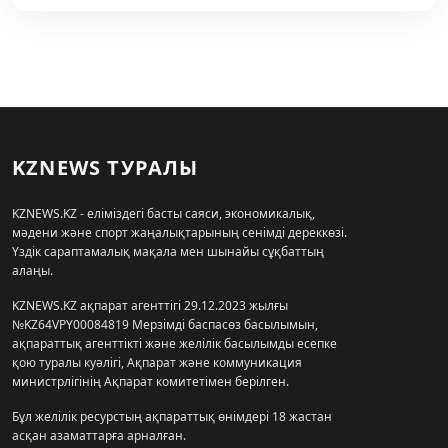
KZNEWS ТУРАЛЫ
KZNEWS.KZ - еліміздегі басты саяси, экономикалық,
мәдени және спорт жаңалықтарының сенімді дереккөзі.
Үздік сараптамалық мақала мен шынайы сұқбаттың
алаңы.
KZNEWS.KZ ақпарат агенттігі 29.12.2023 жылғы
№KZ64VPY00084819 Мерзімді баспасөз басылымын,
ақпараттық агенттікті және желілік басылымды есепке
қою туралы куәлігі, Ақпарат және коммуникация
министрлігінің Ақпарат комитетімен берілген.
Бұл желілік ресурстың ақпараттық өнімдері 18 жастан
асқан азаматтарға арналған.