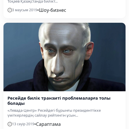
Тоқаев Қазақстанда билікт...
•
Шоу-бизнес
3 маусым 2019
Ресейде билік транзиті проблемаларға толы
болады
«Левада-Центр» Ресейдегі бұрынғы президенттікке
үміткерлердің сайлау рейтингін ұсын...
•
Сараптама
13 сәуір 2019