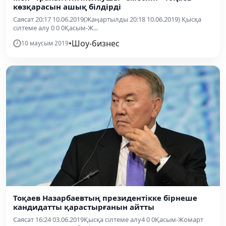
көзқарасын ашық білдірді
Саясат 20:17 10.06.2019(Жаңартылды 20:18 10.06.2019) Қысқа
сілтеме алу 0 0 0Қасым-Ж...
•
Шоу-бизнес
10 маусым 2019
Тоқаев Назарбаевтың президентікке бірнеше
кандидатты қарастырғанын айтты
Саясат 16:24 03.06.2019Қысқа сілтеме алу4 0 0Қасым-Жомарт