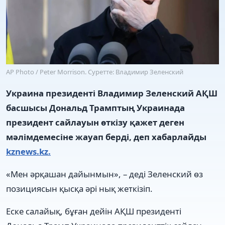
AP Photo / Peter Morrison. Суретте: Владимир Зеленский
Украина президенті Владимир Зеленский АҚШ
басшысы Дональд Трамптың Украинада
президент сайлауын өткізу қажет деген
мәлімдемесіне жауап берді, деп хабарлайды
kznews.kz.
«Мен әрқашан дайынмын», – деді Зеленский өз
позициясын қысқа әрі нық жеткізіп.
Еске салайық, бұған дейін АҚШ президенті