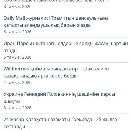
8 тамыз, 2026
Daily Mail журналисі Трамптың денсаулығына
қатысты алаңдаушылық барын жазды
6 тамыз, 2026
Иран Парсы шығанағы елдеріне соққы жасау шартын
атады
6 тамыз, 2026
Wildberries қоймаларындағы өрт: Шакқалиев
қазақстандықтарға кеңес берді
4 тамыз, 2026
Украина Геннадий Головкиннің шешіміне қарсы
шықты
3 тамыз, 2026
24 жасар Қазақстан азаматы Грекияда 125 жылға
сотталды