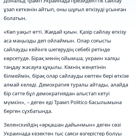
Дональд Трамп Украинада президенттік сайлау
ұзап кеткенін айтып, оны шұғыл өткізуді ұсынған
болатын.
«Көп уақыт өтті. Жағдай қиын. Қазір сайлау өткізу
аса маңызды деп ойлаймын. Олар соғысты
сайлауды кейінге шегерудің себебі ретінде
көрсетуде. Бірақ менің ойымша, украин халқы
таңдау жасауға құқылы. Кімнің жеңетінін
білмеймін, бірақ олар сайлауды көптен бері өткізе
алмай келеді. Демократия туралы айтады, алайда
бір сәтте бұл демократиядан алыстап кетуі
мүмкін», – деген еді Трамп Politico басылымына
берген сұхбатында.
Зеленскийдің «әрқашан дайынмын» деген сөзі
Украинада кезектен тыс саяси өзгерістер болуы