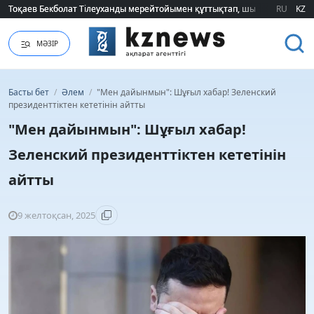
Тоқаев Бекболат Тілеуханды мерейтойымен құттықтап, шығармашылық т
Тоқаев Бекболат Тілеуханды мерейтойымен құттықтап, шығармашылық т
RU
KZ
МӘЗІР
Басты бет
/
Әлем
/
"Мен дайынмын": Шұғыл хабар! Зеленский
президенттіктен кететінін айтты
"Мен дайынмын": Шұғыл хабар!
Зеленский президенттіктен кететінін
айтты
9 желтоқсан, 2025