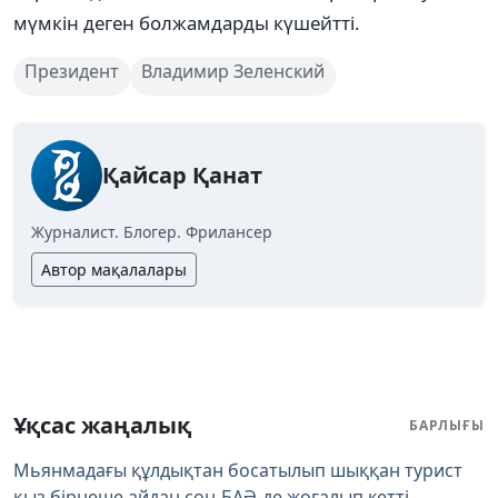
мүмкін деген болжамдарды күшейтті.
Президент
Владимир Зеленский
Қайсар Қанат
Журналист. Блогер. Фрилансер
Автор мақалалары
Ұқсас жаңалық
БАРЛЫҒЫ
Мьянмадағы құлдықтан босатылып шыққан турист
қыз бірнеше айдан соң БАӘ-де жоғалып кетті