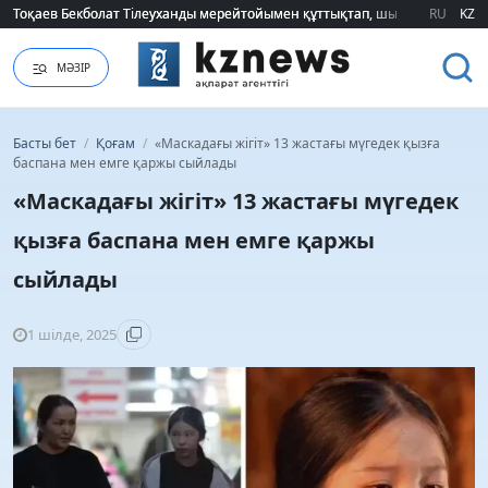
Тоқаев Бекболат Тілеуханды мерейтойымен құттықтап, шығармашылық т
Тоқаев Бекболат Тілеуханды мерейтойымен құттықтап, шығармашылық т
RU
KZ
МӘЗІР
Басты бет
/
Қоғам
/
«Маскадағы жігіт» 13 жастағы мүгедек қызға
баспана мен емге қаржы сыйлады
«Маскадағы жігіт» 13 жастағы мүгедек
қызға баспана мен емге қаржы
сыйлады
1 шілде, 2025