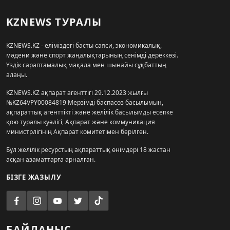
KZNEWS ТУРАЛЫ
KZNEWS.KZ - еліміздегі басты саяси, экономикалық,
мәдени және спорт жаңалықтарының сенімді дереккөзі.
Үздік сараптамалық мақала мен шынайы сұқбаттың
алаңы.
KZNEWS.KZ ақпарат агенттігі 29.12.2023 жылғы
№KZ64VPY00084819 Мерзімді баспасөз басылымын,
ақпараттық агенттікті және желілік басылымды есепке
қою туралы куәлігі, Ақпарат және коммуникация
министрлігінің Ақпарат комитетімен берілген.
Бұл желілік ресурстың ақпараттық өнімдері 18 жастан
асқан азаматтарға арналған.
БІЗГЕ ЖАЗЫЛУ
БАЙЛАНЫС