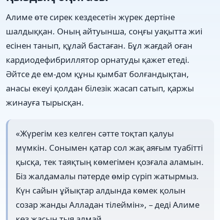
Алиме өте сирек кездесетін жүрек дертіне
шалдыққан. Оның айтуынша, соңғы уақытта жиі
есінен танып, құлай бастаған. Бұл жағдай оған
кардиодефибриллятор орнатуды қажет етеді.
Әйтсе де ем-дом құны қымбат болғандықтан,
анасы екеуі қолдан білезік жасап сатып, қаржы
жинауға тырысқан.
«Жүрегім кез келген сәтте тоқтап қалуы
мүмкін. Сонымен қатар сол жақ аяғым туабітті
қысқа, тек таяқтың көмегімен қозғала аламын.
Біз жалдамалы пәтерде өмір сүріп жатырмыз.
Күн сайын ұйықтар алдында көмек қолын
созар жанды Алладан тілеймін», – деді Алиме
көз жасын тыя алмай.