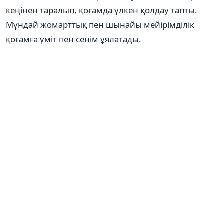
кеңінен таралып, қоғамда үлкен қолдау тапты.
Мұндай жомарттық пен шынайы мейірімділік
қоғамға үміт пен сенім ұялатады.