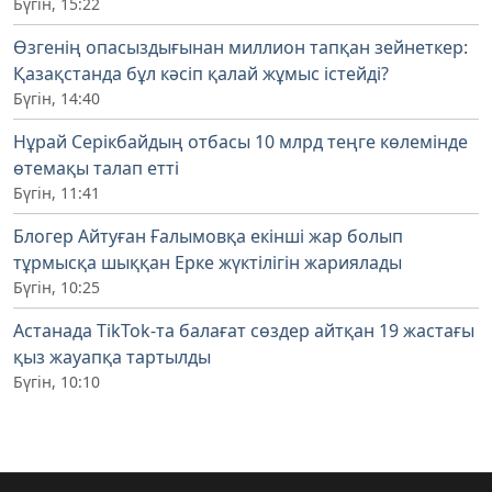
Бүгін, 15:22
Өзгенің опасыздығынан миллион тапқан зейнеткер:
Қазақстанда бұл кәсіп қалай жұмыс істейді?
Бүгін, 14:40
Нұрай Серікбайдың отбасы 10 млрд теңге көлемінде
өтемақы талап етті
Бүгін, 11:41
Блогер Айтуған Ғалымовқа екінші жар болып
тұрмысқа шыққан Ерке жүктілігін жариялады
Бүгін, 10:25
Астанада TikTok-та балағат сөздер айтқан 19 жастағы
қыз жауапқа тартылды
Бүгін, 10:10