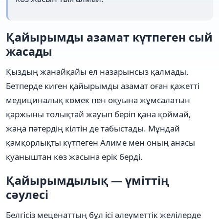
Қайырымды азамат күтпеген сый
жасады
Қыздың жанайқайы ел назарынсыз қалмады.
Бетперде киген қайырымды азамат оған қажетті
медициналық көмек пен оқуына жұмсалатын
қаржыны толықтай жауып беріп қана қоймай,
жаңа пәтердің кілтін де табыстады. Мұндай
қамқорлықты күтпеген Алиме мен оның анасы
қуаныштан көз жасына ерік берді.
Қайырымдылық — үміттің
сәулесі
Белгісіз меценаттың бұл ісі әлеуметтік желілерде