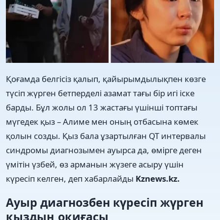
Қоғамда белгісіз қалып, қайырымдылықпен көзге
түсіп жүрген бетперделі азамат тағы бір игі іске
барды. Бұл жолы ол 13 жастағы үшінші топтағы
мүгедек қыз – Алиме мен оның отбасына көмек
қолын созды. Қыз бала ұзартылған QT интервалы
синдромы диагнозымен ауырса да, өмірге деген
үмітін үзбей, өз арманын жүзеге асыру үшін
күресіп келген, деп хабарлайды
Kznews.kz.
Ауыр диагнозбен күресіп жүрген
қыздың оқиғасы