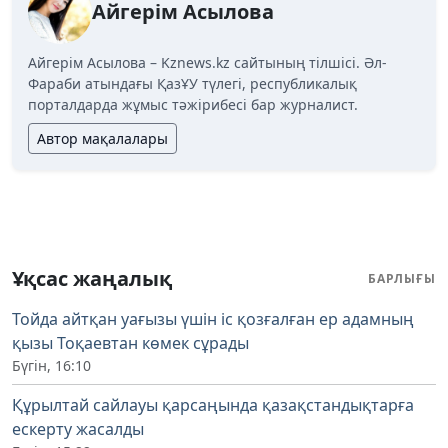
Айгерім Асылова
Айгерім Асылова – Kznews.kz сайтының тілшісі. Әл-
Фараби атындағы ҚазҰУ түлегі, республикалық
порталдарда жұмыс тәжірибесі бар журналист.
Автор мақалалары
Ұқсас жаңалық
БАРЛЫҒЫ
Тойда айтқан уағызы үшін іс қозғалған ер адамның
қызы Тоқаевтан көмек сұрады
Бүгін, 16:10
Құрылтай сайлауы қарсаңында қазақстандықтарға
ескерту жасалды