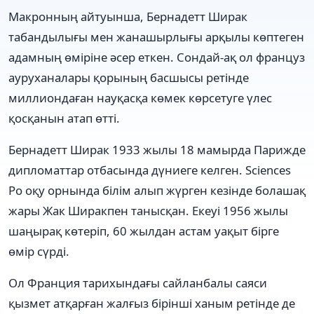
Макронның айтуынша, Бернадетт Ширак
табандылығы мен жанашырлығы арқылы көптеген
адамның өміріне әсер еткен. Сондай-ақ ол француз
ауруханалары қорының басшысы ретінде
миллиондаған науқасқа көмек көрсетуге үлес
қосқанын атап өтті.
Бернадетт Ширак 1933 жылы 18 мамырда Парижде
дипломаттар отбасында дүниеге келген. Sciences
Po оқу орнында білім алып жүрген кезінде болашақ
жары Жак Ширакпен танысқан. Екеуі 1956 жылы
шаңырақ көтеріп, 60 жылдан астам уақыт бірге
өмір сүрді.
Ол Франция тарихындағы сайланбалы саяси
қызмет атқарған жалғыз бірінші ханым ретінде де