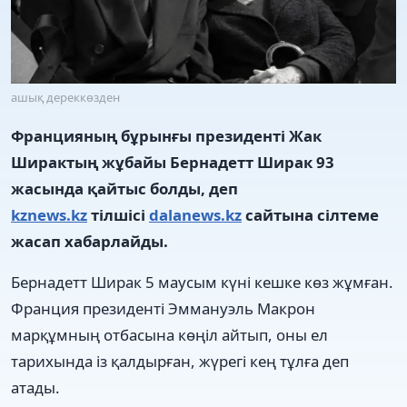
ашық дереккөзден
Францияның бұрынғы президенті Жак
Ширактың жұбайы Бернадетт Ширак 93
жасында қайтыс болды, деп
kznews.kz
тілшісі
dalanews.kz
сайтына сілтеме
жасап хабарлайды.
Бернадетт Ширак 5 маусым күні кешке көз жұмған.
Франция президенті Эммануэль Макрон
марқұмның отбасына көңіл айтып, оны ел
тарихында із қалдырған, жүрегі кең тұлға деп
атады.