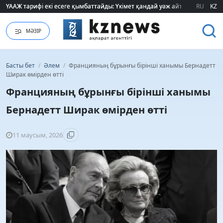
ҮААЖ тарифі екі есеге қымбаттайды: Үкімет қандай уәж айтады?
ҮААЖ тарифі екі есеге қымбаттайды: Үкімет қандай уәж айтады?
RU
KZ
МӘЗІР
Басты бет
/
Әлем
/
Францияның бұрынғы бірінші ханымы Бернадетт
Ширак өмірден өтті
Францияның бұрынғы бірінші ханымы
Бернадетт Ширак өмірден өтті
11 маусым, 2026