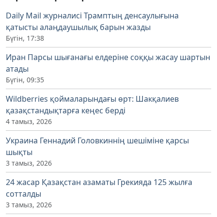
Daily Mail журналисі Трамптың денсаулығына
қатысты алаңдаушылық барын жазды
Бүгін, 17:38
Иран Парсы шығанағы елдеріне соққы жасау шартын
атады
Бүгін, 09:35
Wildberries қоймаларындағы өрт: Шакқалиев
қазақстандықтарға кеңес берді
4 тамыз, 2026
Украина Геннадий Головкиннің шешіміне қарсы
шықты
3 тамыз, 2026
24 жасар Қазақстан азаматы Грекияда 125 жылға
сотталды
3 тамыз, 2026