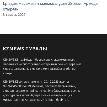
Ер адам жасамаған қылмысы үшін 38 жыл түрмеде
отырған
3 тамыз, 2026
KZNEWS ТУРАЛЫ
KZNEWS.KZ - еліміздегі басты саяси, экономикалық,
мәдени және спорт жаңалықтарының сенімді дереккөзі.
Үздік сараптамалық мақала мен шынайы сұқбаттың
алаңы.
KZNEWS.KZ ақпарат агенттігі 29.12.2023 жылғы
№KZ64VPY00084819 Мерзімді баспасөз басылымын,
ақпараттық агенттікті және желілік басылымды есепке
қою туралы куәлігі, Ақпарат және коммуникация
министрлігінің Ақпарат комитетімен берілген.