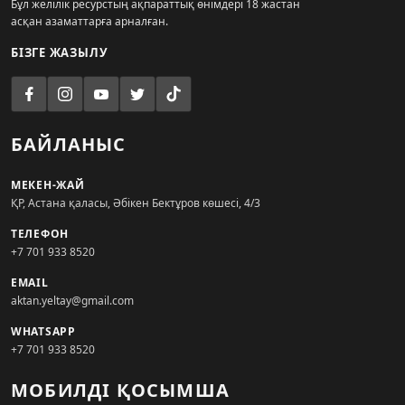
Бұл желілік ресурстың ақпараттық өнімдері 18 жастан
асқан азаматтарға арналған.
БІЗГЕ ЖАЗЫЛУ
БАЙЛАНЫС
МЕКЕН-ЖАЙ
ҚР, Астана қаласы, Әбікен Бектұров көшесі, 4/3
ТЕЛЕФОН
+7 701 933 8520
EMAIL
aktan.yeltay@gmail.com
WHATSAPP
+7 701 933 8520
МОБИЛДІ ҚОСЫМША