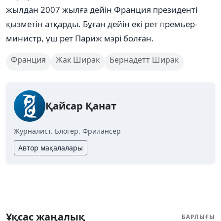
жылдан 2007 жылға дейін Франция президенті
қызметін атқарды. Бұған дейін екі рет премьер-
министр, үш рет Париж мэрі болған.
Франция
Жак Ширак
Бернадетт Ширак
Қайсар Қанат
Журналист. Блогер. Фрилансер
Автор мақалалары
Ұқсас жаңалық
БАРЛЫҒЫ