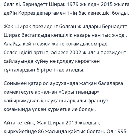
белгілі. Бернадетт Ширак 1979 жылдан 2015 жылға
дейін Коррез департаментінің бас кеңесшісі болды.
Жак Ширак президент болған жылдары Бернадетт
Ширак бастапқыда көпшілік назарынан тыс жүрді.
Алайда кейін саяси және қоғамдық өмірде
белсенділігі артып, әсіресе 2002 жылғы президент
сайлауында күйеуіне қолдау көрсеткен
тұлғалардың бірі ретінде аталды.
Сонымен қатар ол ауруханада жатқан балаларға
көмектесуге арналған «Сары тиындар»
қайырымдылық науқаны арқылы француз
қоғамында үлкен құрметке ие болды.
Айта кетейік, Жак Ширак 2019 жылдың
қыркүйегінде 86 жасында қайтыс болған. Ол 1995