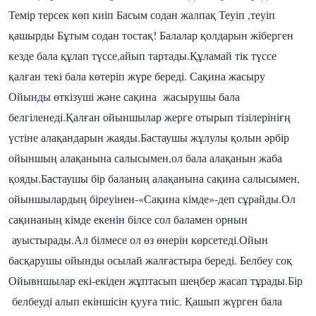
Темір терсек көп киіп Басым содан жалпақ Теуіп ,теуіп
қашырды Бұтым содан тостақ! Балалар қолдарын жіберген
кезде бала құлап түссе,айып тартады.Құламай тік түссе
қалған текі бала көтеріп жүре береді.
Сақина жасыру
Ойынды өткізуші және сақина жасырушы бала
белгіленеді.Қалған ойыншылар жерге отырып тізілерініғң
үстіне алақандарын жаяды.Бастаушы жұлулы қолын әрбір
ойыншың алақанына салысымен,ол бала алақанын жаба
қояды.Бастаушы бір баланың алақанына сақина салысымен,
ойыншылардың біреуінен-«Сақина кімде»-деп сұрайды.Ол
сақинаның кімде екенін білсе сол баламен орнын
ауыстырады.Ал білмесе ол өз өнерін көрсетеді.Ойын
басқарушы ойынды осылай жалғастыра береді.
Белбеу соқ
Ойывншылар екі-екіден жұптасып шеңбер жасап тұрады.Бір
белбеуді алып екіншісін қууға тиіс. Қашып жүрген бала