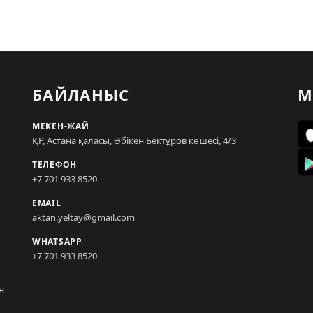
БАЙЛАНЫС
М
МЕКЕН-ЖАЙ
ҚР, Астана қаласы, Әбікен Бектұров көшесі, 4/3
ТЕЛЕФОН
+7 701 933 8520
EMAIL
aktan.yeltay@gmail.com
WHATSAPP
+7 701 933 8520
н