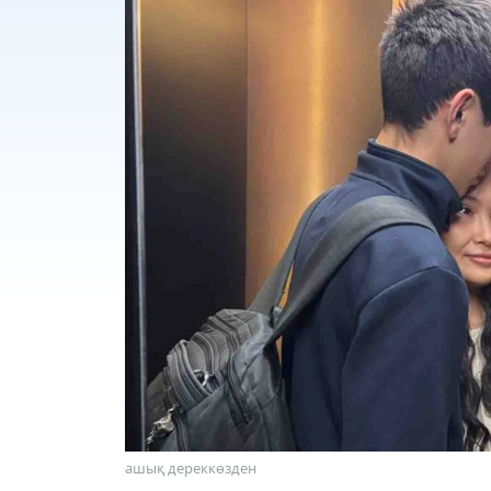
ашық дереккөзден