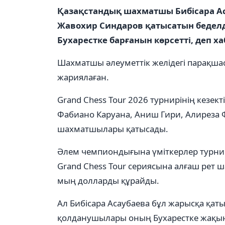
Қазақстандық шахматшы Бибісара Ас
Жавохир Синдаров қатысатын беделд
Бухарестке барғанын көрсетті, деп 
Шахматшы әлеуметтік желідегі парақша
жариялаған.
Grand Chess Tour 2026 турнирінің кезекті
Фабиано Каруана, Аниш Гири, Алиреза Ф
шахматшылары қатысады.
Әлем чемпиондығына үміткерлер турнир
Grand Chess Tour сериясына алғаш рет 
мың долларды құрайды.
Ал Бибісара Асаубаева бұл жарысқа қат
қолданушылары оның Бухарестке жақын 