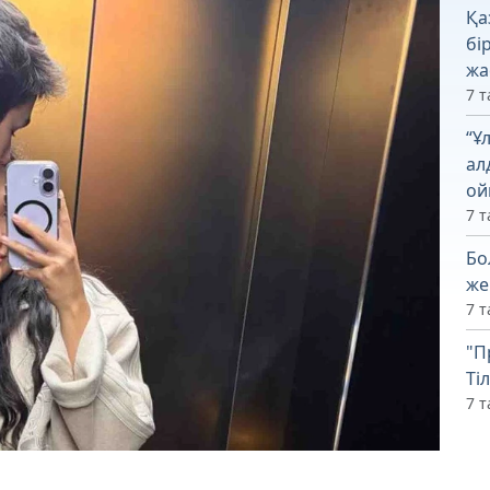
Қа
бі
жа
7 т
“Ұ
ал
ой
7 т
Бо
же
7 т
"П
Ті
7 т