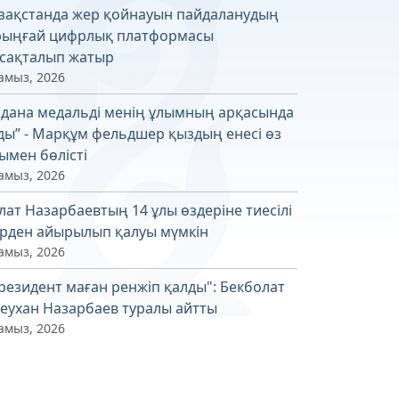
зақстанда жер қойнауын пайдаланудың
рыңғай цифрлық платформасы
сақталып жатыр
амыз, 2026
лдана медальді менің ұлымның арқасында
ды” - Марқұм фельдшер қыздың енесі өз
ымен бөлісті
амыз, 2026
лат Назарбаевтың 14 ұлы өздеріне тиесілі
рден айырылып қалуы мүмкін
амыз, 2026
резидент маған ренжіп қалды": Бекболат
леухан Назарбаев туралы айтты
амыз, 2026