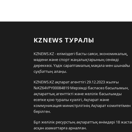
KZNEWS ТУРАЛЫ
KZNEWS.KZ - еліміздегі басты саяси, экономикалық,
мәдени және спорт жаңалықтарының сенімді
дереккөзі. Үздік сараптамалық мақала мен шынайы
сұқбаттың алаңы.
KZNEWS.KZ ақпарат агенттігі 29.12.2023 жылғы
№KZ64VPY00084819 Мерзімді баспасөз басылымын,
ақпараттық агенттікті және желілік басылымды
есепке қою туралы куәлігі, Ақпарат және
коммуникация министрлігінің Ақпарат комитетімен
берілген.
Бұл желілік ресурстың ақпараттық өнімдері 18 жаста
асқан азаматтарға арналған.