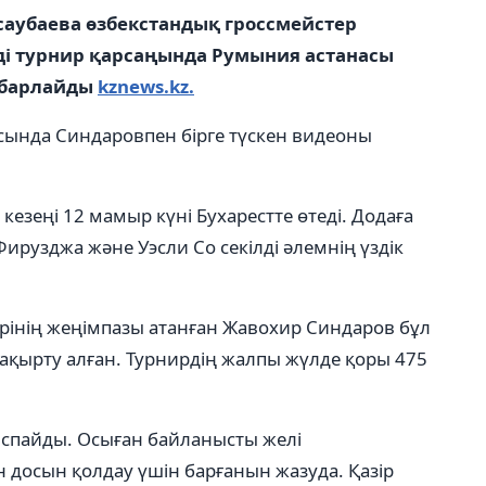
аубаева өзбекстандық гроссмейстер
і турнир қарсаңында Румыния астанасы
хабарлайды
kznews.kz.
сында Синдаровпен бірге түскен видеоны
 кезеңі 12 мамыр күні Бухарестте өтеді. Додаға
ирузджа және Уэсли Со секілді әлемнің үздік
інің жеңімпазы атанған Жавохир Синдаров бұл
шақырту алған. Турнирдің жалпы жүлде қоры 475
ыспайды. Осыған байланысты желі
досын қолдау үшін барғанын жазуда. Қазір