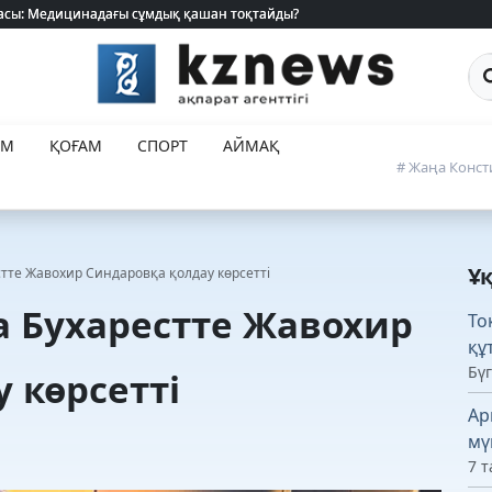
 жасы: Медицинадағы сұмдық қашан тоқтайды?
 жасы: Медицинадағы сұмдық қашан тоқтайды?
Са
ЕМ
ҚОҒАМ
СПОРТ
АЙМАҚ
# Жаңа Конст
Ұ
стте Жавохир Синдаровқа қолдау көрсетті
а Бухарестте Жавохир
То
құ
Бүг
 көрсетті
Ар
мү
7 т