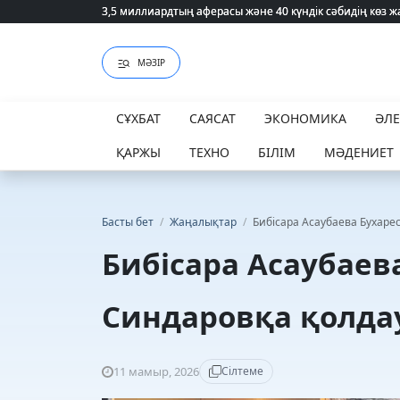
3,5 миллиардтың аферасы және 40 күндік сәбидің көз
3,5 миллиардтың аферасы және 40 күндік сәбидің көз
МӘЗІР
СҰХБАТ
САЯСАТ
ЭКОНОМИКА
ӘЛ
ҚАРЖЫ
ТЕХНО
БІЛІМ
МӘДЕНИЕТ
Басты бет
/
Жаңалықтар
/
Бибісара Асаубаева Бухаре
Бибісара Асаубаев
Синдаровқа қолдау
11 мамыр, 2026
Сілтеме