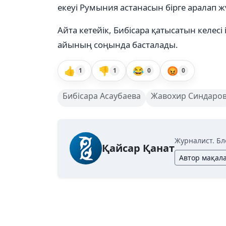
екеуі Румыния астанасын бірге аралап ж
Айта кетейік, Бибісара қатысатын келес
айының соңында басталады.
👍
👎
😂
😡
1
1
0
0
Бибісара Асаубаева
Жавохир Синдаро
Журналист. Бл
Қайсар Қанат
Автор мақал