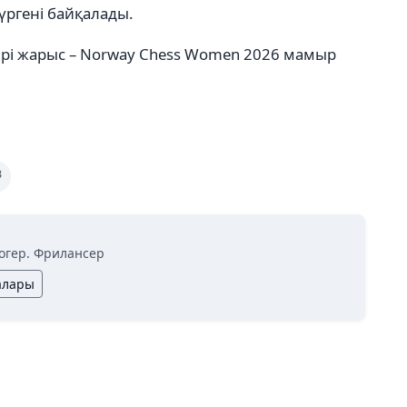
үргені байқалады.
і ірі жарыс – Norway Chess Women 2026 мамыр
в
огер. Фрилансер
алары