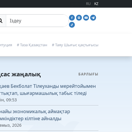
RU
KZ
йттан іздеу
итуция
# Таза Қазақстан
# Таяу Шығыс қақтығысы
қсас жаңалық
БАРЛЫҒЫ
қаев Бекболат Тілеуханды мерейтойымен
ттықтап, шығармашылық табыс тіледі
ін, 09:53
найы экономикалық аймақтар
мкіндіктер кілтіне айналды
амыз, 2026