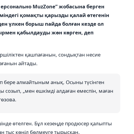
Персонально MuzZone” жобасына берген
міндегі қомақты қарызды қалай өтегенін
ден үлкен борыш пайда болған кезде ол
ырмен қабылдауды жөн көрген, деп
ршіліктен қашпағанын, сондықтан несие
рағанын айтады.
п бере алмайтыным анық. Осыны түсінген
ы созып, „мен ешкімді алдаған емеспін, маған
гөзова.
інде өтелген. Бұл кезеңде продюсер қалыпты
н тыс көңіл бөлмеуге тырысқан.