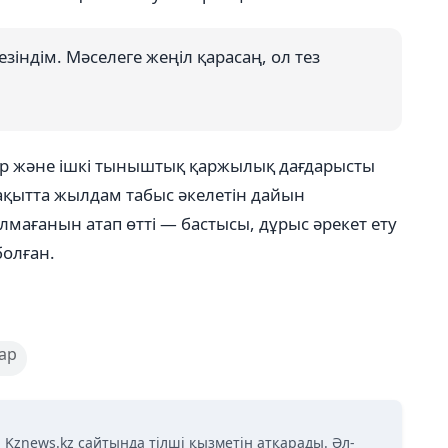
зіндім. Мәселеге жеңіл қарасаң, ол тез
ыр және ішкі тыныштық қаржылық дағдарысты
 уақытта жылдам табыс әкелетін дайын
лмағанын атап өтті — бастысы, дұрыс әрекет ету
болған.
ар
 Kznews.kz сайтында тілші қызметін атқарады. Әл-