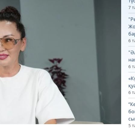
тү
7 т
"Р
Жо
ба
6 т
"Ә
на
6 т
«К
қу
6 т
“К
бо
сы
5 т