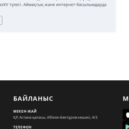
азҰУ түлегі. Аймақтық және интернет-басылымдарда
БАЙЛАНЫС
М
МЕКЕН-ЖАЙ
ҚР, Астана қаласы, Әбікен Бектұров көшесі, 4/3
ТЕЛЕФОН