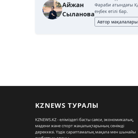
Айжан
Фараби атындағы Қ
еңбек өтілі бар.
Сыланова
Автор мақалалары
KZNEWS ТУРАЛЫ
KZNEWS.KZ - еліміздегі басты саяси, экономикалық,
мәдени және спорт жаңалықтарының сенімді
дереккөзі. Үздік сараптамалық мақала мен шынайы
сұқбаттың алаңы.