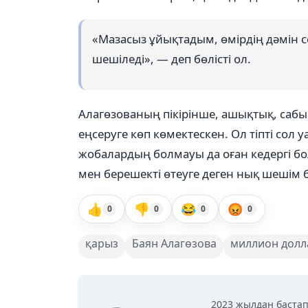
«Мазасыз ұйықтадым, өмірдің дәмін се
шешіледі», — деп бөлісті ол.
Алагөзованың пікірінше, ашықтық, саб
еңсеруге көп көмектескен. Ол тіпті сол
жобалардың болмауы да оған кедергі бо
мен берешекті өтеуге деген нық шешім 
👍
👎
😂
😡
0
0
0
0
қарыз
Баян Алагөзова
миллион долл
2023 жылдан бастап