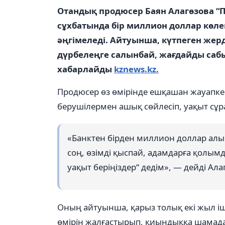
Отандық продюсер Баян Алагөзова “
сұхбатында бір миллион доллар көле
әңгімеледі. Айтуынша, күтпеген жер
дүрбелеңге салынбай, жағдайды саб
хабарлайды
kznews.kz.
Продюсер өз өмірінде ешқашан жауапке
берушілермен ашық сөйлесіп, уақыт сұ
«Банктен бірден миллион доллар алы
соң, өзімді қыспай, адамдарға қолымд
уақыт беріңіздер“ дедім», — дейді Ала
Оның айтуынша, қарыз толық екі жыл іш
өмірін жалғастырып, қиындыққа шамада