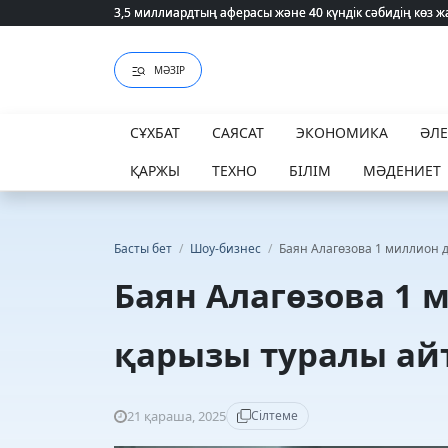
3,5 миллиардтың аферасы және 40 күндік сәбидің көз
3,5 миллиардтың аферасы және 40 күндік сәбидің көз
МӘЗІР
СҰХБАТ
САЯСАТ
ЭКОНОМИКА
ӘЛ
ҚАРЖЫ
ТЕХНО
БІЛІМ
МӘДЕНИЕТ
Басты бет
/
Шоу-бизнес
/
Баян Алагөзова 1 миллион 
Баян Алагөзова 1 
қарызы туралы ай
21 қараша, 2025
Сілтеме