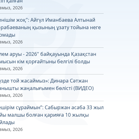
сіп қалған
амыз, 2026
енішім жоқ": Айгүл Иманбаева Алтынай
рабаеваның қызының ұзату тойына неге
рмады
амыз, 2026
лем аруы - 2026" байқауында Қазақстан
мысын кім қорғайтыны белгілі болды
амыз, 2026
үзде той жасаймыз»: Динара Сәтжан
анышты жаңалығымен бөлісті (ВИДЕО)
амыз, 2026
ешірім сұраймын”: Сабыржан асаба 33 жыл
йы малшы болған қарияға 10 жылқы
йлады
амыз, 2026