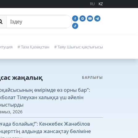
RU
KZ
йттан іздеу
итуция
# Таза Қазақстан
# Таяу Шығыс қақтығысы
қсас жаңалық
БАРЛЫҒЫ
рқайсысының өмірімде өз орны бар”:
кболат Тілеухан халыққа үш әйелін
ныстырды
амыз, 2026
ұғада болайық!”: Кенжебек Жанәбілов
нцерттің алдында жансақтау бөліміне