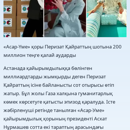
«Асар-Үме» қоры Перизат Қайраттың шотына 200
миллион теңге қалай аударды
Астанада қайырымдылыққа бөлінген
миллиардтарды жымқырды деген Перизат
Қайраттың ісіне байланысты сот отырысы өтіп
жатыр. Бұл жолы Газа халқына гуманитарлық
көмек көрсетуге қатысты эпизод қаралуда. Істе
жәбірленуші ретінде танылған «Асар-Уме»
қайырымдылық қорының президенті Асхат
Нұрмашев сотта екі тараптың арасындағы