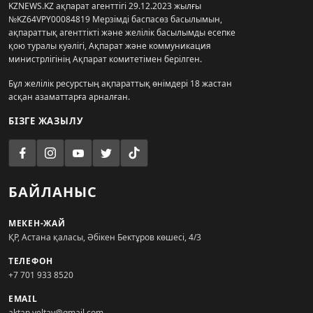
KZNEWS.KZ ақпарат агенттігі 29.12.2023 жылғы
№KZ64VPY00084819 Мерзімді баспасөз басылымын,
ақпараттық агенттікті және желілік басылымды есепке
қою туралы куәлігі, Ақпарат және коммуникация
министрлігінің Ақпарат комитетімен берілген.
Бұл желілік ресурстың ақпараттық өнімдері 18 жастан
асқан азаматтарға арналған.
БІЗГЕ ЖАЗЫЛУ
БАЙЛАНЫС
МЕКЕН-ЖАЙ
ҚР, Астана қаласы, Әбікен Бектұров көшесі, 4/3
ТЕЛЕФОН
+7 701 933 8520
EMAIL
aktan.yeltay@gmail.com