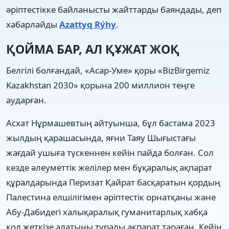
әріптестікке байланысты жайттарды баяндады, деп
хабарлайды
Azattyq Rýhy
.
ҚОЙМА БАР, АЛ ҚҰЖАТ ЖОҚ
Белгілі болғандай, «Асар-Уме» қоры «BizBirgemiz
Kazakhstan 2030» қорына 200 миллион теңге
аударған.
Асхат Нұрмашевтың айтуынша, бұл бастама 2023
жылдың қарашасында, яғни Таяу Шығыстағы
жағдай ушыға түскеннен кейін пайда болған. Сол
кезде әлеуметтік желілер мен бұқаралық ақпарат
құралдарында Перизат Қайрат басқаратын қордың
Палестина елшілігімен әріптестік орнатқаны және
Абу-Дабидегі халықаралық гуманитарлық хабқа
қол жеткізе алатыны туралы ақпарат тараған. Кейін