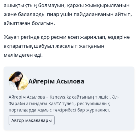
ашықтықтың болмауын, қаржы жымқырылғанын
және балаларды пиар үшін пайдаланғанын айтып,
айыптаған болатын.
Жауап ретінде қор ресми есеп жариялап, өздеріне
ақпараттық шабуыл жасалып жатқанын
мәлімдеген еді.
Айгерім Асылова
Айгерім Асылова – Kznews.kz сайтының тілшісі. Әл-
Фараби атындағы ҚазҰУ түлегі, республикалық
порталдарда жұмыс тәжірибесі бар журналист.
Автор мақалалары