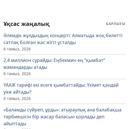
Ұқсас жаңалық
БАРЛЫҒЫ
Әлемдік жұлдыздың концерті: Алматыда жоқ билетті
сатпақ болған жас жігіт ұсталды
6 тамыз, 2026
2,4 миллион сұрайды: Еңбекмин ең “қымбат“
мамандарды атады
6 тамыз, 2026
ҮААЖ тарифі екі есеге қымбаттайды: Үкімет қандай
уәж айтады?
6 тамыз, 2026
«Баламды сүйреп, ұрды»: атыраулық ана балабақша
тәрбиешісін бір жасар баласын қорлады деп
айыптады