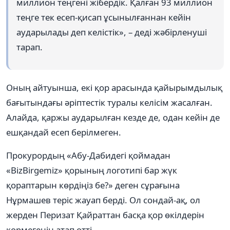
миллион теңгені жібердік. Қалған 93 миллион
теңге тек есеп-қисап ұсынылғаннан кейін
аударылады деп келістік», – деді жәбірленуші
тарап.
Оның айтуынша, екі қор арасында қайырымдылық
бағытындағы әріптестік туралы келісім жасалған.
Алайда, қаржы аударылған кезде де, одан кейін де
ешқандай есеп берілмеген.
Прокурордың «Абу-Дабидегі қоймадан
«BizBirgemiz» қорының логотипі бар жүк
қораптарын көрдіңіз бе?» деген сұрағына
Нұрмашев теріс жауап берді. Ол сондай-ақ, ол
жерден Перизат Қайраттан басқа қор өкілдерін
көрмегенін атап өтті.