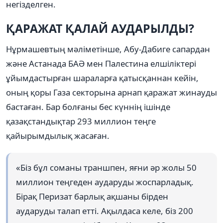
негізделген.
ҚАРАЖАТ
ҚАЛАЙ АУДАРЫЛДЫ?
Нұрмашевтың мәліметінше, Абу-Дабиге сапардан
және Астанада БАӘ мен Палестина елшіліктері
ұйымдастырған шараларға қатысқаннан кейін,
оның қоры Газа секторына арнап қаражат жинауды
бастаған. Бар болғаны бес күннің ішінде
қазақстандықтар 293 миллион теңге
қайырымдылық жасаған.
«Біз бұл соманы траншпен, яғни әр жолы 50
миллион теңгеден аударуды жоспарладық.
Бірақ Перизат барлық ақшаны бірден
аударуды талап етті. Ақылдаса келе, біз 200