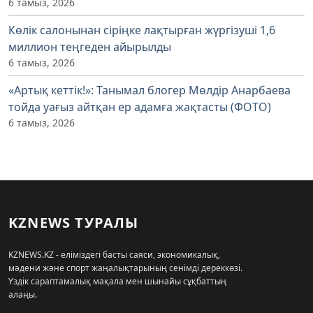
6 тамыз, 2026
Көлік салонынан сіріңке лақтырған жүргізуші 1,6
миллион теңгеден айырылды
6 тамыз, 2026
«Артық кеттік!»: Танымал блогер Мөлдір Анарбаева
тойда уағыз айтқан ер адамға жақтасты (ФОТО)
6 тамыз, 2026
KZNEWS ТУРАЛЫ
KZNEWS.KZ - еліміздегі басты саяси, экономикалық,
мәдени және спорт жаңалықтарының сенімді дереккөзі.
Үздік сараптамалық мақала мен шынайы сұқбаттың
алаңы.