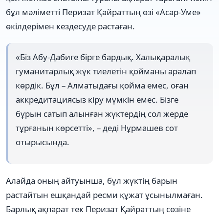
бұл мәліметті Перизат Қайраттың өзі «Асар-Уме»
өкілдерімен кездесуде растаған.
«Біз Абу-Дабиге бірге бардық. Халықаралық
гуманитарлық жүк тиелетін қойманы аралап
көрдік. Бұл – Алматыдағы қойма емес, оған
аккредитациясыз кіру мүмкін емес. Бізге
бұрын сатып алынған жүктердің сол жерде
тұрғанын көрсетті», – деді Нұрмашев сот
отырысында.
Алайда оның айтуынша, бұл жүктің барын
растайтын ешқандай ресми құжат ұсынылмаған.
Барлық ақпарат тек Перизат Қайраттың сөзіне