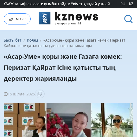
ҮААЖ тарифі екі есеге қымбаттайды: Үкімет қандай уәж айтады?
ҮААЖ тарифі екі есеге қымбаттайды: Үкімет қандай уәж айтады?
RU
KZ
МӘЗІР
Басты бет
/
Қоғам
/
«Асар-Уме» қоры және Газаға көмек: Перизат
Қайрат ісіне қатысты тың деректер жарияланды
«Асар-Уме» қоры және Газаға көмек:
Перизат Қайрат ісіне қатысты тың
деректер жарияланды
15 шілде, 2025