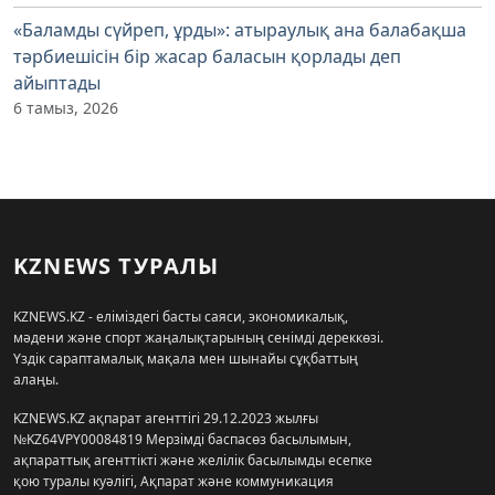
«Баламды сүйреп, ұрды»: атыраулық ана балабақша
тәрбиешісін бір жасар баласын қорлады деп
айыптады
6 тамыз, 2026
KZNEWS ТУРАЛЫ
KZNEWS.KZ - еліміздегі басты саяси, экономикалық,
мәдени және спорт жаңалықтарының сенімді дереккөзі.
Үздік сараптамалық мақала мен шынайы сұқбаттың
алаңы.
KZNEWS.KZ ақпарат агенттігі 29.12.2023 жылғы
№KZ64VPY00084819 Мерзімді баспасөз басылымын,
ақпараттық агенттікті және желілік басылымды есепке
қою туралы куәлігі, Ақпарат және коммуникация