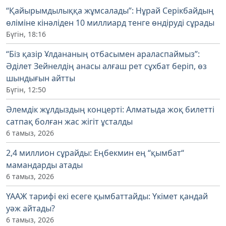
“Қайырымдылыққа жұмсалады”: Нұрай Серікбайдың
өліміне кінәліден 10 миллиард тенге өндіруді сұрады
Бүгін, 18:16
“Біз қазір Ұлдананың отбасымен араласпаймыз”:
Әділет Зейнелдің анасы алғаш рет сұхбат беріп, өз
шындығын айтты
Бүгін, 12:50
Әлемдік жұлдыздың концерті: Алматыда жоқ билетті
сатпақ болған жас жігіт ұсталды
6 тамыз, 2026
2,4 миллион сұрайды: Еңбекмин ең “қымбат“
мамандарды атады
6 тамыз, 2026
ҮААЖ тарифі екі есеге қымбаттайды: Үкімет қандай
уәж айтады?
6 тамыз, 2026