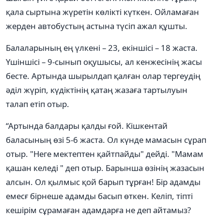
қала сыртына жүретін көлікті күткен. Ойламаған
жерден автобустың астына түсіп ажал құшты.
Балаларының ең үлкені – 23, екіншісі – 18 жаста.
Үшіншісі – 9-сынып оқушысы, ал кенжесінің жасы
бесте. Артында шырылдап қалған олар тергеудің
әділ жүріп, күдіктінің қатаң жазаға тартылуын
талап етіп отыр.
“Артында балдары қалды ғой. Кішкентай
баласының өзі 5-6 жаста. Ол күнде мамасын сұрап
отыр. "Неге мектептен қайтпайды" дейді. "Мамам
қашан келеді " деп отыр. Барынша өзінің жазасын
алсын. Ол қылмыс қой барып тұрған! Бір адамды
емесғ бірнеше адамды басып өткен. Келіп, тіпті
кешірім сұрамаған адамдарға не деп айтамыз?