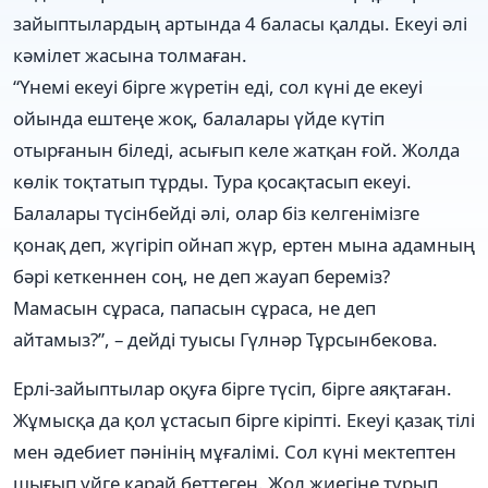
зайыптылардың артында 4 баласы қалды. Екеуі әлі
кәмілет жасына толмаған.
“Үнемі екеуі бірге жүретін еді, сол күні де екеуі
ойында ештеңе жоқ, балалары үйде күтіп
отырғанын біледі, асығып келе жатқан ғой. Жолда
көлік тоқтатып тұрды. Тура қосақтасып екеуі.
Балалары түсінбейді әлі, олар біз келгенімізге
қонақ деп, жүгіріп ойнап жүр, ертен мына адамның
бәрі кеткеннен соң, не деп жауап береміз?
Мамасын сұраса, папасын сұраса, не деп
айтамыз?”, – дейді туысы Гүлнәр Тұрсынбекова.
Ерлі-зайыптылар оқуға бірге түсіп, бірге аяқтаған.
Жұмысқа да қол ұстасып бірге кіріпті. Екеуі қазақ тілі
мен әдебиет пәнінің мұғалімі. Сол күні мектептен
шығып үйге қарай беттеген. Жол жиегіне тұрып,