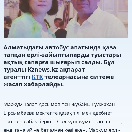
Алматыдағы автобус апатында қаза
тапқан ерлі-зайыптыларды туыстары
ақтық сапарға шығарып салды. Бұл
туралы Kznews.kz ақпарат
агенттігі
КТК
телеарнасына сілтеме
жасап хабарлайды.
Марқұм Талап Қасымов пен жұбайы Гүлжахан
Ырсымбаева мектепте қазақ тілі мен әдебиеті
пәнінен сабақ беріпті. Сол күні жұмыстан шығып,
енді ғана үйіне бет алған кезі екен. Марқұм ерлі-