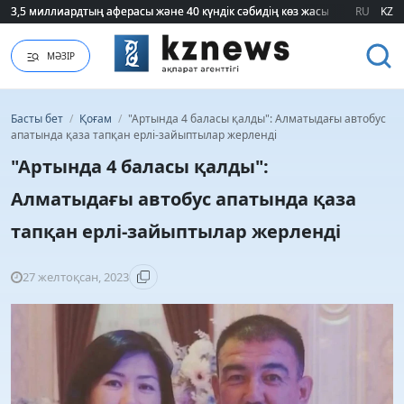
3,5 миллиардтың аферасы және 40 күндік сәбидің көз жасы: Медицинад
3,5 миллиардтың аферасы және 40 күндік сәбидің көз жасы: Медицинад
RU
KZ
МӘЗІР
Басты бет
/
Қоғам
/
"Артында 4 баласы қалды": Алматыдағы автобус
апатында қаза тапқан ерлі-зайыптылар жерленді
"Артында 4 баласы қалды":
Алматыдағы автобус апатында қаза
тапқан ерлі-зайыптылар жерленді
27 желтоқсан, 2023