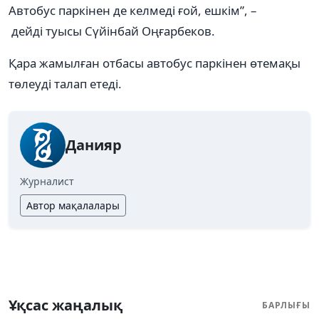
Автобус паркінен де келмеді ғой, ешкім”, –
дейді туысы Сүйінбай Оңғарбеков.
Қара жамылған отбасы автобус паркінен өтемақы
төлеуді талап етеді.
Данияр
Журналист
Автор мақалалары
Ұқсас жаңалық
БАРЛЫҒЫ