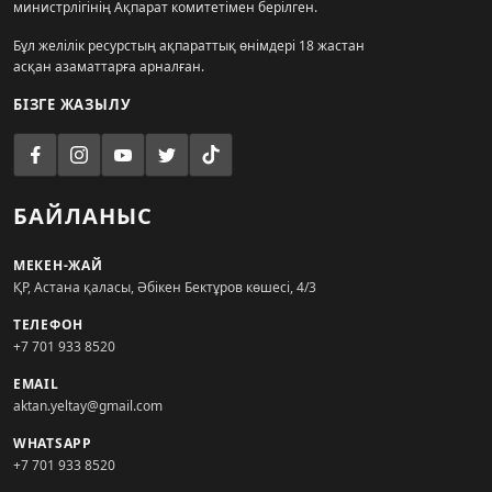
министрлігінің Ақпарат комитетімен берілген.
Бұл желілік ресурстың ақпараттық өнімдері 18 жастан
асқан азаматтарға арналған.
БІЗГЕ ЖАЗЫЛУ
БАЙЛАНЫС
МЕКЕН-ЖАЙ
ҚР, Астана қаласы, Әбікен Бектұров көшесі, 4/3
ТЕЛЕФОН
+7 701 933 8520
EMAIL
aktan.yeltay@gmail.com
WHATSAPP
+7 701 933 8520