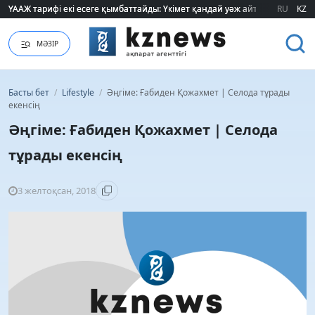
ҮААЖ тарифі екі есеге қымбаттайды: Үкімет қандай уәж айтады?
ҮААЖ тарифі екі есеге қымбаттайды: Үкімет қандай уәж айтады?
RU
KZ
МӘЗІР
Басты бет
/
Lifestyle
/
Әңгіме: Ғабиден Қожахмет | Селода тұрады
екенсің
Әңгіме: Ғабиден Қожахмет | Селода
тұрады екенсің
3 желтоқсан, 2018