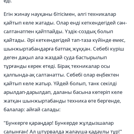
еді.
Егін жинау науқаны бітісімен, әлгі техникалар
қайтып келе жатады. Олар енді кеткендегідей сән-
салтанатпен қайтпайды. Үздік-создық болып
қайтады. Әрі кеткендегідей тап-таза күйінде емес,
шынжыртабандарға батпақ жұққан. Себебі күріш
деген дақыл ала жаздай суда бастырылып
тұрғанды керек етеді. Бірақ техникалар осы
қалпында-ақ салтанатты. Себебі олар еңбектен
қайтып келе жатыр. Үйдей болып, танк секілді
арылдап-дарылдап, даланы басына көтеріп келе
жатқан шынжыртабанды техника өте бергенде,
балалар: айғай салады:
"Бункерге қараңдар! Бункерде жұлдызшалар
салынған! Ал штурвалда жалауша қадаулы тұр!"