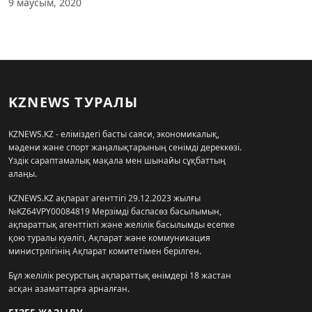
9 маусым, 2020
KZNEWS ТУРАЛЫ
KZNEWS.KZ - еліміздегі басты саяси, экономикалық,
мәдени және спорт жаңалықтарының сенімді дереккөзі.
Үздік сараптамалық мақала мен шынайы сұқбаттың
алаңы.
KZNEWS.KZ ақпарат агенттігі 29.12.2023 жылғы
№KZ64VPY00084819 Мерзімді баспасөз басылымын,
ақпараттық агенттікті және желілік басылымды есепке
қою туралы куәлігі, Ақпарат және коммуникация
министрлігінің Ақпарат комитетімен берілген.
Бұл желілік ресурстың ақпараттық өнімдері 18 жастан
асқан азаматтарға арналған.