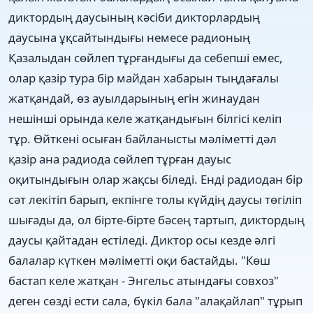
диктордың даусының кәсіби дикторлардың
даусына ұқсайтындығы немесе радионың
Қазалыдан сөйлеп тұрғандығы да себепші емес,
олар қазір тура бір майдан хабарын тыңдағалы
жатқандай, өз ауылдарының егін жинаудан
нешінші орында келе жатқандығын білгісі келіп
тұр. Өйткені осыған байланысты мәліметті дәл
қазір ана радиода сөйлеп тұрған дауыс
оқитындығын олар жақсы біледі. Енді радиодан бір
сәт лекітіп барып, екпінге толы күйдің даусы төгіліп
шығады да, ол бірте-бірте бәсең тартып, диктордың
даусы қайтадан естіледі. Диктор осы кезде әлгі
балалар күткен мәліметті оқи бастайды. "Көш
бастап келе жатқан - Энгельс атындағы совхоз"
деген сөзді ести сала, бүкіл бала "алақайлап" тұрып