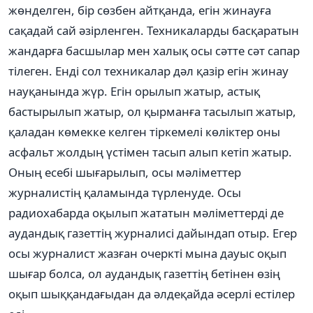
жөнделген, бір сөзбен айтқанда, егін жинауға
сақадай сай әзірленген. Техникаларды басқаратын
жандарға басшылар мен халық осы сәтте сәт сапар
тілеген. Енді сол техникалар дәл қазір егін жинау
науқанында жүр. Егін орылып жатыр, астық
бастырылып жатыр, ол қырманға тасылып жатыр,
қаладан көмекке келген тіркемелі көліктер оны
асфальт жолдың үстімен тасып алып кетіп жатыр.
Оның есебі шығарылып, осы мәліметтер
журналистің қаламында түрленуде. Осы
радиохабарда оқылып жататын мәліметтерді де
аудандық газеттің журналисі дайындап отыр. Егер
осы журналист жазған очеркті мына дауыс оқып
шығар болса, ол аудандық газеттің бетінен өзің
оқып шыққандағыдан да әлдеқайда әсерлі естілер