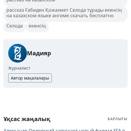
рассказ Ғабиден Қожахмет Селода тұрады екенсің
на казахском языке ангиме скачать бесплатно
Селода
екенсің
Мадияр
Журналист
Автор мақалалары
Ұқсас жаңалық
БАРЛЫҒЫ
Александр Орловский запускает новый филиал FFA в