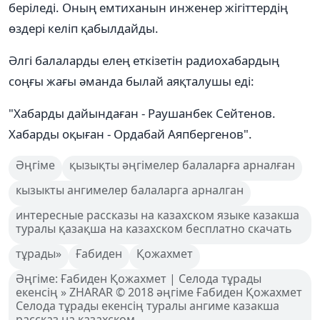
беріледі. Оның емтиханын инженер жігіттердің
өздері келіп қабылдайды.
Әлгі балаларды елең еткізетін радиохабардың
соңғы жағы әманда былай аяқталушы еді:
"Хабарды дайындаған - Раушанбек Сейтенов.
Хабарды оқыған - Ордабай Аяпбергенов".
Әңгіме
қызықты әңгімелер балаларға арналған
кызыкты ангимелер балаларга арналган
интересные рассказы на казахском языке казакша
туралы қазақша на казахском бесплатно скачать
тұрады»
Ғабиден
Қожахмет
Әңгіме: Ғабиден Қожахмет | Селода тұрады
екенсің » ZHARAR © 2018 әңгіме Ғабиден Қожахмет
Селода тұрады екенсің туралы ангиме казакша
рассказ на казахском