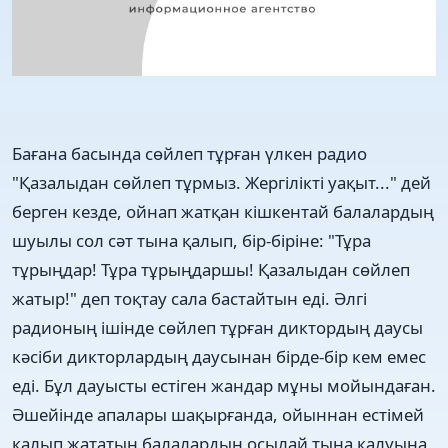
Бағана басында сөйлеп тұрған үлкен радио
"Қазалыдан сөйлеп тұрмыз. Жергілікті уақыт..." дей
берген кезде, ойнап жатқан кішкентай балалардың
шуылы сол сәт тына қалып, бір-біріне: "Тұра
тұрыңдар! Тұра тұрыңдаршы! Қазалыдан сөйлеп
жатыр!" деп тоқтау сала бастайтын еді. Әлгі
радионың ішінде сөйлеп тұрған диктордың даусы
кәсіби дикторлардың даусынан бірде-бір кем емес
еді. Бұл дауысты естіген жандар мұны мойындаған.
Әшейінде апалары шақырғанда, ойыннан естімей
қалып жататын балалардың осылай тына қалуына