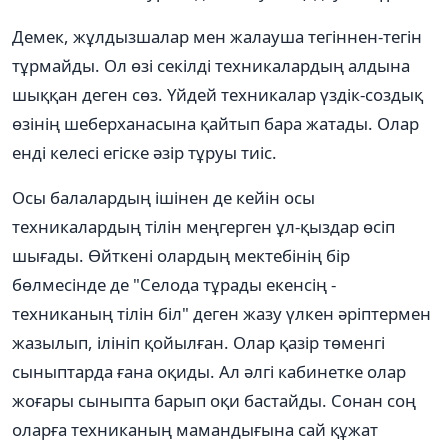
Демек, жұлдызшалар мен жалауша тегіннен-тегін
тұрмайды. Ол өзі секілді техникалардың алдына
шыққан деген сөз. Үйдей техникалар үздік-создық
өзінің шеберханасына қайтып бара жатады. Олар
енді келесі егіске әзір тұруы тиіс.
Осы балалардың ішінен де кейін осы
техникалардың тілін меңгерген ұл-қыздар өсіп
шығады. Өйткені олардың мектебінің бір
бөлмесінде де "Селода тұрады екенсің -
техниканың тілін біл" деген жазу үлкен әріптермен
жазылып, ілініп қойылған. Олар қазір төменгі
сыныптарда ғана оқиды. Ал әлгі кабинетке олар
жоғары сыныпта барып оқи бастайды. Сонан соң
оларға техниканың мамандығына сай құжат