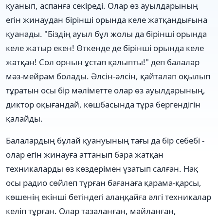
қуанып, аспанға секіреді. Олар өз ауылдарының
егін жинаудан бірінші орында келе жатқандығына
қуанады. "Біздің ауыл бұл жолы да бірінші орында
келе жатыр екен! Өткенде де бірінші орында келе
жатқан! Сол орнын ұстап қалыпты!" деп балалар
мәз-мейрам болады. Әлсін-әлсін, қайталап оқылып
тұратын осы бір мәліметте олар өз ауылдарының,
диктор оқығандай, көшбасында тұра бергендігін
қалайды.
Балалардың бұлай қуануының тағы да бір себебі -
олар егін жинауға аттанып бара жатқан
техникаларды өз көздерімен ұзатып салған. Нақ
осы радио сөйлеп тұрған бағанаға қарама-қарсы,
көшенің екінші бетіндегі алаңқайға әлгі техникалар
келіп тұрған. Олар тазаланған, майланған,