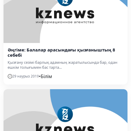
Әңгіме: Балалар арасындағы қызғаныштың 8
себебі
Қызғану сезімі барлық адамның жаратылысында бар, одан
ешкім толығымен бас тарта...
•
Білім
29 наурыз 2019