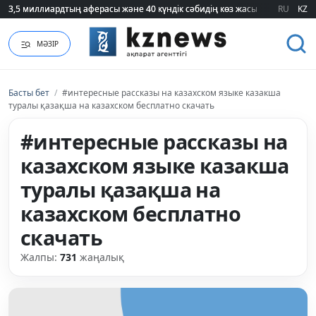
3,5 миллиардтың аферасы және 40 күндік сәбидің көз жасы: Медицинад
3,5 миллиардтың аферасы және 40 күндік сәбидің көз жасы: Медицинад
RU
KZ
МӘЗІР
Басты бет
/
#интересные рассказы на казахском языке казакша
туралы қазақша на казахском бесплатно скачать
#интересные рассказы на
казахском языке казакша
туралы қазақша на
казахском бесплатно
скачать
Жалпы:
731
жаңалық