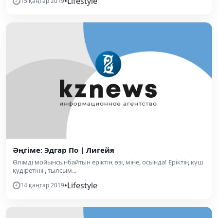
•
Lifestyle
15 қаңтар 2019
Әңгіме: Эдгар По | Лигейя
Өлімді мойынсынбайтын еріктің өзі, міне, осында! Еріктің күш
құдіретінің тылсым...
•
Lifestyle
14 қаңтар 2019