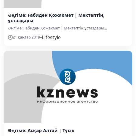
Әңгіме: Ғабиден Қожахмет | Мектептің
ұстаздары
Әңгіме: Ғабиден Қожахмет | Мектептің ұстаздары...
•
Lifestyle
21 қаңтар 2019
Әңгіме: Асқар Алтай | Түсік