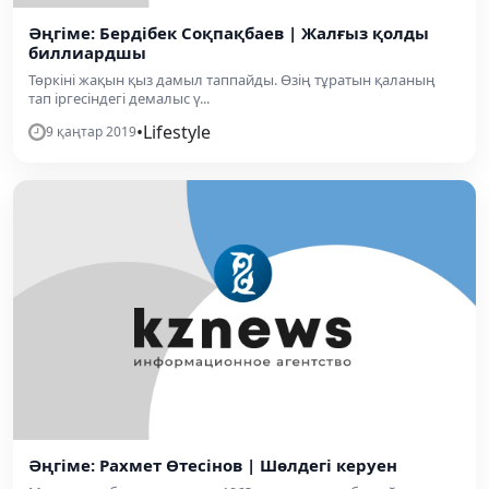
Әңгіме: Бердібек Соқпақбаев | Жалғыз қолды
биллиардшы
Төркіні жақын қыз дамыл таппайды. Өзің тұратын қаланың
тап іргесіндегі демалыс ү...
•
Lifestyle
9 қаңтар 2019
Әңгіме: Рахмет Өтесінов | Шөлдегі керуен