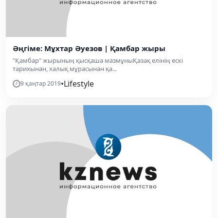
Әңгіме: Мұхтар Әуезов | Қамбар жыры
"Қамбар" жырының қысқаша мазмұныҚазақ елінің ескі
тарихынан, халық мұрасынан қа...
•
Lifestyle
9 қаңтар 2019