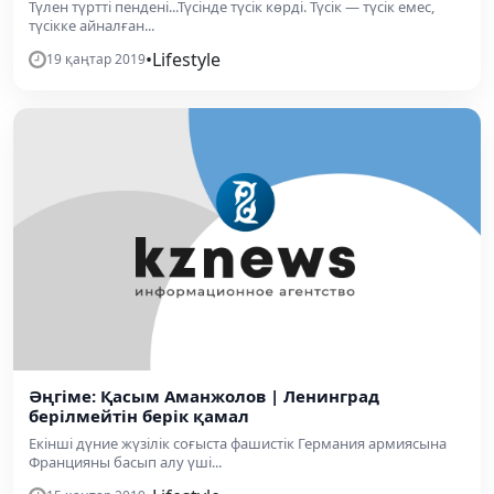
Түлен түртті пендені...Түсінде түсік көрді. Түсік — түсік емес,
түсікке айналған...
•
Lifestyle
19 қаңтар 2019
Әңгіме: Қасым Аманжолов | Ленинград
берілмейтін берік қамал
Екінші дүние жүзілік соғыста фашистік Германия армиясына
Францияны басып алу үші...