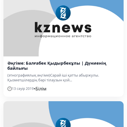
Әңгіме: Балғабек Қыдырбекұлы | Дүниенің
байлығы
(этнографиялық әңгіме)Сарай іші қатты абыржулы.
Қызметшілердің бәрі тілаузын қой...
•
Білім
13 сәуір 2019