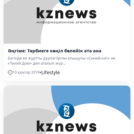
Әңгіме: Тәрбиеге көңіл бөлейік ата ана
Бүгінде ел жұртты дүрліктірген атышулы «Синий кит» не
«Тихий Дом» деп аталып жүр...
•
Lifestyle
10 қаңтар 2019