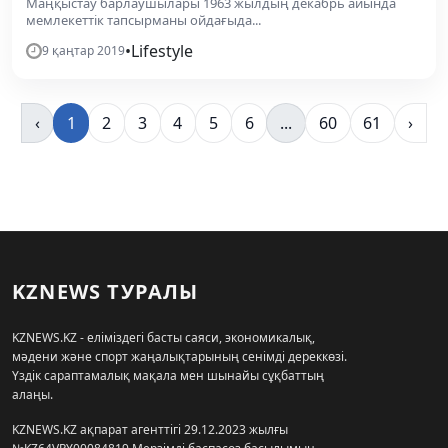
Маңқыстау барлаушылары 1963 жылдың декабрь айында
мемлекеттік тапсырманы ойдағыда...
•
Lifestyle
9 қаңтар 2019
‹
1
2
3
4
5
6
...
60
61
›
KZNEWS ТУРАЛЫ
KZNEWS.KZ - еліміздегі басты саяси, экономикалық,
мәдени және спорт жаңалықтарының сенімді дереккөзі.
Үздік сараптамалық мақала мен шынайы сұқбаттың
алаңы.
KZNEWS.KZ ақпарат агенттігі 29.12.2023 жылғы