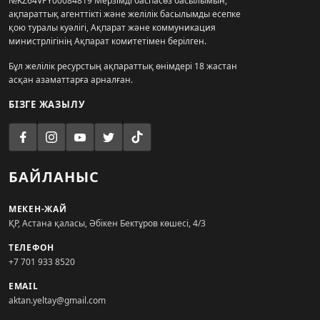
№KZ64VPY00084819 Мерзімді баспасөз басылымын,
ақпараттық агенттікті және желілік басылымды есепке
қою туралы куәлігі, Ақпарат және коммуникация
министрлігінің Ақпарат комитетімен берілген.
Бұл желілік ресурстың ақпараттық өнімдері 18 жастан
асқан азаматтарға арналған.
БІЗГЕ ЖАЗЫЛУ
БАЙЛАНЫС
МЕКЕН-ЖАЙ
ҚР, Астана қаласы, Әбікен Бектұров көшесі, 4/3
ТЕЛЕФОН
+7 701 933 8520
EMAIL
aktan.yeltay@gmail.com