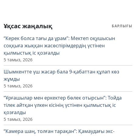
Ұқсас жаңалық
БАРЛЫҒЫ
“Керек болса тағы да ұрам”: Мектеп оқушысын
соққыға жыққан жасөспірімдердің үстінен
қылмыстық іс қозғалды
5 тамыз, 2026
Шымкентте үш жасар бала 9-қабаттан құлап көз
жұмды
5 тамыз, 2026
“Ұрғашылар мен еркектер бөлек отырсын”: Тойда
тілек айтқан үлкен кісінің үстінен қылмыстық іс
қозғалды
5 тамыз, 2026
“Камера шаң, толған тарақан”: Қамаудағы экс-