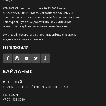
алаңы.
KZNEWS.KZ ақпарат агенттігі 29.12.2023 жылғы
№KZ64VPY00084819 Мерзімді баспасөз басылымын,
ақпараттық агенттікті және желілік басылымды есепке
қою туралы куәлігі, Ақпарат және коммуникация
министрлігінің Ақпарат комитетімен берілген.
Бұл желілік ресурстың ақпараттық өнімдері 18 жастан
асқан азаматтарға арналған.
БІЗГЕ ЖАЗЫЛУ
БАЙЛАНЫС
МЕКЕН-ЖАЙ
ҚР, Астана қаласы, Әбікен Бектұров көшесі, 4/3
ТЕЛЕФОН
+7 701 933 8520