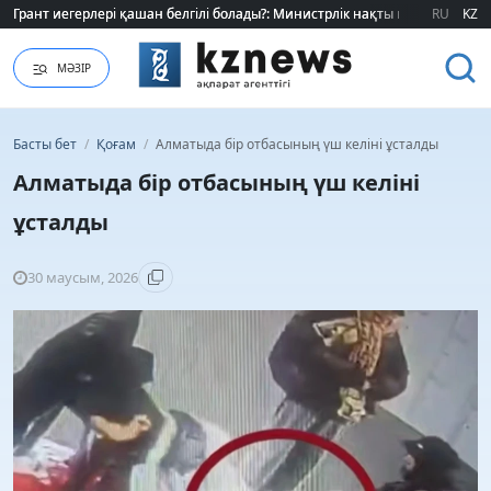
Грант иегерлері қашан белгілі болады?: Министрлік нақты мерзімді атад
Грант иегерлері қашан белгілі болады?: Министрлік нақты мерзімді атад
RU
KZ
МӘЗІР
Басты бет
/
Қоғам
/
Алматыда бір отбасының үш келіні ұсталды
Алматыда бір отбасының үш келіні
ұсталды
30 маусым, 2026