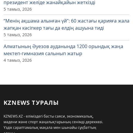
президент желіде жанайқайын жеткізді
5 тамыз, 2026
“Менің ақшама алынған үй”: 60 жастағы қарияға жала
жапқан кәсіпкер тағы да елдің ашуына тиді
5 тамыз, 2026
Алматының Әуезов ауданында 1200 орындық жаңа
мектеп-гимназия салынып жатыр
4 тамыз, 2026
KZNEWS ТУРАЛЫ
KZNEWS.KZ - еліміздегі басты саяси, экономикалық,
мәдени және спорт жаңалықтарының сенімді дереккөзі.
Үздік сараптамалық мақала мен шынайы сұқбаттың