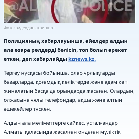
Фото: видеодан скриншот
Полицияның хабарлауынша, әйелдер алдын
ала өзара рөлдерді бөлісіп, топ болып әрекет
еткен, деп хабарлайды
kznews.kz.
Тергеу нұсқасы бойынша, олар ұрлықтарды
базарларда, қоғамдық көліктерде және адам көп
жиналатын басқа да орындарда жасаған. Олардың
олжасына ұялы телефондар, ақша және алтын
әшекейлер түскен.
Алдын ала мәліметтерге сәйкес, ұсталғандар
Алматы қаласында жасалған ондаған мүліктік