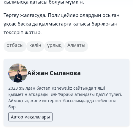
қылмысқа қатысы болуы мүмкін.
Тергеу жалғасуда. Полицейлер олардың осыған
ұқсас басқа да қылмыстарға қатысы бар-жоғын
тексеріп жатыр.
отбасы
келін
ұрлық
Алматы
Айжан Сыланова
2023 жылдан бастап Kznews.kz сайтында тілші
қызметін атқарады. Әл-Фараби атындағы ҚазҰУ түлегі.
Аймақтық және интернет-басылымдарда еңбек өтілі
бар.
Автор мақалалары