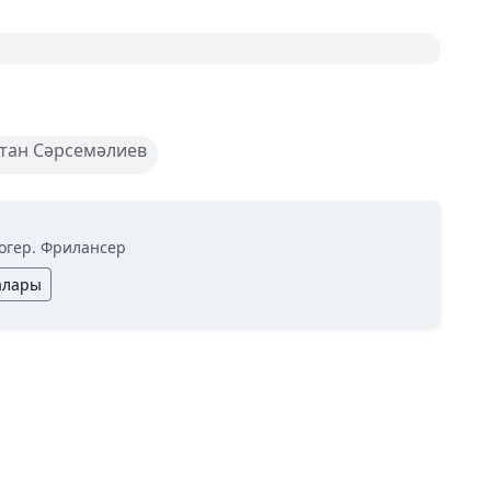
тан Сәрсемәлиев
огер. Фрилансер
алары