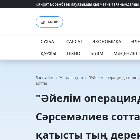
Қайрат Боранбаев лауазымды қызметке тағайындалды
Қайрат Боранбаев лауазымды қызметке тағайындалды
МӘЗІР
СҰХБАТ
САЯСАТ
ЭКОНОМИКА
ӘЛ
ҚАРЖЫ
ТЕХНО
БІЛІМ
МӘДЕНИЕТ
Басты бет
/
Жаңалықтар
/
"Әйелім операцияда жалғы
айтты
"Әйелім операция
Сәрсемәлиев сотт
қатысты тың дере