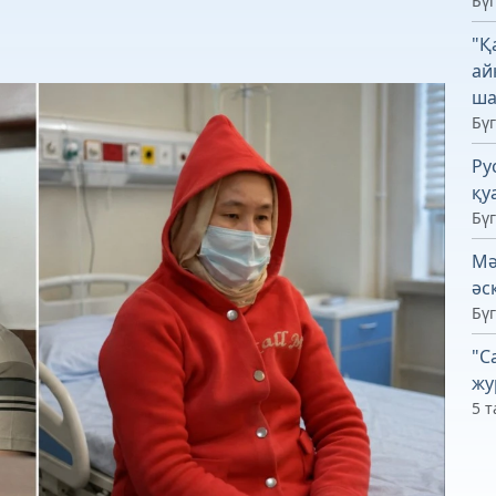
Бүг
"Қ
ай
ша
Бүг
Ру
қу
Бүг
Мә
әс
Бүг
"С
жу
5 т