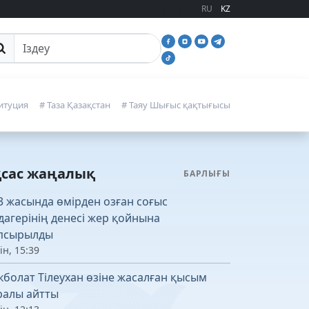
RU
KZ
йттан іздеу
итуция
# Таза Қазақстан
# Таяу Шығыс қақтығысы
қсас жаңалық
БАРЛЫҒЫ
3 жасында өмірден озған соғыс
дагерінің денесі жер қойнына
псырылды
ін, 15:39
кболат Тілеухан өзіне жасалған қысым
ралы айтты