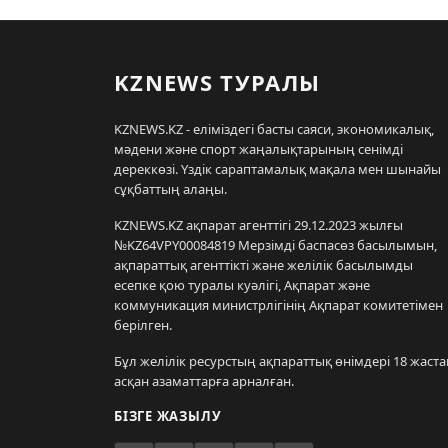
KZNEWS ТУРАЛЫ
KZNEWS.KZ - еліміздегі басты саяси, экономикалық,
мәдени және спорт жаңалықтарының сенімді
дереккөзі. Үздік сараптамалық мақала мен шынайы
сұқбаттың алаңы.
KZNEWS.KZ ақпарат агенттігі 29.12.2023 жылғы
№KZ64VPY00084819 Мерзімді баспасөз басылымын,
ақпараттық агенттікті және желілік басылымды
есепке қою туралы куәлігі, Ақпарат және
коммуникация министрлігінің Ақпарат комитетімен
берілген.
Бұл желілік ресурстың ақпараттық өнімдері 18 жаста
асқан азаматтарға арналған.
БІЗГЕ ЖАЗЫЛУ