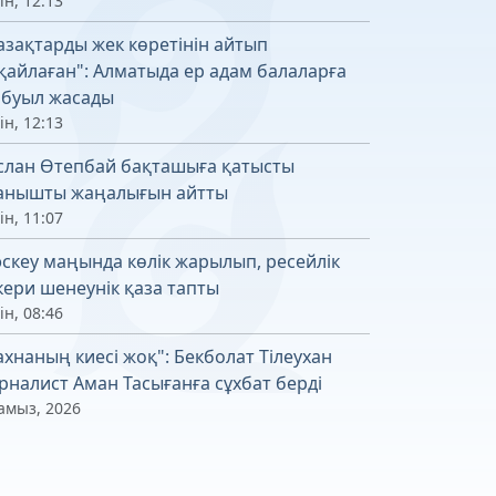
ін, 12:13
азақтарды жек көретінін айтып
қайлаған": Алматыда ер адам балаларға
буыл жасады
ін, 12:13
слан Өтепбай бақташыға қатысты
анышты жаңалығын айтты
ін, 11:07
скеу маңында көлік жарылып, ресейлік
кери шенеунік қаза тапты
ін, 08:46
ахнаның киесі жоқ": Бекболат Тілеухан
рналист Аман Тасығанға сұхбат берді
амыз, 2026