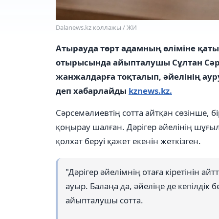
Dalanews.kz коллажы / ЖИ
Атырауда төрт адамның өліміне қатыс
отырысында айыпталушы Сұлтан Сәрс
жанжалдарға тоқталып, әйелінің ауру
деп хабарлайды
kznews.kz.
Сәрсемәлиевтің сотта айтқан сөзінше, бі
қоңырау шалған. Дәрігер әйелінің шұғыл
қолхат беруі қажет екенін жеткізген.
"Дәрігер әйелімнің отаға кіретінін айт
ауыр. Балаңа да, әйеліңе де кепілдік 
айыпталушы сотта.