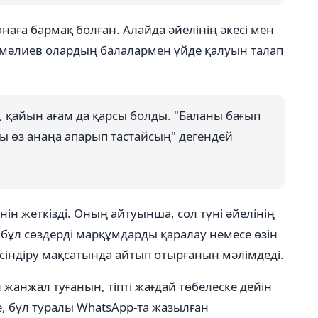
анаға бармақ болған. Алайда әйелінің әкесі мен
емәлиев олардың балалармен үйде қалуын талап
 қайын ағам да қарсы болды. "Баланы бағып
ды өз анаңа апарып тастайсың" дегендей
ін жеткізді. Оның айтуынша, сол түні әйелінің
бұл сөздерді марқұмдарды қаралау немесе өзін
түсіндіру мақсатында айтып отырғанын мәлімдеді.
 жанжал туғанын, тіпті жағдай төбелеске дейін
е, бұл туралы WhatsApp-та жазылған