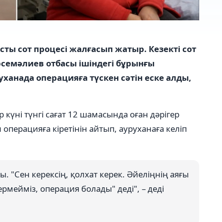
ты сот процесі жалғасып жатыр. Кезекті сот
емәлиев отбасы ішіндегі бұрынғы
ханада операцияға түскен сәтін еске алды,
р күні түнгі сағат 12 шамасында оған дәрігер
 операцияға кіретінін айтып, ауруханаға келіп
ты. "Сен керексің, қолхат керек. Әйеліңнің аяғы
бермейміз, операция болады" деді", – деді