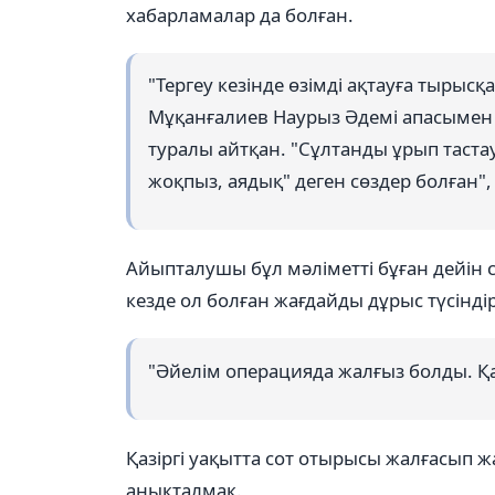
хабарламалар да болған.
"Тергеу кезінде өзімді ақтауға тыры
Мұқанғалиев Наурыз Әдемі апасымен
туралы айтқан. "Сұлтанды ұрып тастау
жоқпыз, аядық" деген сөздер болған", 
Айыпталушы бұл мәліметті бұған дейін 
кезде ол болған жағдайды дұрыс түсінді
"Әйелім операцияда жалғыз болды. Қа
Қазіргі уақытта сот отырысы жалғасып 
анықталмақ.