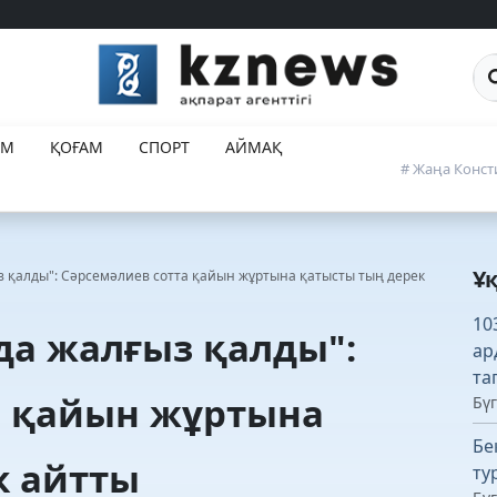
Са
ЕМ
ҚОҒАМ
СПОРТ
АЙМАҚ
# Жаңа Конст
Ұ
з қалды": Сәрсемәлиев сотта қайын жұртына қатысты тың дерек
10
да жалғыз қалды":
ар
та
а қайын жұртына
Бүг
Бе
к айтты
ту