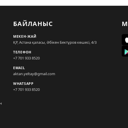
БАЙЛАНЫС
М
МЕКЕН-ЖАЙ
ҚР, Астана қаласы, Әбікен Бектұров көшесі, 4/3
ТЕЛЕФОН
+7 701 933 8520
EMAIL
aktan.yeltay@gmail.com
WHATSAPP
+7 701 933 8520
н