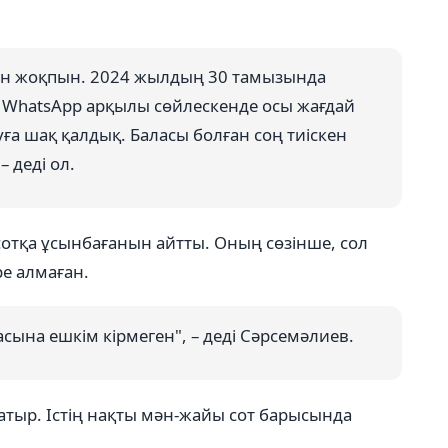
сқан жоқпын. 2024 жылдың 30 тамызында
 WhatsApp арқылы сөйлескенде осы жағдай
ға шақ қалдық. Баласы болған соң тиіскен
– деді ол.
сотқа ұсынбағанын айтты. Оның сөзінше, сол
ре алмаған.
сына ешкім кірмеген", – деді Сәрсемәлиев.
жатыр. Істің нақты мән-жайы сот барысында