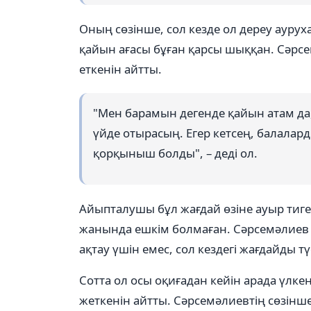
Оның сөзінше, сол кезде ол дереу аурух
қайын ағасы бұған қарсы шыққан. Сәрс
еткенін айтты.
"Мен барамын дегенде қайын атам да,
үйде отырасың. Егер кетсең, балалар
қорқыныш болды", – деді ол.
Айыпталушы бұл жағдай өзіне ауыр тиген
жанында ешкім болмаған. Сәрсемәлиев 
ақтау үшін емес, сол кездегі жағдайды 
Сотта ол осы оқиғадан кейін арада үлкен
жеткенін айтты. Сәрсемәлиевтің сөзінш