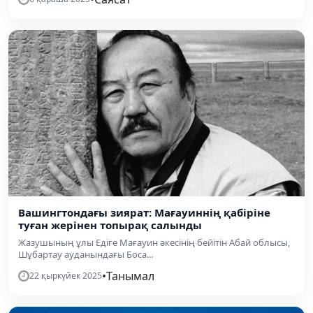
Вашингтондағы зиярат: Мағауиннің қабіріне
туған жерінен топырақ салынды
Жазушының ұлы Едіге Мағауин әкесінің бейітін Абай облысы,
Шұбартау ауданындағы Боса...
•
Танымал
22 қыркүйек 2025