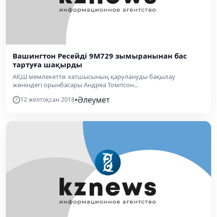
Вашингтон Ресейді 9М729 зымыранынан бас
тартуға шақырды
АҚШ мемлекеттік хатшысының қарулануды бақылау
жөніндегі орынбасары Андреа Томпсон...
•
Әлеумет
12 желтоқсан 2018