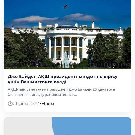
Джо Байден АҚШ президенті міндетіне кірісу
үшін Вашингтонға келді
АҚШ-тың сайланған президенті Джо Байден 20 қаңтарға
белгіленген инаугурациясы алдын...
•
Әлем
20 қаңтар 2021