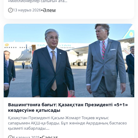
«миллионерлер салығы» ата...
•
Әлем
13 наурыз 2026
Вашингтонға бағыт: Қазақстан Президенті «5+1»
кездесуіне қатысады
Қазақстан Президенті Қасым-Жомарт Тоқаев жұмыс
сапарымен АҚШ-қа барды. Бұл жөнінде Ақорданың баспасөз
қызметі хабарлады....
•
Саясат
6 қараша 2025