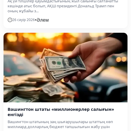
Ақ үй тілшілер қауымдастығының жыл сайынғы салтанатты
кешінде атыс болып, АҚШ президенті Дональд Трамп пен
оның жұбайы з...
•
Әлем
26 сәуір 2026
Вашингтон штаты «миллионерлер салығын»
енгізді
Вашингтон штатының заң шығарушылары штаттың көп
миллиард долларлық бюджет тапшылығын жабу үшін