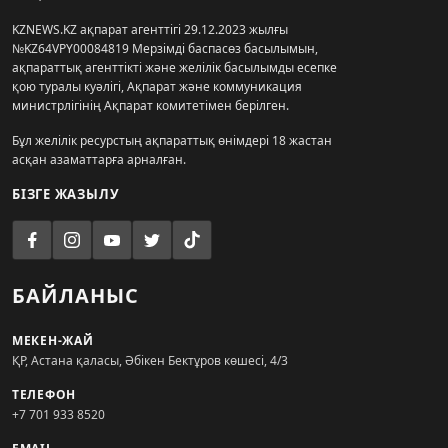
KZNEWS.KZ ақпарат агенттігі 29.12.2023 жылғы
№KZ64VPY00084819 Мерзімді баспасөз басылымын,
ақпараттық агенттікті және желілік басылымды есепке
қою туралы куәлігі, Ақпарат және коммуникация
министрлігінің Ақпарат комитетімен берілген.
Бұл желілік ресурстың ақпараттық өнімдері 18 жастан
асқан азаматтарға арналған.
БІЗГЕ ЖАЗЫЛУ
БАЙЛАНЫС
МЕКЕН-ЖАЙ
ҚР, Астана қаласы, Әбікен Бектұров көшесі, 4/3
ТЕЛЕФОН
+7 701 933 8520