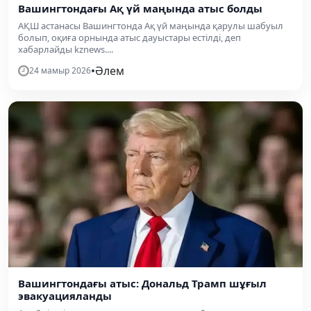
Вашингтондағы Ақ үй маңында атыс болды
АҚШ астанасы Вашингтонда Ақ үй маңында қарулы шабуыл
болып, оқиға орнында атыс дауыстары естілді, деп
хабарлайды kznews....
•
Әлем
24 мамыр 2026
Вашингтондағы атыс: Дональд Трамп шұғыл
эвакуацияланды