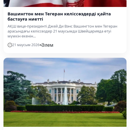
Вашингтон мен Тегеран келіссөздерді қайта
бастауға ниетті
АҚШ вице-президенті Джей Ди Вэнс Вашингтон мен Тегеран
арасындағы келіссөздер 21 маусымда Швейцарияда өтуі
мүмкін екенін...
•
Әлем
21 маусым 2026