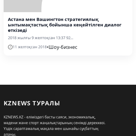
Астана мен Вашингтон стратегиялық
ынтымақтастық бойынша кеңейтілген диалог
өткізеді
2018 жылғы 9 желтоқсан 13:37 92...
•
Шоу-бизнес
11 желтоқсан 2018
KZNEWS ТУРАЛЫ
KZNEWS.KZ - еліміздегі басты саяси, экономикалық,
мәдени және спорт жаңалықтарының сенімді дереккөзі.
Үздік сараптамалық мақала мен шынайы сұқбаттың
алаңы.