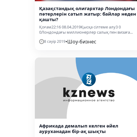
Қазақстандық олигархтар Лондондағы
пәтерлерін сатып жатыр: байлар неден
қашты?
Қоғам22:16 08.04.2019Қысқа сілтеме алу3 0
0Лондондағы миллионерлер салық пен визаға...
•
Шоу-бизнес
8 сәуір 2019
Африкада демалып келген әйел
ауруханадан бір-ақ шықты