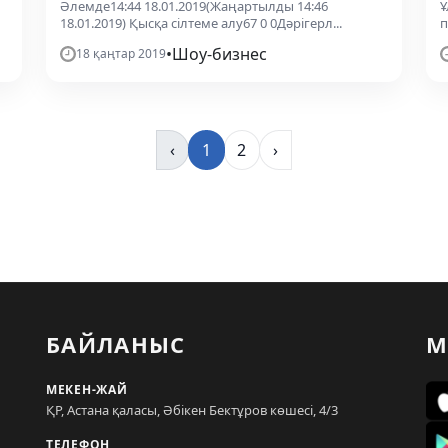
Әлемде14:44 18.01.2019(Жаңартылды 14:46
Ұ
18.01.2019) Қысқа сілтеме алу67 0 0Дәрігерл...
п
•
Шоу-бизнес
18 қаңтар 2019
‹
1
2
›
БАЙЛАНЫС
М
МЕКЕН-ЖАЙ
ҚР, Астана қаласы, Әбікен Бектұров көшесі, 4/3
ТЕЛЕФОН