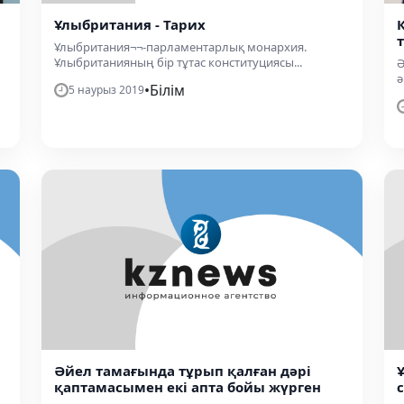
Ұлыбритания - Тарих
Ұлыбритания¬¬-парламентарлық монархия.
Ұлыбританияның бір тұтас конституциясы...
Ә
ә
•
Білім
5 наурыз 2019
Әйел тамағында тұрып қалған дәрі
қаптамасымен екі апта бойы жүрген