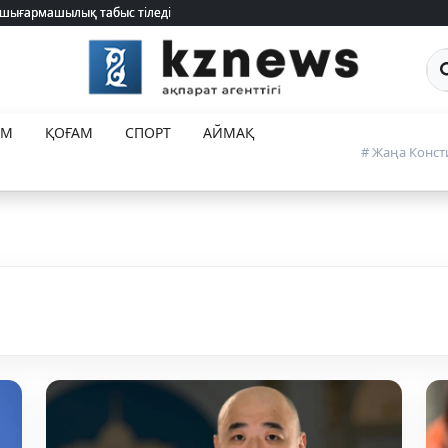
 шығармашылық табыс тіледі
 шығармашылық табыс тіледі
Са
ЕМ
ҚОҒАМ
СПОРТ
АЙМАҚ
# Жаңа Конст