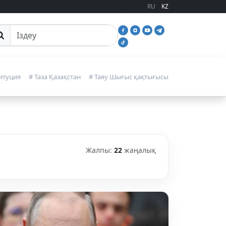
RU
KZ
йттан іздеу
итуция
# Таза Қазақстан
# Таяу Шығыс қақтығысы
Жалпы:
22
жаңалық