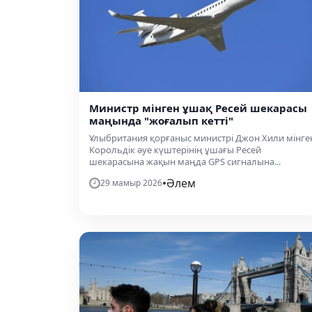
Министр мінген ұшақ Ресей шекарасы
маңында "жоғалып кетті"
Ұлыбритания қорғаныс министрі Джон Хили мінге
Корольдік әуе күштерінің ұшағы Ресей
шекарасына жақын маңда GPS сигналына...
•
Әлем
29 мамыр 2026