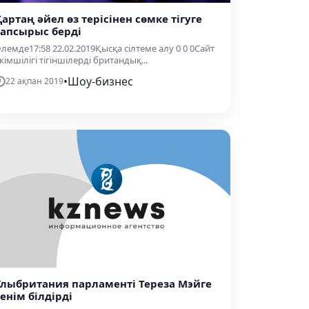
Қартаң әйел өз терісінен сөмке тігуге
тапсырыс берді
лемде17:58 22.02.2019Қысқа сілтеме алу 0 0 0Сайт
кімшілігі тігіншілерді британдық...
•
Шоу-бизнес
22 ақпан 2019
Ұлыбритания парламенті Тереза Мэйге
сенім білдірді