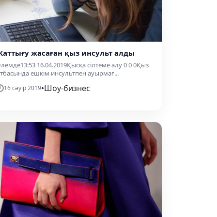
Жаттығу жасаған қыз инсульт алды
лемде13:53 16.04.2019Қысқа сілтеме алу 0 0 0Қыз
тбасында ешкім инсультпен ауырмағ...
•
Шоу-бизнес
16 сәуір 2019