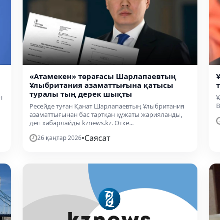
«Атамекен» төрағасы Шарлапаевтың
Ұлыбритания азаматтығына қатысы
туралы тың дерек шықты
н
Ұ
В
Ресейде туған Қанат Шарлапаевтың Ұлыбритания
азаматтығынан бас тартқан құжаты жарияланды,
деп хабарлайды kznews.kz. Өтке...
•
Саясат
26 қаңтар 2026