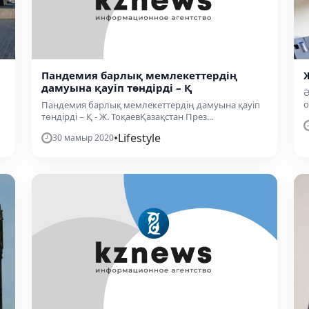
Пандемия барлық мемлекеттердің
дамуына қауіп төндірді – Қ
Ә
о
Пандемия барлық мемлекеттердің дамуына қауіп
төндірді – Қ - Ж. ТоқаевҚазақстан През...
•
Lifestyle
30 мамыр 2020