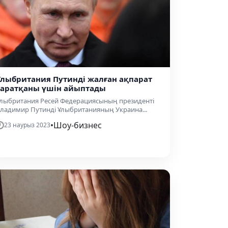
Ұлыбритания Путинді жалған ақпарат
таратқаны үшін айыптады
лыбритания Ресей Федерациясының президенті
ладимир Путинді Ұлыбританияның Украина...
•
Шоу-бизнес
23 наурыз 2023