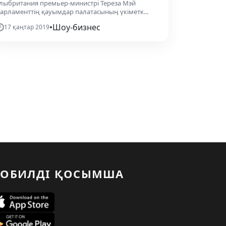
лыбритания премьер-министрі Тереза Мэй
арламенттің қауымдар палатасының үкіметк...
•
Шоу-бизнес
17 қаңтар 2019
ОБИЛДІ ҚОСЫМША