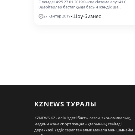
Әлемде14:25 27.01.2019Қысқа сілтеме алу141 0
0Дәрігерлер бастапқыда басын жәндік ша...
•
Шоу-бизнес
27 қаңтар 2019
KZNEWS ТУРАЛЫ
KZNEWS.KZ - еліміздегі басты саяси, экономикалық,
мәдени және спорт жаңалықтарының сенімді
дереккөзі. Үздік сараптамалық мақала мен шынайы