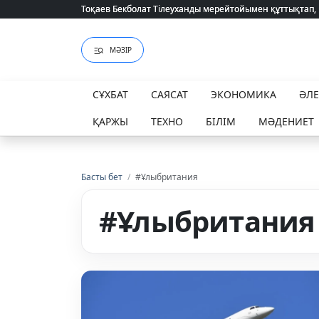
Тоқаев Бекболат Тілеуханды мерейтойымен құттықтап,
Тоқаев Бекболат Тілеуханды мерейтойымен құттықтап,
МӘЗІР
СҰХБАТ
САЯСАТ
ЭКОНОМИКА
ӘЛ
ҚАРЖЫ
ТЕХНО
БІЛІМ
МӘДЕНИЕТ
Басты бет
/
#Ұлыбритания
#Ұлыбритания