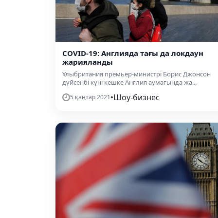
COVID-19: Англияда тағы да локдаун
жарияланды
Ұлыбритания премьер-министрі Борис Джонсон
дүйсенбі күні кешке Англия аумағында жа...
•
Шоу-бизнес
5 қаңтар 2021