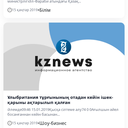
министрлігіӘл-Фараби атындағы Қазақ...
•
Білім
15 қаңтар 2019
Ұлыбритания тұрғынының отадан кейін ішек-
қарыны ақтарылып қалған
Әлемде09:46 15.01.2019Қысқа сілтеме алу74 0 0Ағылшын әйел
босанғаннан кейін басынан...
•
Шоу-бизнес
15 қаңтар 2019