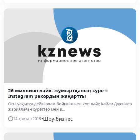
26 миллион лайк: жұмыртқаның суреті
Instagram рекордын жаңартты
Осы уақытқа дейін әлем бойынша ең көп лайк Кайли Дженнер
жариялаған суреттер мен в...
•
Шоу-бизнес
14 қаңтар 2019