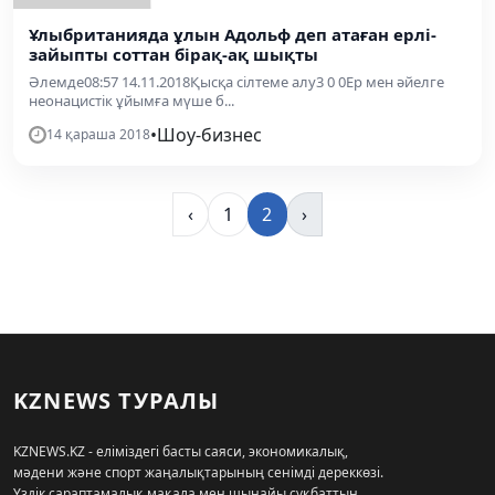
Ұлыбританияда ұлын Адольф деп атаған ерлі-
зайыпты соттан бірақ-ақ шықты
Әлемде08:57 14.11.2018Қысқа сілтеме алу3 0 0Ер мен әйелге
неонацистік ұйымға мүше б...
•
Шоу-бизнес
14 қараша 2018
‹
1
2
›
KZNEWS ТУРАЛЫ
KZNEWS.KZ - еліміздегі басты саяси, экономикалық,
мәдени және спорт жаңалықтарының сенімді дереккөзі.
Үздік сараптамалық мақала мен шынайы сұқбаттың