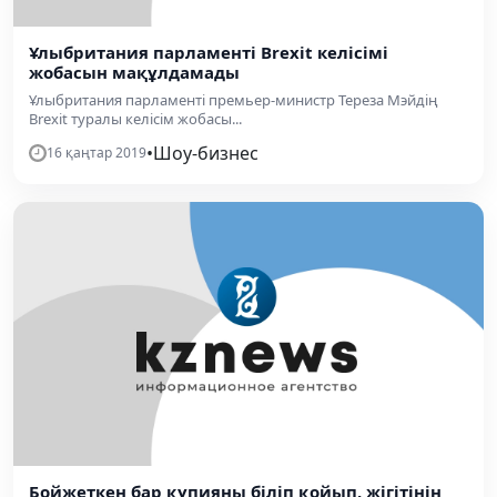
Ұлыбритания парламенті Brexit келісімі
жобасын мақұлдамады
Ұлыбритания парламенті премьер-министр Тереза Мэйдің
Brexit туралы келісім жобасы...
•
Шоу-бизнес
16 қаңтар 2019
Бойжеткен бар құпияны біліп қойып, жігітінің