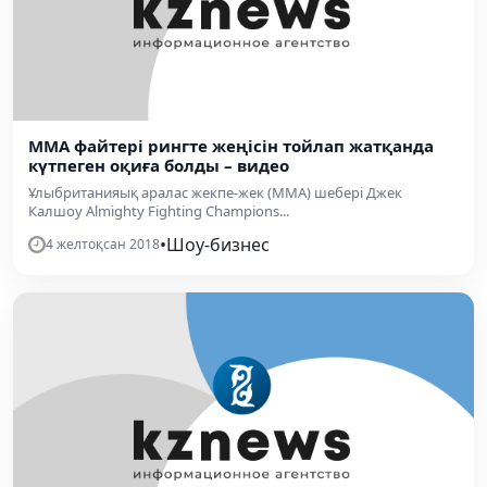
ММА файтері рингте жеңісін тойлап жатқанда
күтпеген оқиға болды – видео
Ұлыбританияық аралас жекпе-жек (ММА) шебері Джек
Калшоу Almighty Fighting Champions...
•
Шоу-бизнес
4 желтоқсан 2018