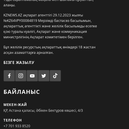
алаңы.
KZNEWS.KZ ақпарат агенттігі 29.12.2023 жылғы
№KZ64VPY00084819 Мерзімді баспасөз басылымын,
ақпараттық агенттікті және желілік басылымды есепке
қою туралы куәлігі, Ақпарат және коммуникация
министрлігінің Ақпарат комитетімен берілген.
Бұл желілік ресурстың ақпараттық өнімдері 18 жастан
асқан азаматтарға арналған.
БІЗГЕ ЖАЗЫЛУ
БАЙЛАНЫС
МЕКЕН-ЖАЙ
ҚР, Астана қаласы, Әбікен Бектұров көшесі, 4/3
ТЕЛЕФОН
+7 701 933 8520