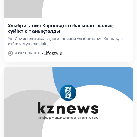
Ұлыбритания Корольдік отбасынан "халық
сүйіктісі" анықталды
YouGov аналитикалық компаниясы Ұлыбритания Корольдік
отбасы мүшелерінің...
•
Lifestyle
14 қараша 2018