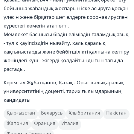
бойынша жаһандық жоспарын іске асыруға қосқан
үлесін және бірқатар шет елдерге коронавируспен
күрестегі көмегін атап өтті.
Мемлекет басшысы біздің еліміздің ғаламдық азық
- түлік қауіпсіздігін нығайту, халықаралық
қақтығыстарды және бейбітшілікті қалпына келтіру
жөніндегі күш - жігерді қолдайтындығын тағы да
растады.
Керімсал Жұбатқанов, Қазақ - Орыс халықаралық
университетінің доценті, тарих ғылымдарының
кандидаты
Қырғызстан
Беларусь
Ұлыбритания
Пәкістан
Жапония
Франция
Италия
Форумға Германия