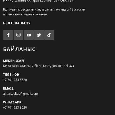
министрлігінің Ақпарат комитетімен берілген.
Бұл желілік ресурстың ақпараттық өнімдері 18 жастан
асқан азаматтарға арналған.
БІЗГЕ ЖАЗЫЛУ
БАЙЛАНЫС
МЕКЕН-ЖАЙ
ҚР, Астана қаласы, Әбікен Бектұров көшесі, 4/3
ТЕЛЕФОН
+7 701 933 8520
EMAIL
aktan.yeltay@gmail.com
WHATSAPP
+7 701 933 8520