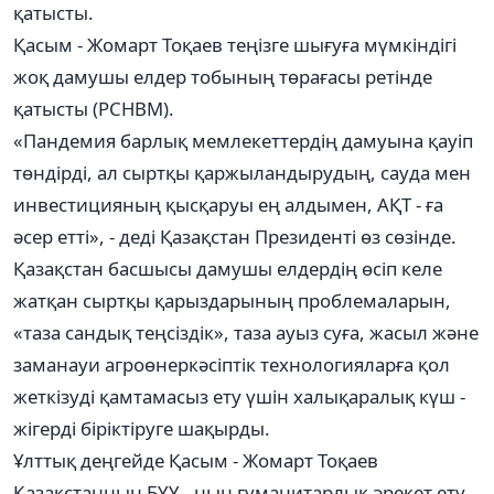
қатысты.
Қасым - Жомарт Тоқаев теңізге шығуға мүмкіндігі
жоқ дамушы елдер тобының төрағасы ретінде
қатысты (РСНВМ).
«Пандемия барлық мемлекеттердің дамуына қауіп
төндірді, ал сыртқы қаржыландырудың, сауда мен
инвестицияның қысқаруы ең алдымен, АҚТ - ға
әсер етті», - деді Қазақстан Президенті өз сөзінде.
Қазақстан басшысы дамушы елдердің өсіп келе
жатқан сыртқы қарыздарының проблемаларын,
«таза сандық теңсіздік», таза ауыз суға, жасыл және
заманауи агроөнеркәсіптік технологияларға қол
жеткізуді қамтамасыз ету үшін халықаралық күш -
жігерді біріктіруге шақырды.
Ұлттық деңгейде Қасым - Жомарт Тоқаев
Қазақстанның БҰҰ - ның гуманитарлық әрекет ету