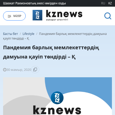
Шавкат Рахмоновтың әкесі өмірден озды
Шавкат Рахмоновтың әкесі өмірден озды
RU
KZ
МӘЗІР
Басты бет
/
Lifestyle
/
Пандемия барлық мемлекеттердің дамуына
қауіп төндірді – Қ
Пандемия барлық мемлекеттердің
дамуына қауіп төндірді – Қ
30 мамыр, 2020