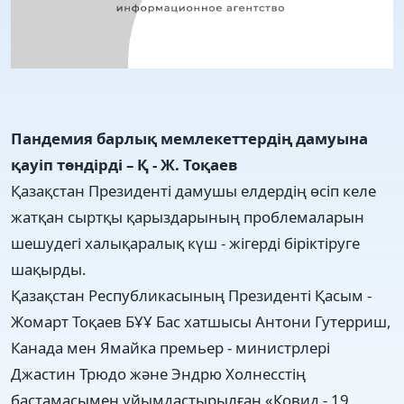
Пандемия барлық мемлекеттердің дамуына
қауіп төндірді – Қ - Ж. Тоқаев
Қазақстан Президенті дамушы елдердің өсіп келе
жатқан сыртқы қарыздарының проблемаларын
шешудегі халықаралық күш - жігерді біріктіруге
шақырды.
Қазақстан Республикасының Президенті Қасым -
Жомарт Тоқаев БҰҰ Бас хатшысы Антони Гутерриш,
Канада мен Ямайка премьер - министрлері
Джастин Трюдо және Эндрю Холнесстің
бастамасымен ұйымдастырылған «Ковид - 19