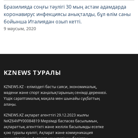
Бразилияда соңғы тәулігі 30 мың астам адамдарда
коронавирус инфекциясы анықталды, бұл өлім саны
бойынша Италиядан озып кетті.
9 маусым, 2020
KZNEWS ТУРАЛЫ
KZNEWS.KZ - еліміздегі басты саяси, экономикалық,
мәдени және спорт жаңалықтарының сенімді дереккөзі.
Үздік сараптамалық мақала мен шынайы сұқбаттың
алаңы.
KZNEWS.KZ ақпарат агенттігі 29.12.2023 жылғы
№KZ64VPY00084819 Мерзімді баспасөз басылымын,
ақпараттық агенттікті және желілік басылымды есепке
қою туралы куәлігі, Ақпарат және коммуникация