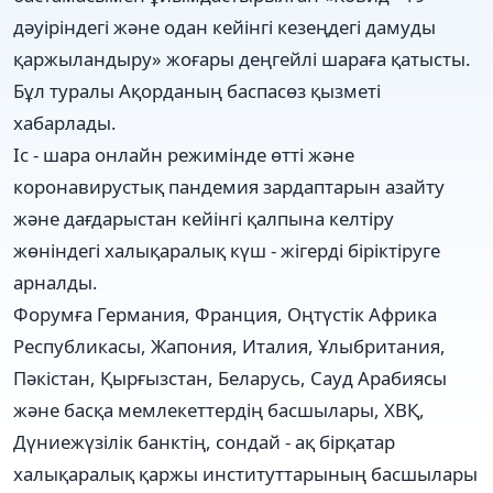
дәуіріндегі және одан кейінгі кезеңдегі дамуды
қаржыландыру» жоғары деңгейлі шараға қатысты.
Бұл туралы Ақорданың баспасөз қызметі
хабарлады.
Іс - шара онлайн режимінде өтті және
коронавирустық пандемия зардаптарын азайту
және дағдарыстан кейінгі қалпына келтіру
жөніндегі халықаралық күш - жігерді біріктіруге
арналды.
Форумға Германия, Франция, Оңтүстік Африка
Республикасы, Жапония, Италия, Ұлыбритания,
Пәкістан, Қырғызстан, Беларусь, Сауд Арабиясы
және басқа мемлекеттердің басшылары, ХВҚ,
Дүниежүзілік банктің, сондай - ақ бірқатар
халықаралық қаржы институттарының басшылары