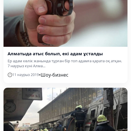
Алматыда атыс болып, екі адам ұсталды
Ер адам көлік жанында тұрған бір топ адамға қарата оқ атқан.
7 наурыз күні Алма...
•
Шоу-бизнес
11 наурыз 2019