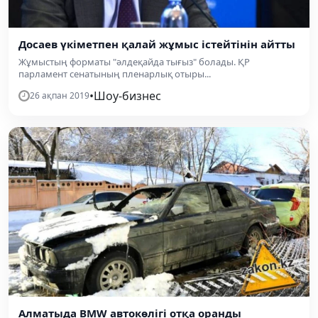
Досаев үкіметпен қалай жұмыс істейтінін айтты
Жұмыстың форматы "әлдеқайда тығыз" болады. ҚР
парламент сенатының пленарлық отыры...
•
Шоу-бизнес
26 ақпан 2019
Алматыда BMW автокөлігі отқа оранды