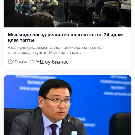
Мысырда поезд рельстен шығып кетіп, 24 адам
қаза тапты
Ажал құшқандар мен зардап шеккендердің көбісі
платформада тұрған. Мысырдың қақ...
•
Шоу-бизнес
27 ақпан 2019