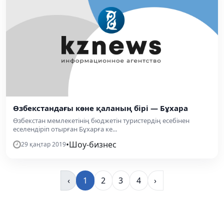
Өзбекстандағы көне қаланың бірі — Бұхара
Өзбекстан мемлекетінің бюджетін туристердің есебінен
еселендіріп отырған Бұхарға ке...
•
Шоу-бизнес
29 қаңтар 2019
‹
1
2
3
4
›