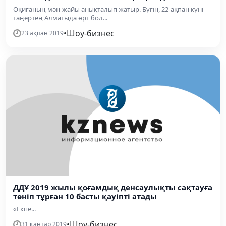
Оқиғаның мән-жайы анықталып жатыр. Бүгін, 22-ақпан күні
таңертең Алматыда өрт бол...
•
Шоу-бизнес
23 ақпан 2019
ДДҰ 2019 жылы қоғамдық денсаулықты сақтауға
төніп тұрған 10 басты қауіпті атады
«Екпе...
•
Шоу-бизнес
31 қаңтар 2019