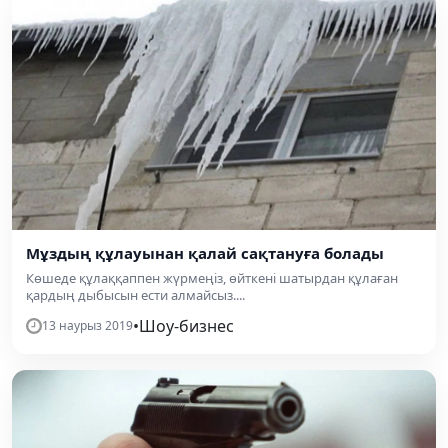
Мұздың құлауынан қалай сақтануға болады
Көшеде құлаққаппен жүрмеңіз, өйткені шатырдан құлаған
қардың дыбысын ести алмайсыз....
•
Шоу-бизнес
13 наурыз 2019