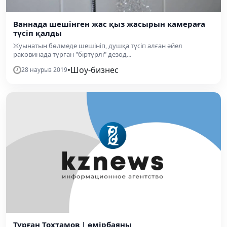
Ваннада шешінген жас қыз жасырын камераға
түсіп қалды
Жуынатын бөлмеде шешініп, душқа түсіп алған әйел
раковинада тұрған "біртүрлі" дезод...
•
Шоу-бизнес
28 наурыз 2019
Тұрған Тохтамов | өмірбаяны