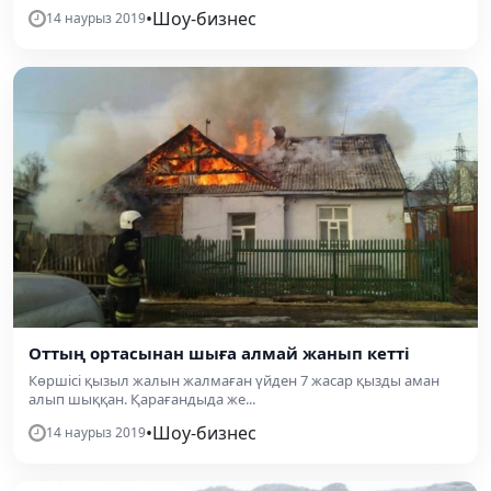
•
Шоу-бизнес
14 наурыз 2019
Оттың ортасынан шыға алмай жанып кетті
Көршісі қызыл жалын жалмаған үйден 7 жасар қызды аман
алып шыққан. Қарағандыда же...
•
Шоу-бизнес
14 наурыз 2019