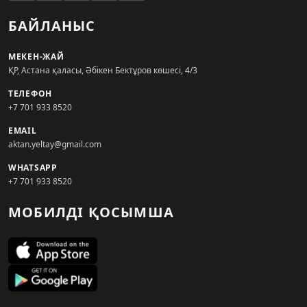
БАЙЛАНЫС
МЕКЕН-ЖАЙ
ҚР, Астана қаласы, Әбікен Бектұров көшесі, 4/3
ТЕЛЕФОН
+7 701 933 8520
EMAIL
aktan.yeltay@gmail.com
WHATSAPP
+7 701 933 8520
МОБИЛДІ ҚОСЫМША