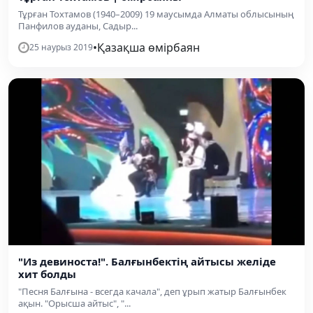
Тұрған Тохтамов (1940–2009) 19 маусымда Алматы облысының
Панфилов ауданы, Садыр...
•
Қазақша өмірбаян
25 наурыз 2019
"Из девиноста!". Балғынбектің айтысы желіде
хит болды
"Песня Балғына - всегда качала", деп ұрып жатыр Балғынбек
ақын. "Орысша айтыс", "...