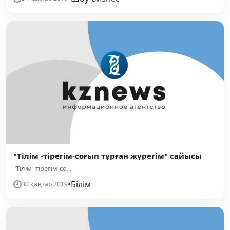
"Тілім -тірегім-соғып тұрған жүрегім" сайысы
"Тілім -тірегім-со...
•
Білім
30 қаңтар 2019