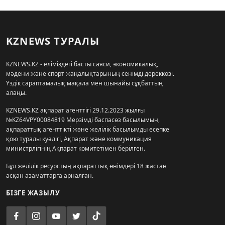
KZNEWS ТУРАЛЫ
KZNEWS.KZ - еліміздегі басты саяси, экономикалық,
мәдени және спорт жаңалықтарының сенімді дереккөзі.
Үздік сараптамалық мақала мен шынайы сұқбаттың
алаңы.
KZNEWS.KZ ақпарат агенттігі 29.12.2023 жылғы
№KZ64VPY00084819 Мерзімді баспасөз басылымын,
ақпараттық агенттікті және желілік басылымды есепке
қою туралы куәлігі, Ақпарат және коммуникация
министрлігінің Ақпарат комитетімен берілген.
Бұл желілік ресурстың ақпараттық өнімдері 18 жастан
асқан азаматтарға арналған.
БІЗГЕ ЖАЗЫЛУ