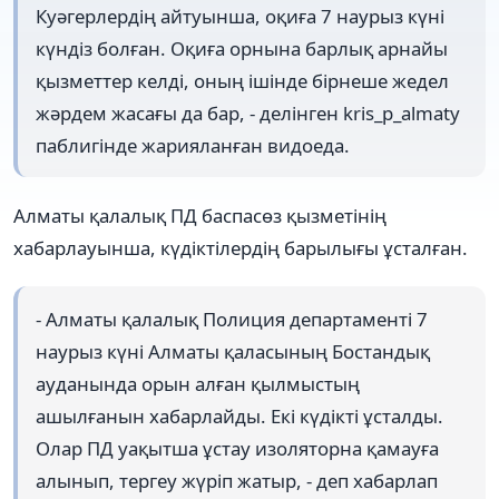
Куәгерлердің айтуынша, оқиға 7 наурыз күні
күндіз болған. Оқиға орнына барлық арнайы
қызметтер келді, оның ішінде бірнеше жедел
жәрдем жасағы да бар, - делінген kris_p_almaty
паблигінде жарияланған видоеда.
Алматы қалалық ПД баспасөз қызметінің
хабарлауынша, күдіктілердің барылығы ұсталған.
- Алматы қалалық Полиция департаменті 7
наурыз күні Алматы қаласының Бостандық
ауданында орын алған қылмыстың
ашылғанын хабарлайды. Екі күдікті ұсталды.
Олар ПД уақытша ұстау изоляторна қамауға
алынып, тергеу жүріп жатыр, - деп хабарлап