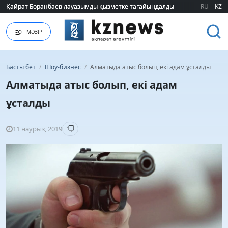
Қайрат Боранбаев лауазымды қызметке тағайындалды
Қайрат Боранбаев лауазымды қызметке тағайындалды
RU
KZ
МӘЗІР
Басты бет
/
Шоу-бизнес
/
Алматыда атыс болып, екі адам ұсталды
Алматыда атыс болып, екі адам
ұсталды
11 наурыз, 2019