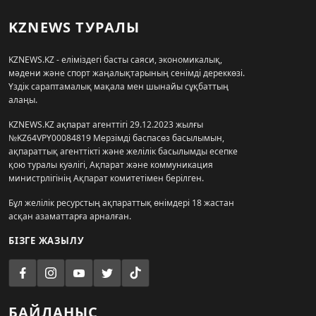
KZNEWS ТУРАЛЫ
KZNEWS.KZ - еліміздегі басты саяси, экономикалық,
мәдени және спорт жаңалықтарының сенімді дереккөзі.
Үздік сараптамалық мақала мен шынайы сұқбаттың
алаңы.
KZNEWS.KZ ақпарат агенттігі 29.12.2023 жылғы
№KZ64VPY00084819 Мерзімді баспасөз басылымын,
ақпараттық агенттікті және желілік басылымды есепке
қою туралы куәлігі, Ақпарат және коммуникация
министрлігінің Ақпарат комитетімен берілген.
Бұл желілік ресурстың ақпараттық өнімдері 18 жастан
асқан азаматтарға арналған.
БІЗГЕ ЖАЗЫЛУ
БАЙЛАНЫС