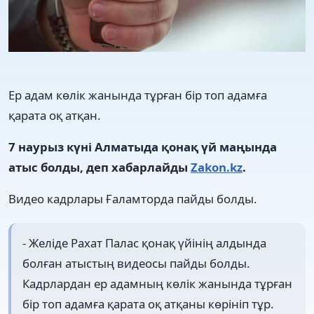
Ер адам көлік жанында тұрған бір топ адамға
қарата оқ атқан.
7 наурыз күні Алматыда қонақ үй маңында
атыс болды, деп хабарлайды
Zakon.kz
.
Видео кадрлары Ғаламторда пайды болды.
- Желіде Рахат Палас қонақ үйінің алдында
болған атыстың видеосы пайды болды.
Кадрлардан ер адамның көлік жанында тұрған
бір топ адамға қарата оқ атқаны көрініп тұр.