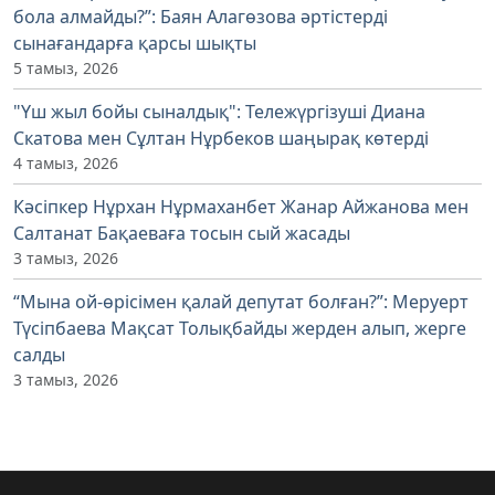
бола алмайды?”: Баян Алагөзова әртістерді
сынағандарға қарсы шықты
5 тамыз, 2026
"Үш жыл бойы сыналдық": Тележүргізуші Диана
Скатова мен Сұлтан Нұрбеков шаңырақ көтерді
4 тамыз, 2026
Кәсіпкер Нұрхан Нұрмаханбет Жанар Айжанова мен
Салтанат Бақаеваға тосын сый жасады
3 тамыз, 2026
“Мына ой-өрісімен қалай депутат болған?”: Меруерт
Түсіпбаева Мақсат Толықбайды жерден алып, жерге
салды
3 тамыз, 2026