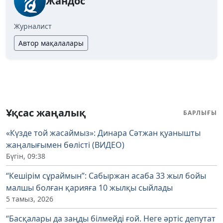
Жандос
Журналист
Автор мақалалары
Ұқсас жаңалық
БАРЛЫҒЫ
«Күзде той жасаймыз»: Динара Сәтжан қуанышты
жаңалығымен бөлісті (ВИДЕО)
Бүгін, 09:38
“Кешірім сұраймын”: Сабыржан асаба 33 жыл бойы
малшы болған қарияға 10 жылқы сыйлады
5 тамыз, 2026
“Басқалары да заңды білмейді ғой. Неге әртіс депутат