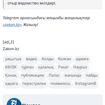
отыр ведомство өкілдері.
Telegram арнасындағы маңызды жаңалықтар
«zakon.kz»
. Жазылу!
[ad_2]
Zakon.kz
уақытша
видео
болды
болған
адамға
КӨЛІК
тұрған
қалалық
Рахат
Наурыз
Қонақ
публикацию
Палас
жанында
пайды
қарата
перестрелки
появилось
InstagramВ