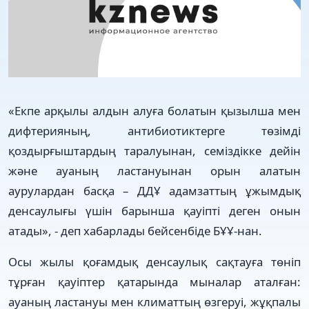
«Екпе арқылы алдын алуға болатын қызылша мен
дифтерияның, антибиотиктерге төзімді
қоздырғыштардың таралуынан, семіздікке дейін
және ауаның ластануынан орын алатын
аурулардан басқа – ДДҰ адамзаттың ұжымдық
денсаулығы үшін барынша қауіпті деген онын
атады», - деп хабарлады бейсенбіде БҰҰ-нан.
Осы жылы қоғамдық денсаулық сақтауға төніп
тұрған қауіптер қатарында мыналар аталған:
ауаның ластануы мен климаттың өзгеруі, жұқпалы