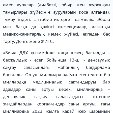
емес аурулар (диабетті, обыр мен жүрек-қан
тамырлары жүйесінің ауруларын қоса алғанда),
тұмау індеті, антибиотиктерге төзімділік. Эбола
мен басқа да қауіпті инфекциялар, алғашқы
медико-санитарлық көмек жүйесі, екпеден бас
тарту, Денге және ЖИТС.
«Биыл ДДҰ қызметінде жаңа кезең басталды –
бесжылдық - есеп бойынша 13-ші - денсаулық
сақтау саласындағы жаһандық бағдарлама
басталды. Ол үш миллиард адамға есептелген: бір
миллардқа медициналық сақтандыруы бар
адамдар саны артуы керек, миллиардқа –
денсаулық сақтау саласындағы төтенше
жағдайлардан қорғалғандар саны артуы, тағы
миллиардқа 2023 жылға қарай жер шарының