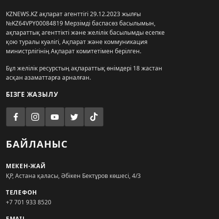
KZNEWS.KZ ақпарат агенттігі 29.12.2023 жылғы
№KZ64VPY00084819 Мерзімді баспасөз басылымын,
ақпараттық агенттікті және желілік басылымды есепке
қою туралы куәлігі, Ақпарат және коммуникация
министрлігінің Ақпарат комитетімен берілген.
Бұл желілік ресурстың ақпараттық өнімдері 18 жастан
асқан азаматтарға арналған.
БІЗГЕ ЖАЗЫЛУ
БАЙЛАНЫС
МЕКЕН-ЖАЙ
ҚР, Астана қаласы, Әбікен Бектұров көшесі, 4/3
ТЕЛЕФОН
+7 701 933 8520
EMAIL