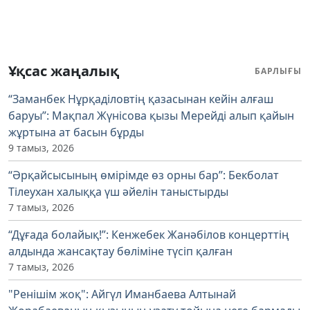
Ұқсас жаңалық
БАРЛЫҒЫ
“Заманбек Нұрқаділовтің қазасынан кейін алғаш
баруы”: Мақпал Жүнісова қызы Мерейді алып қайын
жұртына ат басын бұрды
9 тамыз, 2026
“Әрқайсысының өмірімде өз орны бар”: Бекболат
Тілеухан халыққа үш әйелін таныстырды
7 тамыз, 2026
“Дұғада болайық!”: Кенжебек Жанәбілов концерттің
алдында жансақтау бөліміне түсіп қалған
7 тамыз, 2026
"Ренішім жоқ": Айгүл Иманбаева Алтынай