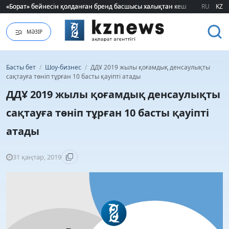
«Борат» бейнесін қолданған бренд басшысы халықтан кешірім сұрады
«Борат» бейнесін қолданған бренд басшысы халықтан кешірім сұрады
RU
KZ
МӘЗІР
Басты бет
/
Шоу-бизнес
/
ДДҰ 2019 жылы қоғамдық денсаулықты
сақтауға төніп тұрған 10 басты қауіпті атады
ДДҰ 2019 жылы қоғамдық денсаулықты
сақтауға төніп тұрған 10 басты қауіпті
атады
31 қаңтар, 2019