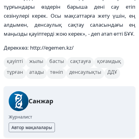
тұрғындары өздерін барыша дені сау етіп
сезінулері керек. Осы мақсаттарға жету үшін, ең
алдымен, денсаулық сақтау саласындағы ең
маңызды қауіптерді жою керек», - деп атап өтті БҰҰ.
Дереккөз: http://egemen.kz/
қауіпті
жылы
басты
сақтауға
қоғамдық
тұрған
атады
төніп
денсаулықты
ДДҰ
Санжар
Журналист
Автор мақалалары