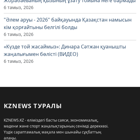
Жорабаеваның қызының ұзату тойына неге бармады
6 тамыз, 2026
"Әлем аруы - 2026" байқауында Қазақстан намысын
кім қорғайтыны белгілі болды
6 тамыз, 2026
«Күзде той жасаймыз»: Динара Сәтжан қуанышты
жаңалығымен бөлісті (ВИДЕО)
6 тамыз, 2026
KZNEWS ТУРАЛЫ
KZNEWS.KZ - еліміздегі басты саяси, экономикалық,
мәдени және спорт жаңалықтарының сенімді дереккөзі.
Үздік сараптамалық мақала мен шынайы сұқбаттың
алаңы.