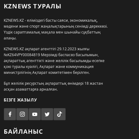
KZNEWS ТУРАЛЫ
KZNEWS.KZ - еліміздегі басты саяси, экономикалық,
мәдени және спорт жаңалықтарының сенімді дереккөзі.
Үздік сараптамалық мақала мен шынайы сұқбаттың
алаңы.
KZNEWS.KZ ақпарат агенттігі 29.12.2023 жылғы
№KZ64VPY00084819 Мерзімді баспасөз басылымын,
ақпараттық агенттікті және желілік басылымды есепке
қою туралы куәлігі, Ақпарат және коммуникация
министрлігінің Ақпарат комитетімен берілген.
Бұл желілік ресурстың ақпараттық өнімдері 18 жастан
асқан азаматтарға арналған.
БІЗГЕ ЖАЗЫЛУ
БАЙЛАНЫС