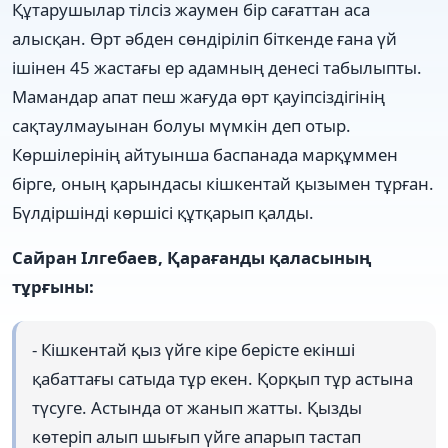
Құтарушылар тілсіз жаумен бір сағаттан аса
алысқан. Өрт әбден сөндіріліп біткенде ғана үй
ішінен 45 жастағы ер адамның денесі табылыпты.
Мамандар апат пеш жағуда өрт қауіпсіздігінің
сақтаулмауынан болуы мүмкін деп отыр.
Көршілерінің айтуынша баспанада марқұммен
бірге, оның қарындасы кішкентай қызымен тұрған.
Бүлдіршінді көршісі құтқарып қалды.
Сайран Ілгебаев, Қарағанды қаласының
тұрғыны:
- Кішкентай қыз үйге кіре берісте екінші
қабаттағы сатыда тұр екен. Қорқып тұр астына
түсуге. Астында от жанып жатты. Қызды
көтеріп алып шығып үйге апарып тастап