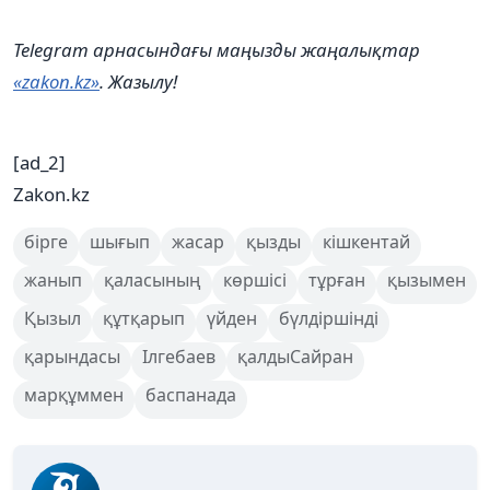
Telegram арнасындағы маңызды жаңалықтар
«zakon.kz»
. Жазылу!
[ad_2]
Zakon.kz
бірге
шығып
жасар
қызды
кішкентай
жанып
қаласының
көршісі
тұрған
қызымен
Қызыл
құтқарып
үйден
бүлдіршінді
қарындасы
Ілгебаев
қалдыСайран
марқұммен
баспанада