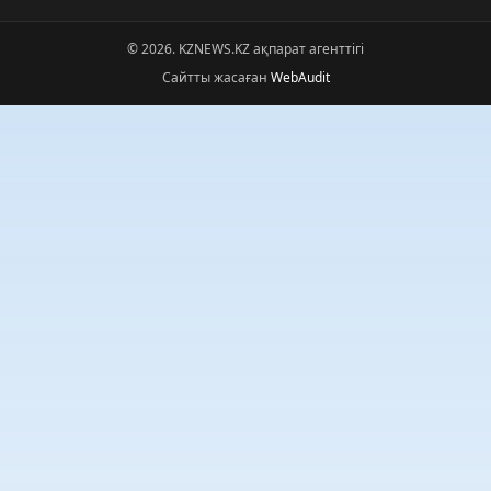
© 2026. KZNEWS.KZ ақпарат агенттігі
Сайтты жасаған
WebAudit