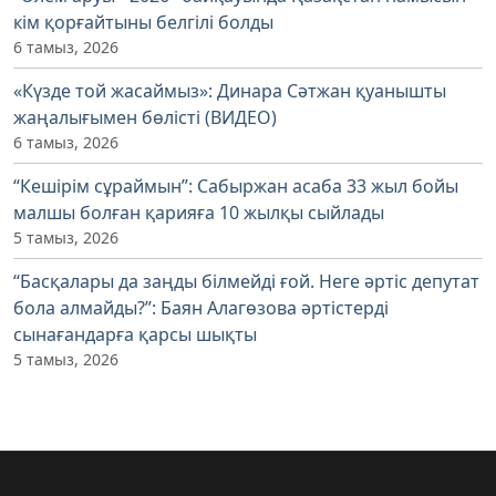
кім қорғайтыны белгілі болды
6 тамыз, 2026
«Күзде той жасаймыз»: Динара Сәтжан қуанышты
жаңалығымен бөлісті (ВИДЕО)
6 тамыз, 2026
“Кешірім сұраймын”: Сабыржан асаба 33 жыл бойы
малшы болған қарияға 10 жылқы сыйлады
5 тамыз, 2026
“Басқалары да заңды білмейді ғой. Неге әртіс депутат
бола алмайды?”: Баян Алагөзова әртістерді
сынағандарға қарсы шықты
5 тамыз, 2026