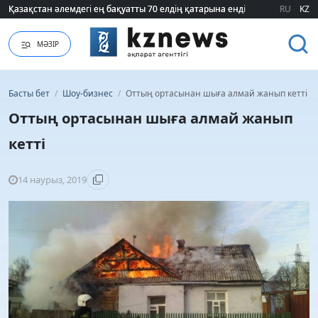
Қазақстан әлемдегі ең бақуатты 70 елдің қатарына енді
Қазақстан әлемдегі ең бақуатты 70 елдің қатарына енді
RU
KZ
МӘЗІР
Басты бет
/
Шоу-бизнес
/
Оттың ортасынан шыға алмай жанып кетті
Оттың ортасынан шыға алмай жанып
кетті
14 наурыз, 2019