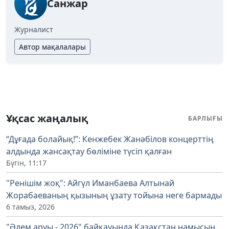
Санжар
Журналист
Автор мақалалары
Ұқсас жаңалық
БАРЛЫҒЫ
“Дұғада болайық!”: Кенжебек Жанәбілов концерттің
алдында жансақтау бөліміне түсіп қалған
Бүгін, 11:17
"Ренішім жоқ": Айгүл Иманбаева Алтынай
Жорабаеваның қызының ұзату тойына неге бармады
6 тамыз, 2026
"Әлем аруы - 2026" байқауында Қазақстан намысын