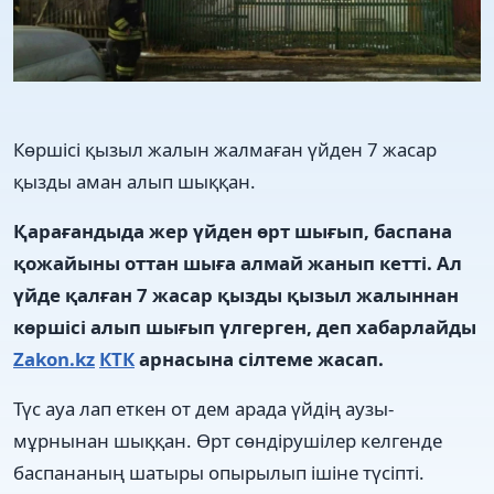
Көршісі қызыл жалын жалмаған үйден 7 жасар
қызды аман алып шыққан.
Қарағандыда жер үйден өрт шығып, баспана
қожайыны оттан шыға алмай жанып кетті. Ал
үйде қалған 7 жасар қызды қызыл жалыннан
көршісі алып шығып үлгерген, деп хабарлайды
Zakon.kz
КТК
арнасына сілтеме жасап.
Түс ауа лап еткен от дем арада үйдің аузы-
мұрнынан шыққан. Өрт сөндірушілер келгенде
баспананың шатыры опырылып ішіне түсіпті.