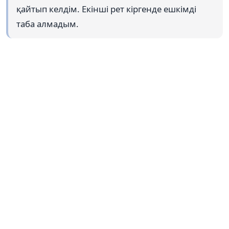
қайтып келдім. Екінші рет кіргенде ешкімді
таба алмадым.