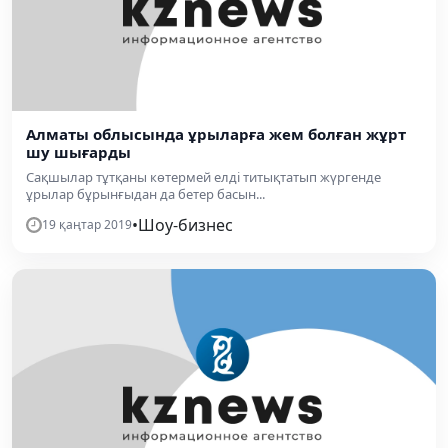
Алматы облысында ұрыларға жем болған жұрт
шу шығарды
Сақшылар тұтқаны көтермей елді титықтатып жүргенде
ұрылар бұрынғыдан да бетер басын...
•
Шоу-бизнес
19 қаңтар 2019