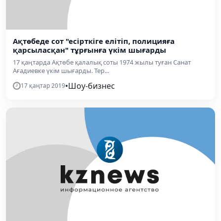
Ақтөбеде сот "есірткіге елітіп, полицияға
қарсыласқан" тұрғынға үкім шығарды
17 қаңтарда Ақтөбе қалалық соты 1974 жылы туған Санат
Ағадиевке үкім шығарды. Тер...
•
Шоу-бизнес
17 қаңтар 2019