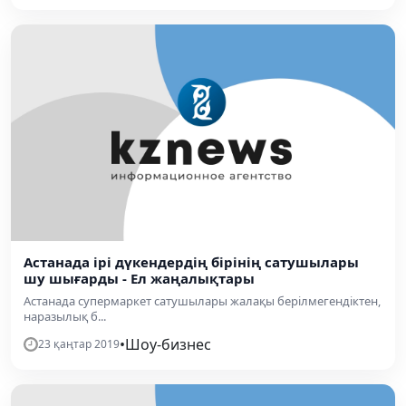
Астанада ірі дүкендердің бірінің сатушылары
шу шығарды - Ел жаңалықтары
Астанада супермаркет сатушылары жалақы берілмегендіктен,
наразылық б...
•
Шоу-бизнес
23 қаңтар 2019