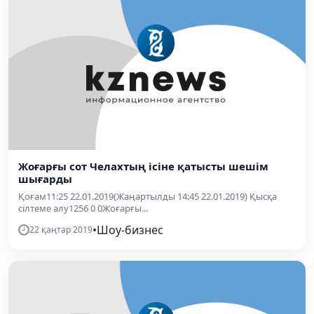
Жоғарғы сот Челахтың ісіне қатысты шешім
шығарды
Қоғам11:25 22.01.2019(Жаңартылды 14:45 22.01.2019) Қысқа
сілтеме алу1256 0 0Жоғарғы...
•
Шоу-бизнес
22 қаңтар 2019