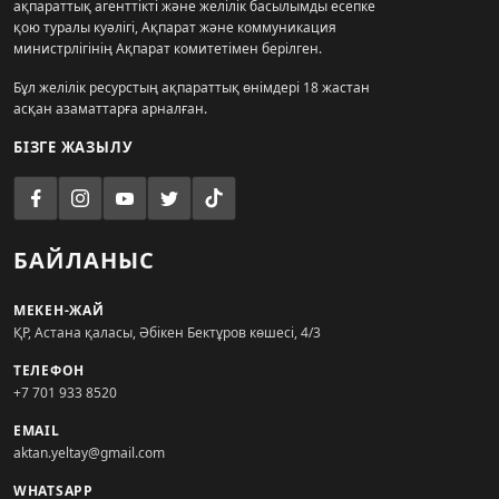
ақпараттық агенттікті және желілік басылымды есепке
қою туралы куәлігі, Ақпарат және коммуникация
министрлігінің Ақпарат комитетімен берілген.
Бұл желілік ресурстың ақпараттық өнімдері 18 жастан
асқан азаматтарға арналған.
БІЗГЕ ЖАЗЫЛУ
БАЙЛАНЫС
МЕКЕН-ЖАЙ
ҚР, Астана қаласы, Әбікен Бектұров көшесі, 4/3
ТЕЛЕФОН
+7 701 933 8520
EMAIL
aktan.yeltay@gmail.com
WHATSAPP