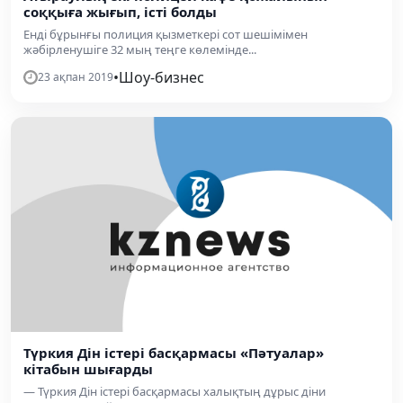
соққыға жығып, істі болды
Енді бұрынғы полиция қызметкері сот шешімімен
жәбірленушіге 32 мың теңге көлемінде...
•
Шоу-бизнес
23 ақпан 2019
Түркия Дін істері басқармасы «Пәтуалар»
кітабын шығарды
— Түркия Дін істері басқармасы халықтың дұрыс діни