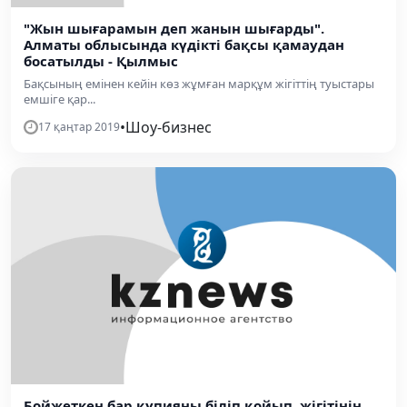
"Жын шығарамын деп жанын шығарды".
Алматы облысында күдікті бақсы қамаудан
босатылды - Қылмыс
Бақсының емінен кейін көз жұмған марқұм жігіттің туыстары
емшіге қар...
•
Шоу-бизнес
17 қаңтар 2019
Бойжеткен бар құпияны біліп қойып, жігітінің