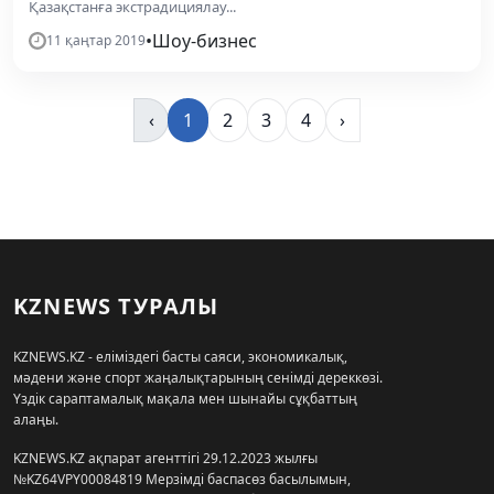
Қазақстанға экстрадициялау...
•
Шоу-бизнес
11 қаңтар 2019
‹
1
2
3
4
›
KZNEWS ТУРАЛЫ
KZNEWS.KZ - еліміздегі басты саяси, экономикалық,
мәдени және спорт жаңалықтарының сенімді дереккөзі.
Үздік сараптамалық мақала мен шынайы сұқбаттың
алаңы.
KZNEWS.KZ ақпарат агенттігі 29.12.2023 жылғы
№KZ64VPY00084819 Мерзімді баспасөз басылымын,