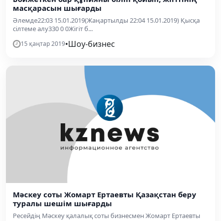
масқарасын шығарды
Әлемде22:03 15.01.2019(Жаңартылды 22:04 15.01.2019) Қысқа
сілтеме алу330 0 0Жігіт б...
•
Шоу-бизнес
15 қаңтар 2019
Мәскеу соты Жомарт Ертаевты Қазақстан беру
туралы шешім шығарды
Ресейдің Мәскеу қалалық соты бизнесмен Жомарт Ертаевты