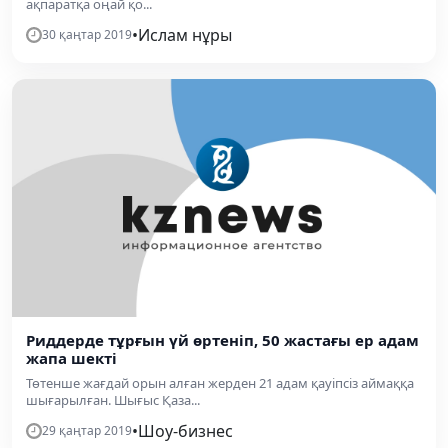
ақпаратқа оңай қо...
•
Ислам нұры
30 қаңтар 2019
Риддерде тұрғын үй өртеніп, 50 жастағы ер адам
жапа шекті
Төтенше жағдай орын алған жерден 21 адам қауіпсіз аймаққа
шығарылған. Шығыс Қаза...
•
Шоу-бизнес
29 қаңтар 2019