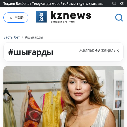
Тоқаев Бекболат Тілеуханды мерейтойымен құттықтап, шығармашылық т
Тоқаев Бекболат Тілеуханды мерейтойымен құттықтап, шығармашылық т
RU
KZ
МӘЗІР
Басты бет
/
#шығарды
#шығарды
Жалпы:
43
жаңалық