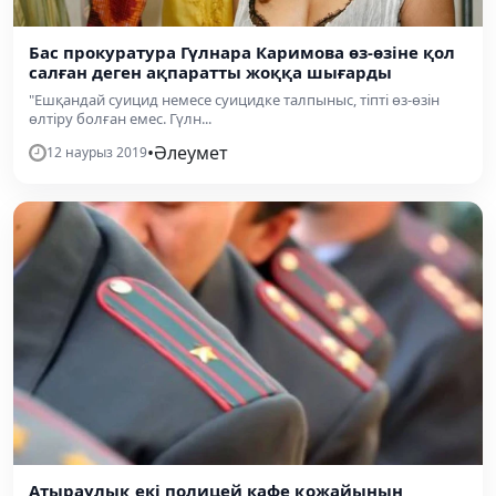
Бас прокуратура Гүлнара Каримова өз-өзіне қол
салған деген ақпаратты жоққа шығарды
"Ешқандай суицид немесе суицидке талпыныс, тіпті өз-өзін
өлтіру болған емес. Гүлн...
•
Әлеумет
12 наурыз 2019
Атыраулық екі полицей кафе қожайынын