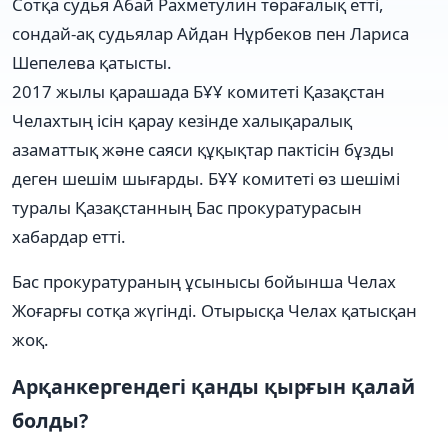
Сотқа судья Абай Рахметулин төрағалық етті,
сондай-ақ судьялар Айдан Нұрбеков пен Лариса
Шепелева қатысты.
2017 жылы қарашада БҰҰ комитеті Қазақстан
Челахтың ісін қарау кезінде халықаралық
азаматтық және саяси құқықтар пактісін бұзды
деген шешім шығарды. БҰҰ комитеті өз шешімі
туралы Қазақстанның Бас прокуратурасын
хабардар етті.
Бас прокуратураның ұсынысы бойынша Челах
Жоғарғы сотқа жүгінді. Отырысқа Челах қатысқан
жоқ.
Арқанкергендегі қанды қырғын қалай
болды?