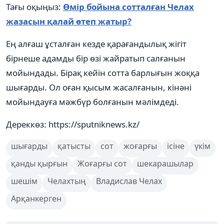
Тағы оқыңыз:
Өмір бойына сотталған Челах
жазасын қалай өтеп жатыр?
Ең алғаш ұсталған кезде қарағандылық жігіт
бірнеше адамды бір өзі жайратып салғанын
мойындады. Бірақ кейін сотта барлығын жоққа
шығарды. Ол оған қысым жасалғанын, кінәні
мойындауға мәжбүр болғанын мәлімдеді.
Дереккөз: https://sputniknews.kz/
шығарды
қатысты
сот
жоғарғы
ісіне
үкім
қанды қырғын
Жоғарғы сот
шекарашылар
шешім
Челахтың
Владислав Челах
Арқанкерген