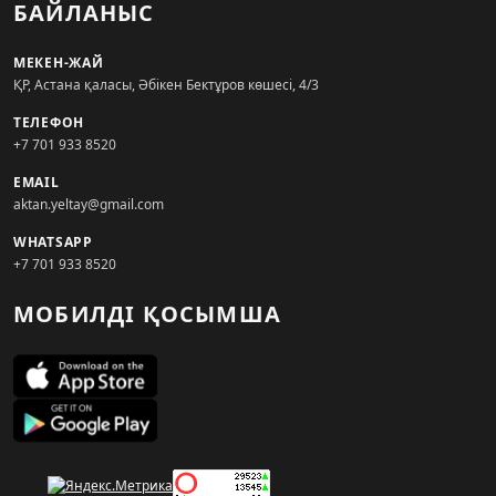
БАЙЛАНЫС
МЕКЕН-ЖАЙ
ҚР, Астана қаласы, Әбікен Бектұров көшесі, 4/3
ТЕЛЕФОН
+7 701 933 8520
EMAIL
aktan.yeltay@gmail.com
WHATSAPP
+7 701 933 8520
МОБИЛДІ ҚОСЫМША