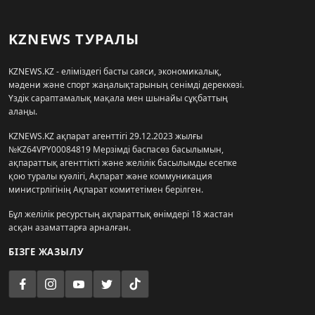
KZNEWS ТУРАЛЫ
KZNEWS.KZ - еліміздегі басты саяси, экономикалық,
мәдени және спорт жаңалықтарының сенімді дереккөзі.
Үздік сараптамалық мақала мен шынайы сұқбаттың
алаңы.
KZNEWS.KZ ақпарат агенттігі 29.12.2023 жылғы
№KZ64VPY00084819 Мерзімді баспасөз басылымын,
ақпараттық агенттікті және желілік басылымды есепке
қою туралы куәлігі, Ақпарат және коммуникация
министрлігінің Ақпарат комитетімен берілген.
Бұл желілік ресурстың ақпараттық өнімдері 18 жастан
асқан азаматтарға арналған.
БІЗГЕ ЖАЗЫЛУ