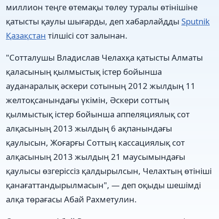
миллион теңге өтемақы төлеу туралы өтінішіне
қатысты қаулы шығарды, деп хабарлайдды
Sputnik
Қазақстан
тілшісі сот залынан.
"Сотталушы Владислав Челахқа қатысты Алматы
қаласының қылмыстық істер бойынша
ауданаралық әскери сотының 2012 жылдың 11
желтоқсанындағы үкімін, Әскери соттың
қылмыстық істер бойынша аппеляциялық сот
алқасының 2013 жылдың 6 ақпанындағы
қаулысын, Жоғарғы Соттың кассациялық сот
алқасының 2013 жылдың 21 маусымындағы
қаулысы өзгеріссіз қалдырылсын, Челахтың өтініші
қанағаттандырылмасын", — деп оқыды шешімді
алқа төрағасы Абай Рахметулин.