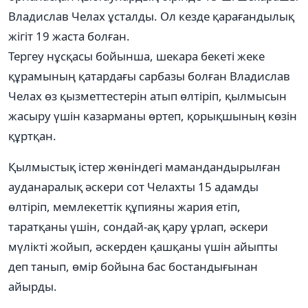
Владислав Челах ұсталды. Ол кезде қарағандылық
жігіт 19 жаста болған.
Тергеу нұсқасы бойынша, шекара бекеті жеке
құрамының қатардағы сарбазы болған Владислав
Челах өз қызметтестерін атып өлтіріп, қылмысын
жасыру үшін казарманы өртеп, қорықшының көзін
құртқан.
Қылмыстық істер жөніндегі мамандандырылған
ауданаралық әскери сот Челахты 15 адамды
өлтіріп, мемлекеттік құпияны жария етіп,
таратқаны үшін, сондай-ақ қару ұрлап, әскери
мүлікті жойып, әскерден қашқаны үшін айыпты
деп танып, өмір бойына бас бостандығынан
айырды.