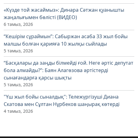
«Күзде той жасаймыз»: Динара Сәтжан қуанышты
жаңалығымен бөлісті (ВИДЕО)
6 тамыз, 2026
“Кешірім сұраймын”: Сабыржан асаба 33 жыл бойы
малшы болған қарияға 10 жылқы сыйлады
5 тамыз, 2026
“Басқалары да заңды білмейді ғой. Неге әртіс депутат
бола алмайды?”: Баян Алагөзова әртістерді
сынағандарға қарсы шықты
5 тамыз, 2026
"Үш жыл бойы сыналдық": Тележүргізуші Диана
Скатова мен Сұлтан Нұрбеков шаңырақ көтерді
4 тамыз, 2026