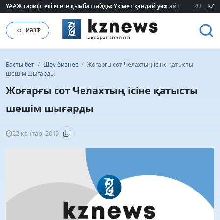
ҮААЖ тарифі екі есеге қымбаттайды: Үкімет қандай уәж айтады?
ҮААЖ тарифі екі есеге қымбаттайды: Үкімет қандай уәж айтады?
RU
KZ
МӘЗІР
Басты бет
/
Шоу-бизнес
/
Жоғарғы сот Челахтың ісіне қатысты
шешім шығарды
Жоғарғы сот Челахтың ісіне қатысты
шешім шығарды
22 қаңтар, 2019