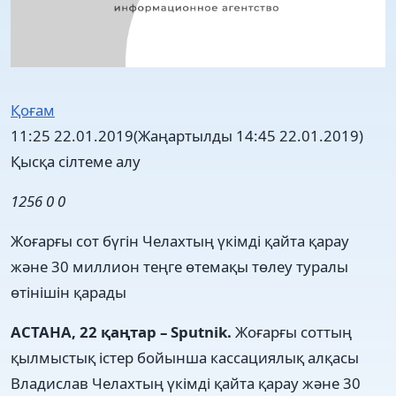
Қоғам
11:25 22.01.2019
(Жаңартылды 14:45 22.01.2019)
Қысқа сілтеме алу
1256
0
0
Жоғарғы сот бүгін Челахтың үкімді қайта қарау
және 30 миллион теңге өтемақы төлеу туралы
өтінішін қарады
АСТАНА, 22 қаңтар – Sputnik.
Жоғарғы соттың
қылмыстық істер бойынша кассациялық алқасы
Владислав Челахтың үкімді қайта қарау және 30