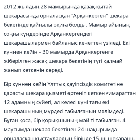
2012 жылдың 28 мамырында қазақ-қытай
шекарасында орналасқан "Арқанкерген" шекара
бекетінде қайғылы оқиға болды. Мамыр айының
соңғы күндерінде Арқанкергендегі
шекарашылармен байланыс кенеттен үзіледі. Екі
күннен кейін – 30 мамырда Арқанкергенге
жіберілген жасақ шекара бекетінің түгі қалмай
жанып кеткенін көреді.
Бір күннен кейін Ұлттық қауіпсіздік комитетіне
қарасты шекара қызметі өртеніп кеткен ғимараттан
12 адамның сүйегі, ал келесі күні тағы екі
шекарашының мүрдесі табылғанын мәлімдеді.
Бұған қоса, бір қорықшының мәйіті табылған. 4
маусымда шекара бекетінен 24 шақырымда
орналасқан қыстаулардың бірінде 15-ші шекарашы