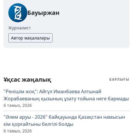
Бауыржан
Журналист
Автор мақалалары
Ұқсас жаңалық
БАРЛЫҒЫ
"Ренішім жоқ": Айгүл Иманбаева Алтынай
Жорабаеваның қызының ұзату тойына неге бармады
6 тамыз, 2026
"Әлем аруы - 2026" байқауында Қазақстан намысын
кім қорғайтыны белгілі болды
6 тамыз, 2026