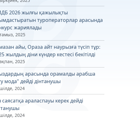
қыркүйек, 2025
ДБ 2026 жылғы қажылықты
ымдастыратын туроператорлар арасында
нкурс жариялады
 тамыз, 2025
мазан айы, Ораза айт наурызға түсіп тұр:
25 жылдың діни күндер кестесі бекітілді
ақпан, 2025
ыздардың арасында орамалды арабша
ғу мода" дейді дінтанушы
шілде, 2024
н саясатқа араласпауы керек дейді
нтанушы
шілде, 2024