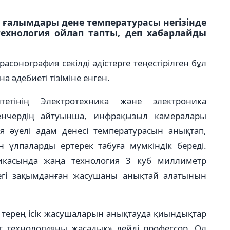
ік ғалымдары дене температурасы негізінде
технология ойлап тапты, деп хабарлайды
асонография секілді әдістерге теңестірілген бұл
 әдебиеті тізіміне енген.
етінің Электротехника және электроника
енчердің айтуынша, инфрақызыл камералары
ия әуелі адам денесі температурасын анықтап,
н ұлпаларды ертерек табуға мүмкіндік береді.
остикасында жаңа технология 3 куб миллиметр
ктегі зақымданған жасушаны анықтай алатынын
і терең ісік жасушаларын анықтауда қиындықтар
ет технологияны жасадық» дейді профессор. Ол