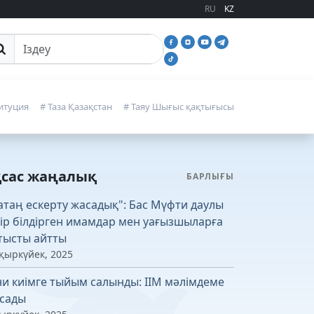
RU
KZ
йттан іздеу
итуция
# Таза Қазақстан
# Таяу Шығыс қақтығысы
қсас жаңалық
БАРЛЫҒЫ
атаң ескерту жасадық": Бас Мүфти даулы
кір білдірген имамдар мен уағызшыларға
тысты айтты
 қыркүйек, 2025
ни киімге тыйым салынды: ІІМ мәлімдеме
сады