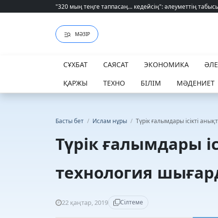
"320 мың теңге таппасаң... кедейсің": әлеуметтің табысы 
"320 мың теңге таппасаң... кедейсің": әлеуметтің табысы 
МӘЗІР
СҰХБАТ
САЯСАТ
ЭКОНОМИКА
ӘЛ
ҚАРЖЫ
ТЕХНО
БІЛІМ
МӘДЕНИЕТ
Басты бет
/
Ислам нұры
/
Түрік ғалымдары ісікті аны
Түрік ғалымдары і
технология шыға
22 қаңтар, 2019
Сілтеме