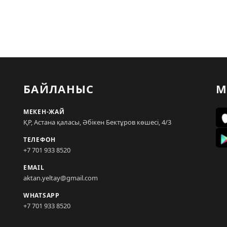
БАЙЛАНЫС
М
МЕКЕН-ЖАЙ
ҚР, Астана қаласы, Әбікен Бектұров көшесі, 4/3
ТЕЛЕФОН
+7 701 933 8520
EMAIL
aktan.yeltay@gmail.com
WHATSAPP
+7 701 933 8520