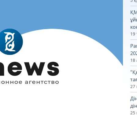
5 
ҚМ
ұй
ко
19
Ра
20
18 
"Қ
та
27 
Ді
ді
25 