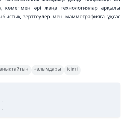
ң көмегімен әрі жаңа технологиялар арқылы
адыбыстық зерттеулер мен маммографияға ұқсас
анықтайтын
ғалымдары
ісікті
ы