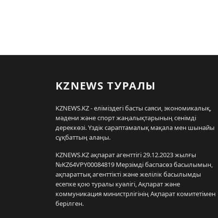
KZNEWS ТУРАЛЫ
KZNEWS.KZ - еліміздегі басты саяси, экономикалық,
мәдени және спорт жаңалықтарының сенімді
дереккөзі. Үздік сараптамалық мақала мен шынайы
сұқбаттың алаңы.
KZNEWS.KZ ақпарат агенттігі 29.12.2023 жылғы
№KZ64VPY00084819 Мерзімді баспасөз басылымын,
ақпараттық агенттікті және желілік басылымды
есепке қою туралы куәлігі, Ақпарат және
коммуникация министрлігінің Ақпарат комитетімен
берілген.