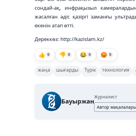
сондай-ақ, инфрақызыл камераларды
жасалған әдіс қазіргі заманғы ультр
екенін атап өтті.
Дереккөз: http://kazislam.kz/
👍
👎
😂
😡
0
0
0
0
жаңа
шығарды
Түрік
технология
Журналист
Бауыржан
Автор мақалалар