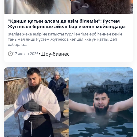
“Қанша қатын алсам да өзім білемін”: Рүстем
Жүгінісов бірнеше әйелі бар екенін мойындады
Желіде жеке өміріне қатысты түрлі әңгіме өрбігеннен кейін
танымал әнші Рүстем Жүгінісов көпшілікке үн қатты, деп
хабарла...
•
Шоу-бизнес
17 ақпан 2026