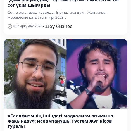
сот үкім шығарды
Сотта екі эпизод қаралды. Бірінші жағдай – Жаңа жыл
мерекесіне қатысты пікір. 2023...
•
Шоу-бизнес
30 қыркүйек 2025
«Салафизмнің ішіндегі мадхализм ағымына
жақындау»: Исламтанушы Рүстем Жүгінісов
туралы