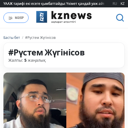
ҮААЖ тарифі екі есеге қымбаттайды: Үкімет қандай уәж айтады?
ҮААЖ тарифі екі есеге қымбаттайды: Үкімет қандай уәж айтады?
RU
KZ
МӘЗІР
Басты бет
/
#Рүстем Жүгінісов
#Рүстем Жүгінісов
Жалпы:
5
жаңалық