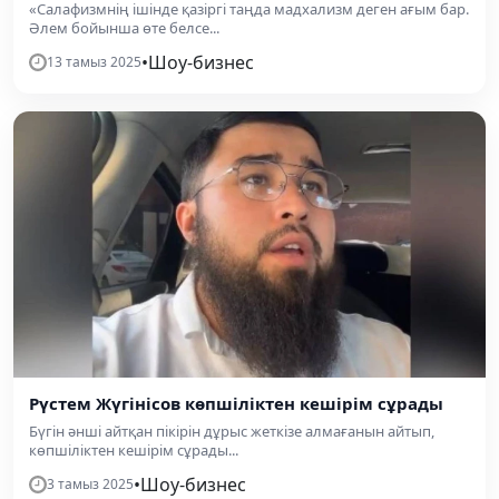
«Салафизмнің ішінде қазіргі таңда мадхализм деген ағым бар.
Әлем бойынша өте белсе...
•
Шоу-бизнес
13 тамыз 2025
Рүстем Жүгінісов көпшіліктен кешірім сұрады
Бүгін әнші айтқан пікірін дұрыс жеткізе алмағанын айтып,
көпшіліктен кешірім сұрады...
•
Шоу-бизнес
3 тамыз 2025