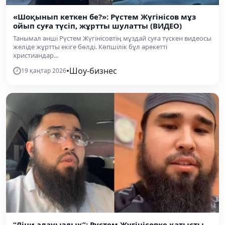
«Шоқынып кеткен бе?»: Рүстем Жүгінісов мұз
ойып суға түсіп, жұртты шулатты (ВИДЕО)
Танымал әнші Рүстем Жүгінісовтің мұздай суға түскен видеосы
желіде жұртты екіге бөлді. Көпшілік бұл әрекетті
христиандар...
•
Шоу-бизнес
19 қаңтар 2026
“Діни алауыздық”: Рүстем Жүгінісовке қатысты