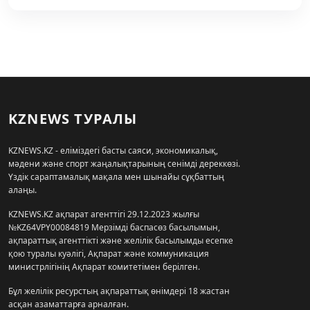
KZNEWS ТУРАЛЫ
KZNEWS.KZ - еліміздегі басты саяси, экономикалық,
мәдени және спорт жаңалықтарының сенімді дереккөзі.
Үздік сараптамалық мақала мен шынайы сұқбаттың
алаңы.
KZNEWS.KZ ақпарат агенттігі 29.12.2023 жылғы
№KZ64VPY00084819 Мерзімді баспасөз басылымын,
ақпараттық агенттікті және желілік басылымды есепке
қою туралы куәлігі, Ақпарат және коммуникация
министрлігінің Ақпарат комитетімен берілген.
Бұл желілік ресурстың ақпараттық өнімдері 18 жастан
асқан азаматтарға арналған.