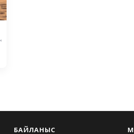
н
БАЙЛАНЫС
М