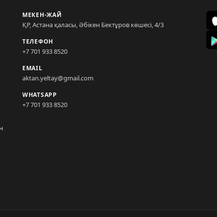
МЕКЕН-ЖАЙ
ҚР, Астана қаласы, Әбікен Бектұров көшесі, 4/3
ТЕЛЕФОН
+7 701 933 8520
EMAIL
aktan.yeltay@gmail.com
WHATSAPP
+7 701 933 8520
н