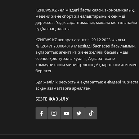
KZNEWS.KZ - еліміздегі басты саяси, экономикалық,
мәдени және спорт жаңалықтарының сенімді
дереккөзі. Үздік сараптамалық мақала мен шынайы
сұқбаттың алаңы.
KZNEWS.KZ ақпарат агенттігі 29.12.2023 жылғы
№KZ64VPY00084819 Мерзімді баспасөз басылымын,
ақпараттық агенттікті және желілік басылымды
есепке қою туралы куәлігі, Ақпарат және
коммуникация министрлігінің Ақпарат комитетімен
берілген.
Бұл желілік ресурстың ақпараттық өнімдері 18 жаста
асқан азаматтарға арналған.
БІЗГЕ ЖАЗЫЛУ