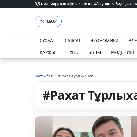
3,5 миллиардтың аферасы және 40 күндік сәбидің көз
3,5 миллиардтың аферасы және 40 күндік сәбидің көз
МӘЗІР
СҰХБАТ
САЯСАТ
ЭКОНОМИКА
ӘЛ
ҚАРЖЫ
ТЕХНО
БІЛІМ
МӘДЕНИЕТ
Басты бет
/
#Рахат Тұрлыханов
#Рахат Тұрлых