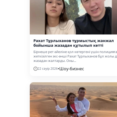
Рахат Тұрлыханов тұрмыстық жанжал
бойынша жазадан құтылып кетті
Бірнеше рет әйеліне қол көтергені үшін полицияғ
жеткізілген экс-әнші Рахат Тұрлыханов бұл жолы 
жазадан жалтарды. Оны...
•
Шоу-бизнес
22 сәуір 2026