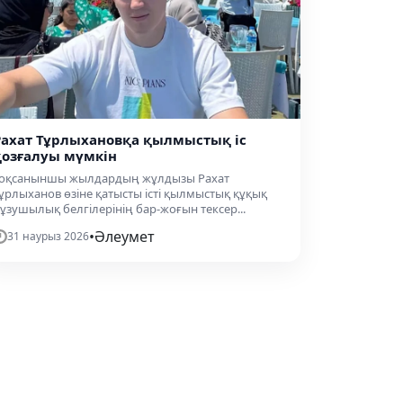
Рахат Тұрлыхановқа қылмыстық іс
қозғалуы мүмкін
оқсаныншы жылдардың жұлдызы Рахат
ұрлыханов өзіне қатысты істі қылмыстық құқық
ұзушылық белгілерінің бар-жоғын тексер...
•
Әлеумет
31 наурыз 2026