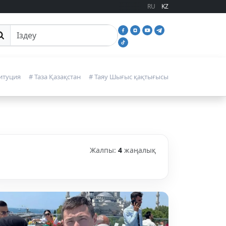
RU
KZ
йттан іздеу
итуция
# Таза Қазақстан
# Таяу Шығыс қақтығысы
Жалпы:
4
жаңалық