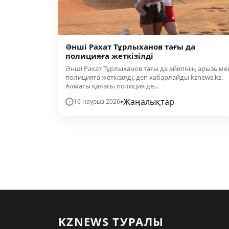
Әнші Рахат Тұрлыханов тағы да
полицияға жеткізілді
Әнші Рахат Тұрлыханов тағы да әйелінің арызыме
полицияға жеткізілді, деп хабарлайды kznews.kz.
Алматы қаласы полиция де...
•
Жаңалықтар
16 наурыз 2026
KZNEWS ТУРАЛЫ