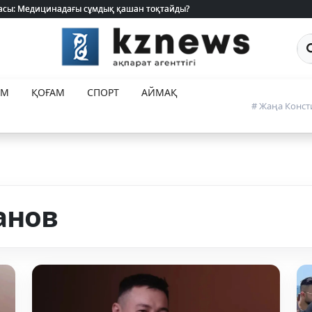
 жасы: Медицинадағы сұмдық қашан тоқтайды?
 жасы: Медицинадағы сұмдық қашан тоқтайды?
Са
ЕМ
ҚОҒАМ
СПОРТ
АЙМАҚ
# Жаңа Конст
анов