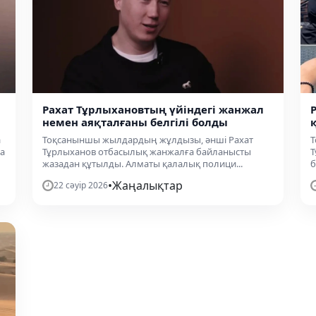
Рахат Тұрлыхановтың үйіндегі жанжал
немен аяқталғаны белгілі болды
а
Тоқсаныншы жылдардың жұлдызы, әнші Рахат
Т
да
Тұрлыханов отбасылық жанжалға байланысты
Т
жазадан құтылды. Алматы қалалық полици...
б
•
Жаңалықтар
22 сәуір 2026